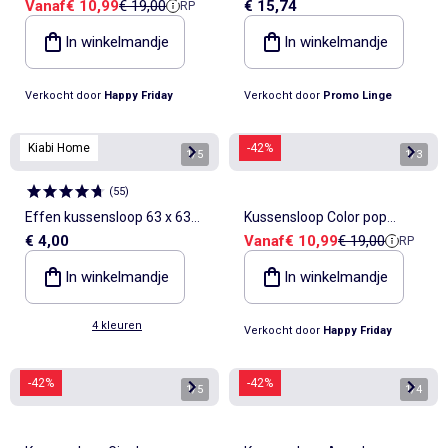
Verkoopprijs
Referentieprijs
Vanaf
€ 10,99
€ 19,00
€ 15,74
RP
"Happyfriday"
PROMO LINGE
In winkelmandje
In winkelmandje
Verkocht door
Happy Friday
Verkocht door
Promo Linge
Kiabi Home
-42%
1
/
5
1
/
3
(
55
)
Effen kussensloop 63 x 63
Kussensloop Color pop
Verkoopprijs
Referentieprijs
€ 4,00
Vanaf
€ 10,99
€ 19,00
RP
cm - Kiabi Home
"Happyfriday"
In winkelmandje
In winkelmandje
4 kleuren
Verkocht door
Happy Friday
-42%
-42%
1
/
5
1
/
4