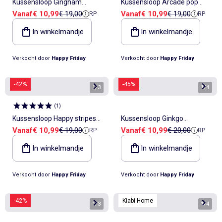
Kussensloop Gingham
Kussensloop Arcade pop
Verkoopprijs
Referentieprijs
Verkoopprijs
Referentieprijs
Vanaf
€ 10,99
€ 19,00
Vanaf
€ 10,99
€ 19,00
RP
RP
"Happyfriday"
"Happyfriday"
In winkelmandje
In winkelmandje
Verkocht door
Happy Friday
Verkocht door
Happy Friday
-42%
-45%
1
/
3
1
/
4
(
1
)
Kussensloop Happy stripes
Kussensloop Ginkgo
Verkoopprijs
Referentieprijs
Verkoopprijs
Referentieprijs
Vanaf
€ 10,99
€ 19,00
Vanaf
€ 10,99
€ 20,00
RP
RP
"Happyfriday"
"Happyfriday"
In winkelmandje
In winkelmandje
Verkocht door
Happy Friday
Verkocht door
Happy Friday
-42%
Kiabi Home
1
/
3
1
/
4