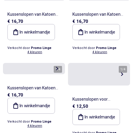
Kussenslopen van Katoen
Kussenslopen van Katoen
€ 16,70
€ 16,70
Alia PROMO LINGE
Alia PROMO LINGE
In winkelmandje
In winkelmandje
Verkocht door
Promo Linge
Verkocht door
Promo Linge
4 kleuren
4 kleuren
1
/
4
1
/
4
Kussenslopen van Katoen
€ 16,70
Alia PROMO LINGE
Kussenslopen voor
In winkelmandje
€ 12,50
langwerpige kussens van
Katoen NOA PROMO LINGE
In winkelmandje
Verkocht door
Promo Linge
4 kleuren
Verkocht door
Promo Linge