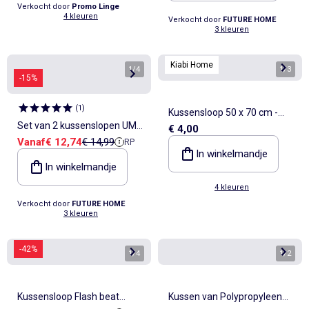
Verkocht door
Promo Linge
4 kleuren
Verkocht door
FUTURE HOME
3 kleuren
Kiabi Home
1
/
4
1
/
3
-15%
(
1
)
Kussensloop 50 x 70 cm -
Set van 2 kussenslopen UMA
€ 4,00
Kiabi Home
Verkoopprijs
Referentieprijs
Vanaf
€ 12,74
€ 14,99
RP
effen katoen met ruches
In winkelmandje
Future Home
In winkelmandje
4 kleuren
Verkocht door
FUTURE HOME
3 kleuren
-42%
1
/
4
1
/
2
Kussensloop Flash beat
Kussen van Polypropyleen