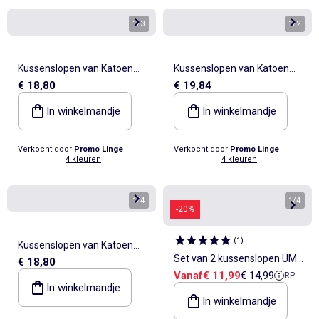
1
/
3
1
/
2
Kussenslopen van Katoen
Kussenslopen van Katoen
€ 18,80
€ 19,84
LIA PROMO LINGE
LIA PROMO LINGE
In winkelmandje
In winkelmandje
Verkocht door
Promo Linge
Verkocht door
Promo Linge
4 kleuren
4 kleuren
1
/
4
1
/
4
-20%
(
1
)
Kussenslopen van Katoen
Set van 2 kussenslopen UMA
€ 18,80
LIA PROMO LINGE
Verkoopprijs
Referentieprijs
Vanaf
€ 11,99
€ 14,99
RP
effen katoen met ruches
In winkelmandje
Future Home
In winkelmandje