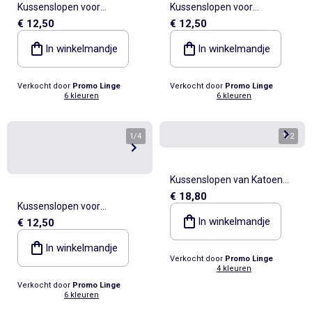
Kussenslopen voor
Kussenslopen voor
€ 12,50
€ 12,50
langwerpige kussens van
langwerpige kussens van
Katoen NOA PROMO LINGE
Katoen NOA PROMO LINGE
In winkelmandje
In winkelmandje
Verkocht door
Promo Linge
Verkocht door
Promo Linge
6 kleuren
6 kleuren
1
/
4
1
/
2
Kussenslopen van Katoen
€ 18,80
LIA PROMO LINGE
Kussenslopen voor
In winkelmandje
€ 12,50
langwerpige kussens van
Katoen NOA PROMO LINGE
In winkelmandje
Verkocht door
Promo Linge
4 kleuren
Verkocht door
Promo Linge
6 kleuren