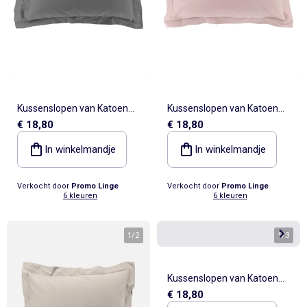
Kussenslopen van Katoen
Kussenslopen van Katoen
€ 18,80
€ 18,80
LIA PROMO LINGE
LIA PROMO LINGE
In winkelmandje
In winkelmandje
Verkocht door
Promo Linge
Verkocht door
Promo Linge
6 kleuren
6 kleuren
1
/
2
1
/
3
Kussenslopen van Katoen
€ 18,80
LIA PROMO LINGE