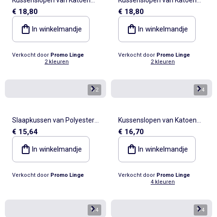
€ 18,80
€ 18,80
LIA PROMO LINGE
LIA PROMO LINGE
In winkelmandje
In winkelmandje
Verkocht door
Promo Linge
Verkocht door
Promo Linge
2 kleuren
2 kleuren
1
/
2
1
/
4
Slaapkussen van Polyester
Kussenslopen van Katoen
€ 15,64
€ 16,70
PROMO LINGE
Alia PROMO LINGE
In winkelmandje
In winkelmandje
Verkocht door
Promo Linge
Verkocht door
Promo Linge
4 kleuren
1
/
4
1
/
4