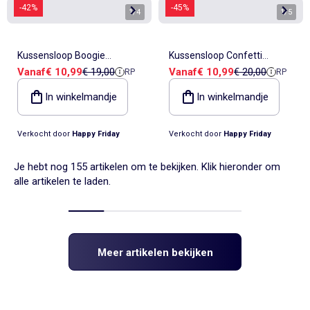
-42%
-45%
1
/
4
1
/
5
Kussensloop Boogie
Kussensloop Confetti
Verkoopprijs
Referentieprijs
Verkoopprijs
Referentieprijs
Vanaf
€ 10,99
€ 19,00
Vanaf
€ 10,99
€ 20,00
RP
RP
"Happyfriday"
"Happyfriday"
In winkelmandje
In winkelmandje
Verkocht door
Happy Friday
Verkocht door
Happy Friday
Je hebt nog 155 artikelen om te bekijken. Klik hieronder om
alle artikelen te laden.
Meer artikelen bekijken