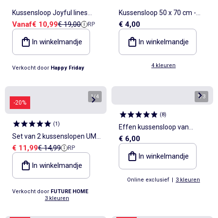
Kussensloop Joyful lines
Kussensloop 50 x 70 cm -
Verkoopprijs
Referentieprijs
Vanaf
€ 10,99
€ 19,00
€ 4,00
RP
"Happyfriday"
Kiabi Home
In winkelmandje
In winkelmandje
4 kleuren
Verkocht door
Happy Friday
1
/
4
1
/
3
-20%
(
8
)
(
1
)
Effen kussensloop van
Set van 2 kussenslopen UMA
€ 6,00
katoenperkal
Verkoopprijs
Referentieprijs
€ 11,99
€ 14,99
RP
effen katoen met ruches
In winkelmandje
Future Home
In winkelmandje
Online exclusief
|
3 kleuren
Verkocht door
FUTURE HOME
3 kleuren