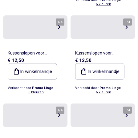
6 kleuren
1
/
4
1
/
4
Kussenslopen voor
Kussenslopen voor
€ 12,50
€ 12,50
langwerpige kussens van
langwerpige kussens van
Katoen NOA PROMO LINGE
Katoen NOA PROMO LINGE
In winkelmandje
In winkelmandje
Verkocht door
Promo Linge
Verkocht door
Promo Linge
6 kleuren
6 kleuren
1
/
4
1
/
4