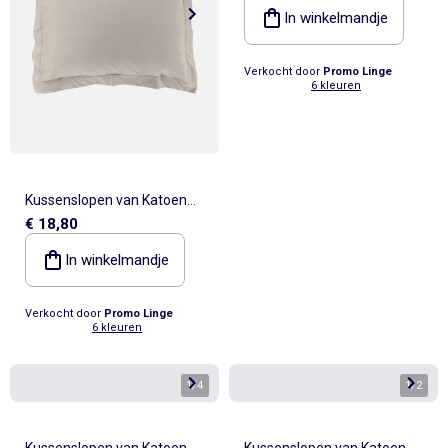
In winkelmandje
Verkocht door
Promo Linge
6 kleuren
Kussenslopen van Katoen
€ 18,80
LIA PROMO LINGE
In winkelmandje
Verkocht door
Promo Linge
6 kleuren
1
/
4
1
/
2
Kussenslopen van Katoen
Kussenslopen van Katoen