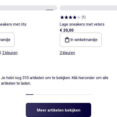
1
/
5
(
1
)
eakers met rits
Lage sneakers met veters
€ 20,00
mandje
In winkelmandje
|
2 kleuren
2 kleuren
Je hebt nog 310 artikelen om te bekijken. Klik hieronder om alle
artikelen te laden.
Meer artikelen bekijken