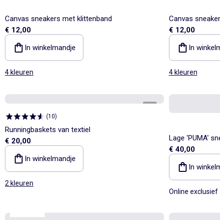
Canvas sneakers met klittenband
Canvas sneaker
€ 12,00
€ 12,00
In winkelmandje
In winkel
4 kleuren
4 kleuren
1
/
4
(
10
)
Runningbaskets van textiel
Lage 'PUMA' sn
€ 20,00
€ 40,00
klittenband
In winkelmandje
In winkel
2 kleuren
Online exclusief
KiTChoUN