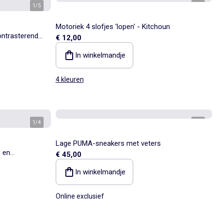
1
/
5
1
/
7
Motoriek 4 slofjes 'lopen' - Kitchoun
ontrasterende
€ 12,00
In winkelmandje
4 kleuren
1
/
4
1
/
4
Lage PUMA-sneakers met veters
 en
€ 45,00
In winkelmandje
Online exclusief