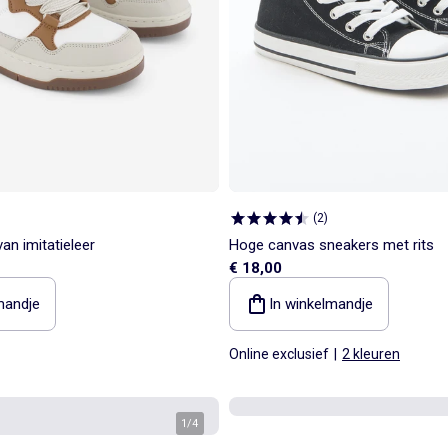
(
2
)
an imitatieleer
Hoge canvas sneakers met rits
€ 18,00
mandje
In winkelmandje
Online exclusief
|
2 kleuren
1
/
4