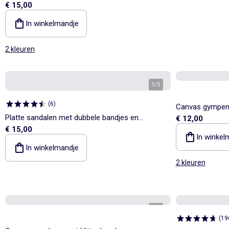
€ 15,00
klittenband
In winkelmandje
2 kleuren
1
/
5
(
6
)
Canvas gympen 
Platte sandalen met dubbele bandjes en
€ 12,00
€ 15,00
klittenband
In winkel
In winkelmandje
2 kleuren
1
/
4
(
19