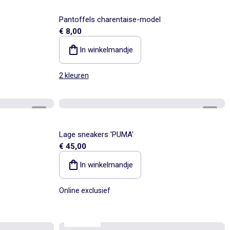
Pantoffels charentaise-model
€ 8,00
In winkelmandje
2 kleuren
1
/
5
1
/
3
Lage sneakers 'PUMA'
€ 45,00
In winkelmandje
Online exclusief
KiTChoUN