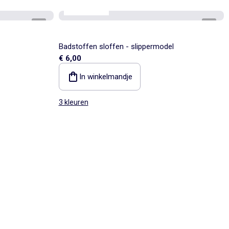
Best sellers*
1
/
4
1
/
5
Badstoffen sloffen - slippermodel
€ 6,00
In winkelmandje
3 kleuren