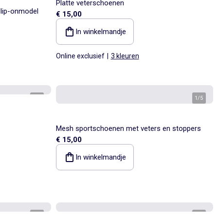
Platte veterschoenen
Slip-onmodel
€ 15,00
In winkelmandje
Online exclusief
|
3 kleuren
1
/
4
1
/
5
Mesh sportschoenen met veters en stoppers
€ 15,00
In winkelmandje
1
/
4
1
/
4