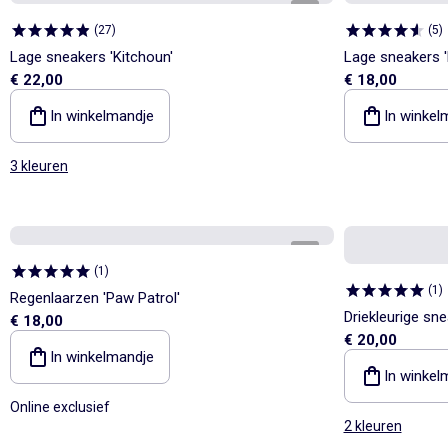
1
/
8
(
27
)
(
5
)
Lage sneakers 'Kitchoun'
Lage sneakers '
€ 22,00
€ 18,00
In winkelmandje
In winkel
3 kleuren
1
/
4
(
1
)
(
1
)
Regenlaarzen 'Paw Patrol'
Driekleurige sn
€ 18,00
€ 20,00
In winkelmandje
In winkel
Online exclusief
2 kleuren