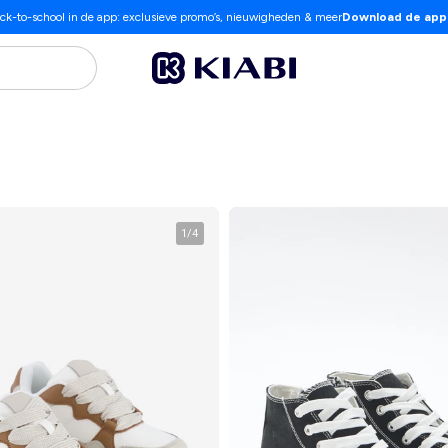
ck-to-school in de app: exclusieve promo’s, nieuwigheden & meer
Download de app
1
/
4