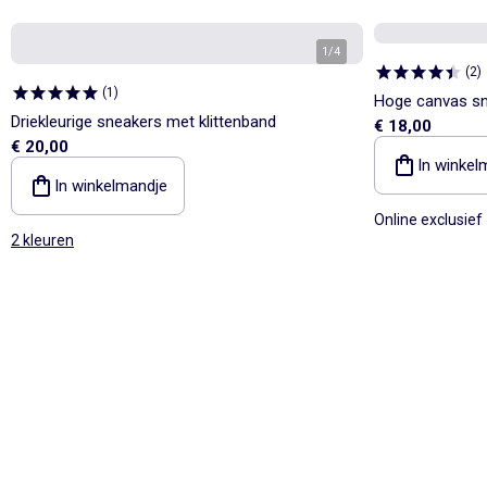
1
/
4
(
2
)
(
1
)
Hoge canvas sn
Driekleurige sneakers met klittenband
€ 18,00
€ 20,00
In winkel
In winkelmandje
Online exclusief
2 kleuren