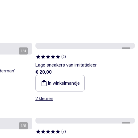
1
/
4
1
/
4
(
2
)
Lage sneakers van imitatieleer
iderman'
€ 20,00
In winkelmandje
2 kleuren
1
/
5
1
/
5
(
7
)