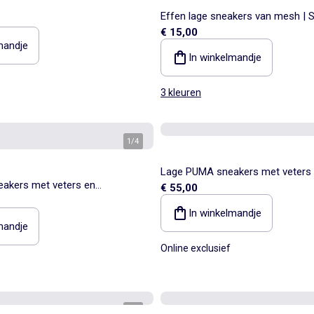
Effen lage sneakers van mesh | 
€ 15,00
mandje
In winkelmandje
3 kleuren
1
/
4
Lage PUMA sneakers met veters
eakers met veters en
€ 55,00
In winkelmandje
mandje
Online exclusief
1
/
5