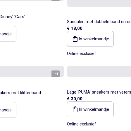
1
/
4
Disney' 'Cars'
Sandalen met dubbele band en c
€ 18,00
gespen
mandje
In winkelmandje
Online exclusief
1
/
4
Lage 'PUMA' sneakers met veters
eakers met klittenband
€ 30,00
klittenband
In winkelmandje
mandje
Online exclusief