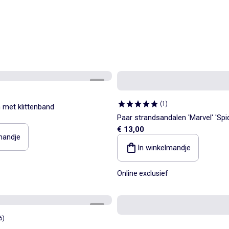
1
/
5
(
1
)
met klittenband
Paar strandsandalen 'Marvel' 'Sp
€ 13,00
mandje
In winkelmandje
Online exclusief
1
/
5
6
)