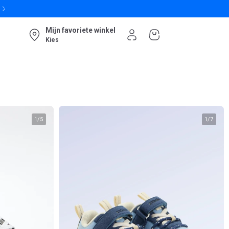
Mijn favoriete winkel
Kies
1
/
5
1
/
7