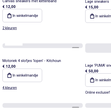
Canvas sneakers met klittenband
Lage sneakers
€ 12,00
€ 15,00
In winkelmandje
In winkel
2 kleuren
KiTChoUN
1
/
7
Motoriek 4 slofjes 'lopen' - Kitchoun
Lage 'PUMA' sn
€ 12,00
€ 50,00
klittenband
In winkelmandje
In winkel
4 kleuren
Online exclusief
1
/
4