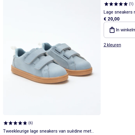
(
1
)
Lage sneakers m
€ 20,00
In winkel
2 kleuren
(
6
)
Tweekleurige lage sneakers van suèdine met