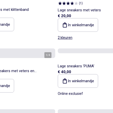
(
1
)
s met klittenband
Lage sneakers met veters
€ 20,00
mandje
In winkelmandje
2 kleuren
1
/
4
Lage sneakers 'PUMA'
eakers met veters en
€ 40,00
In winkelmandje
mandje
Online exclusief