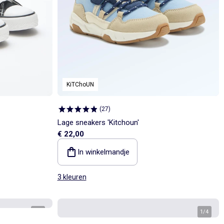
KiTChoUN
(
27
)
Lage sneakers 'Kitchoun'
€ 22,00
In winkelmandje
3 kleuren
1
/
4
1
/
4