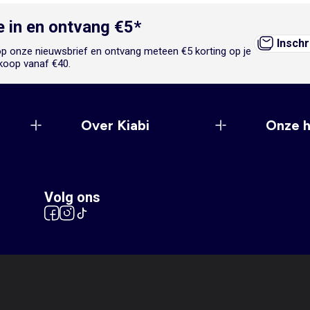
je in en ontvang €5*
Inschr
n op onze nieuwsbrief en ontvang meteen €5 korting op je
koop vanaf €40.
Over Kiabi
Onze 
Volg ons