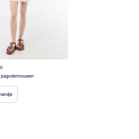
3
)
et pagodemouwen
mandje