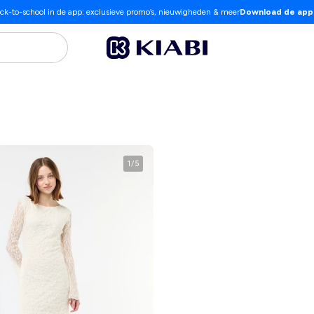
ck-to-school in de app: exclusieve promo’s, nieuwigheden & meer
Download de app
1
/
5