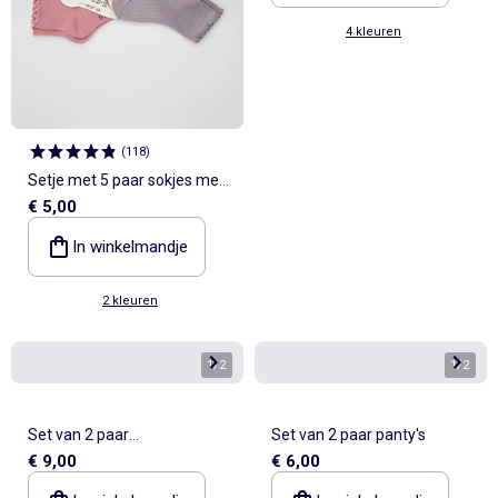
4 kleuren
(
118
)
Setje met 5 paar sokjes met
€ 5,00
ruches
In winkelmandje
2 kleuren
1
/
2
1
/
2
Set van 2 paar
Set van 2 paar panty's
€ 9,00
€ 6,00
fantasiepanty's