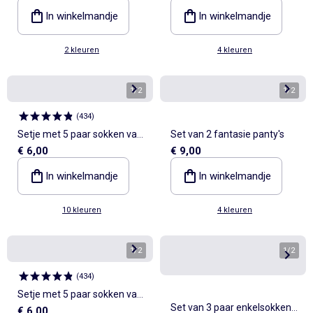
In winkelmandje
In winkelmandje
2 kleuren
4 kleuren
1
/
2
1
/
2
(
434
)
Setje met 5 paar sokken van
Set van 2 fantasie panty's
€ 6,00
€ 9,00
stretchtricot
In winkelmandje
In winkelmandje
10 kleuren
4 kleuren
1
/
2
1
/
2
(
434
)
Setje met 5 paar sokken van
Set van 3 paar enkelsokken
€ 6,00
stretchtricot