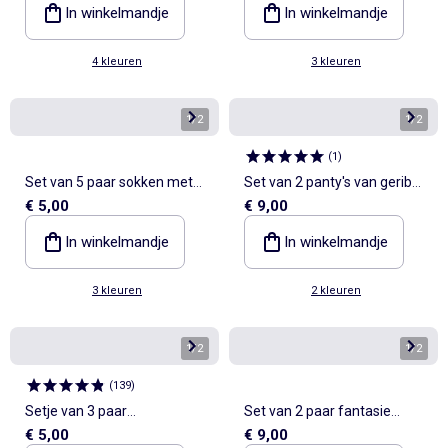
In winkelmandje
In winkelmandje
4 kleuren
3 kleuren
1
/
2
1
/
2
(
1
)
Set van 5 paar sokken met
Set van 2 panty's van geribde
€ 5,00
€ 9,00
omslag van katoen
tricot
In winkelmandje
In winkelmandje
3 kleuren
2 kleuren
1
/
2
1
/
2
(
139
)
Setje van 3 paar
Set van 2 paar fantasie
€ 5,00
€ 9,00
geboortesokken
panty's