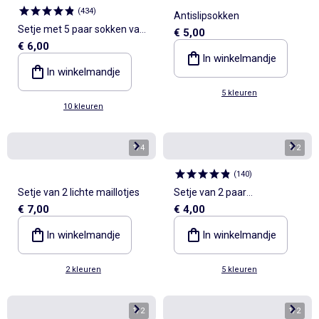
(
434
)
Antislipsokken
Setje met 5 paar sokken van
€ 5,00
€ 6,00
stretchtricot
In winkelmandje
In winkelmandje
5 kleuren
10 kleuren
1
/
4
1
/
2
(
140
)
Setje van 2 lichte maillotjes
Setje van 2 paar
€ 7,00
€ 4,00
geboortesokken
In winkelmandje
In winkelmandje
2 kleuren
5 kleuren
1
/
2
1
/
2