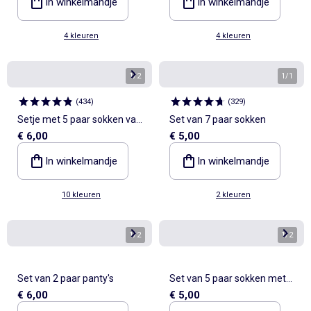
In winkelmandje
In winkelmandje
4 kleuren
4 kleuren
1
/
2
1
/
1
(
434
)
(
329
)
Setje met 5 paar sokken van
Set van 7 paar sokken
€ 6,00
€ 5,00
stretchtricot
In winkelmandje
In winkelmandje
10 kleuren
2 kleuren
1
/
2
1
/
2
Set van 2 paar panty's
Set van 5 paar sokken met
€ 6,00
€ 5,00
omslag van katoen