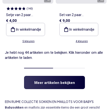
(
140
)
Setje van 2 paar
Set van 2 paar
€ 4,00
€ 9,00
geboortesokken
fantasiepanty's
In winkelmandje
In winkelmandje
5 kleuren
4 kleuren
Je hebt nog 44 artikelen om te bekijken. Klik hieronder om alle
artikelen te laden.
Meer artikelen bekijken
EEN RUIME COLLECTIE SOKKEN EN MAILLOTS VOOR BABY’S
Babysokken
en maillots zijn essentiële items die een groot verschil