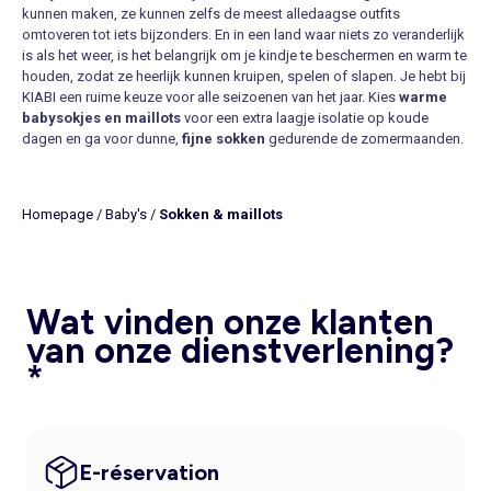
kunnen maken, ze kunnen zelfs de meest alledaagse outfits
omtoveren tot iets bijzonders. En in een land waar niets zo veranderlijk
is als het weer, is het belangrijk om je kindje te beschermen en warm te
houden, zodat ze heerlijk kunnen kruipen, spelen of slapen. Je hebt bij
KIABI een ruime keuze voor alle seizoenen van het jaar. Kies
warme
babysokjes en maillots
voor een extra laagje isolatie op koude
dagen en ga voor dunne,
fijne sokken
gedurende de zomermaanden.
Je vindt ze in de maten van 0 tot 36 maanden in de mooiste kleuren en
kekke prints.
In de online shop kom je
newborn sokken
in verschillende stoffen
Homepage
/
Baby's
/
Sokken & maillots
tegen:
gebreide babysokken
, geribde, bouclé of
sokjes van katoen
.
Ook zijn er
antislip babysokjes
, waardoor je kleintje niet uitglijdt
wanneer hij of zij begint met lopen. Onze
babymaillots
zijn ideaal
voor onder een kort broekje of jurkje en zorgen ervoor dat de beentjes
en voetjes van je kindje op temperatuur blijven. Ze zijn niet alleen
Wat vinden onze klanten
behaaglijk en warm, maar tevens duurzaam en zeer rekbaar en de
van onze dienstverlening?
zachte tailleband snijdt niet in het buikje, zodat je kleintje zich vrij kan
*
bewegen en de wereld kan ontdekken. Er zijn effen exemplaren in
mooie levendige of naturel tinten, maar je komt in onze collectie
eveneens
babymaillots met prints
tegen, van klassieke strepen en
stipjes tot speelse afbeeldingen, kortom er is voor ieder wat wils en dit
alles tegen onze vriendelijke lage prijzen!
E-réservation
ESSENTIËLE BABYSOKJES EN MAILLOTS