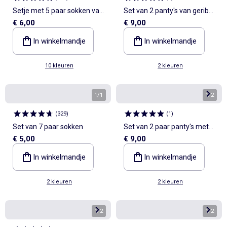
Setje met 5 paar sokken van
Set van 2 panty's van geribde
€ 6,00
€ 9,00
stretchtricot
tricot
In winkelmandje
In winkelmandje
10 kleuren
2 kleuren
1
/
1
1
/
2
(
329
)
(
1
)
Set van 7 paar sokken
Set van 2 paar panty's met
€ 5,00
€ 9,00
fantasiebreisel
In winkelmandje
In winkelmandje
2 kleuren
2 kleuren
1
/
2
1
/
2