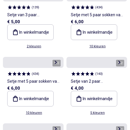
(
139
)
(
434
)
Setje van 3 paar
Setje met 5 paar sokken van
€ 5,00
€ 6,00
geboortesokken
stretchtricot
In winkelmandje
In winkelmandje
2 kleuren
10 kleuren
1
/
2
1
/
2
(
434
)
(
140
)
Setje met 5 paar sokken van
Setje van 2 paar
€ 6,00
€ 4,00
stretchtricot
geboortesokken
In winkelmandje
In winkelmandje
10 kleuren
5 kleuren
1
/
2
1
/
2