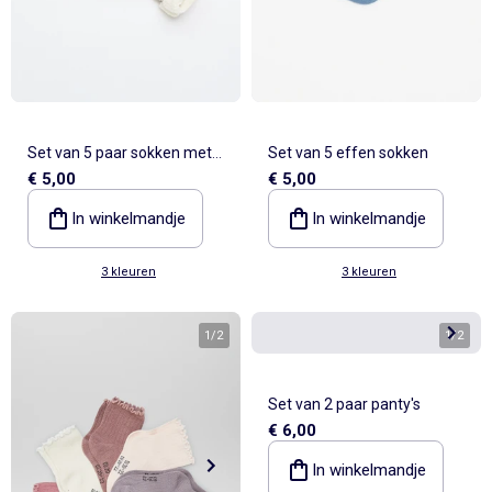
Set van 5 paar sokken met
Set van 5 effen sokken
€ 5,00
€ 5,00
omslag van katoen
In winkelmandje
In winkelmandje
3 kleuren
3 kleuren
1
/
2
1
/
2
Set van 2 paar panty's
€ 6,00
In winkelmandje