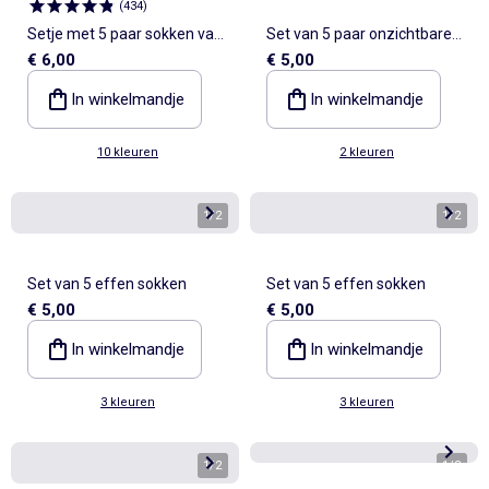
(
434
)
Setje met 5 paar sokken van
Set van 5 paar onzichtbare
€ 6,00
€ 5,00
stretchtricot
sokken
In winkelmandje
In winkelmandje
10 kleuren
2 kleuren
1
/
2
1
/
2
Set van 5 effen sokken
Set van 5 effen sokken
€ 5,00
€ 5,00
In winkelmandje
In winkelmandje
3 kleuren
3 kleuren
1
/
2
1
/
3