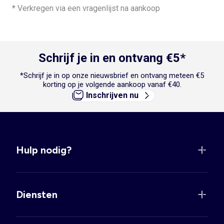
Suggestie 3: Kies antislip babysokken onder een
babykleding set
en
* Verkregen via een vragenlijst na aankoop
zo kan je kindje lekker rond stappen zonder uit te glijden.
Schrijf je in en ontvang €5*
*Schrijf je in op onze nieuwsbrief en ontvang meteen €5
korting op je volgende aankoop vanaf €40.
Inschrijven nu
Hulp nodig?
Diensten