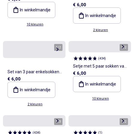
€ 6,00
met fantasieborduursel
In winkelmandje
In winkelmandje
10 kleuren
2 kleuren
1
/
2
1
/
2
(
434
)
Setje met 5 paar sokken van
Set van 3 paar enkelsokken
€ 6,00
stretchtricot
€ 6,00
met fantasieborduursel
In winkelmandje
In winkelmandje
10 kleuren
2 kleuren
1
/
3
1
/
2
(
434
)
(
1
)