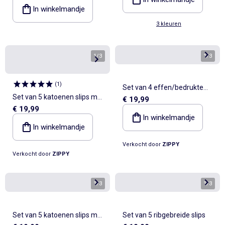
In winkelmandje
3 kleuren
1
/
3
1
/
3
(
1
)
Set van 4 effen/bedrukte
Set van 5 katoenen slips met
€ 19,99
boxershorts
€ 19,99
de kleine zeemeermin
In winkelmandje
In winkelmandje
Verkocht door
ZIPPY
Verkocht door
ZIPPY
1
/
3
1
/
3
Set van 5 katoenen slips met
Set van 5 ribgebreide slips