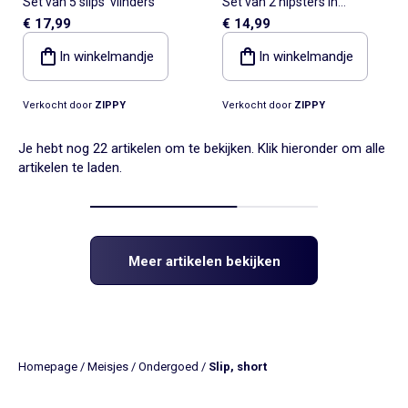
Set van 5 slips 'vlinders'
Set van 2 hipsters in
€ 17,99
€ 14,99
microvezel
In winkelmandje
In winkelmandje
Verkocht door
ZIPPY
Verkocht door
ZIPPY
Je hebt nog 22 artikelen om te bekijken. Klik hieronder om alle
artikelen te laden.
Meer artikelen bekijken
Homepage
/
Meisjes
/
Ondergoed
/
Slip, short