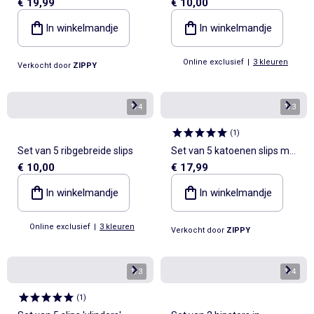
€ 19,99
€ 10,00
Stitch prints
In winkelmandje
In winkelmandje
Online exclusief
|
3 kleuren
Verkocht door
ZIPPY
1
/
4
1
/
3
(
1
)
Set van 5 ribgebreide slips
Set van 5 katoenen slips met
€ 10,00
€ 17,99
sterrenmotief
In winkelmandje
In winkelmandje
Online exclusief
|
3 kleuren
Verkocht door
ZIPPY
1
/
3
1
/
4
(
1
)