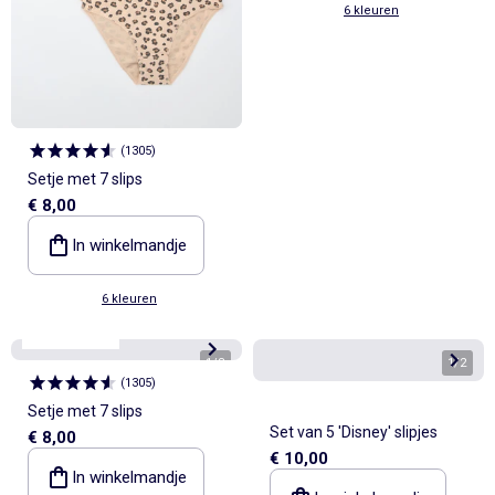
6 kleuren
(
1305
)
Setje met 7 slips
€ 8,00
In winkelmandje
6 kleuren
Best sellers*
1
/
8
1
/
2
(
1305
)
Setje met 7 slips
Set van 5 'Disney' slipjes
€ 8,00
€ 10,00
In winkelmandje