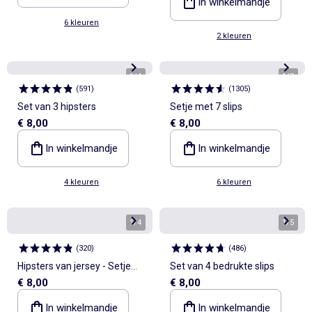
In winkelmandje
6 kleuren
2 kleuren
1
/
4
1
/
8
(
591
)
(
1305
)
Set van 3 hipsters
Setje met 7 slips
€ 8,00
€ 8,00
In winkelmandje
In winkelmandje
4 kleuren
6 kleuren
1
/
4
1
/
5
(
320
)
(
486
)
Hipsters van jersey - Setje
Set van 4 bedrukte slips
€ 8,00
€ 8,00
van 3
In winkelmandje
In winkelmandje