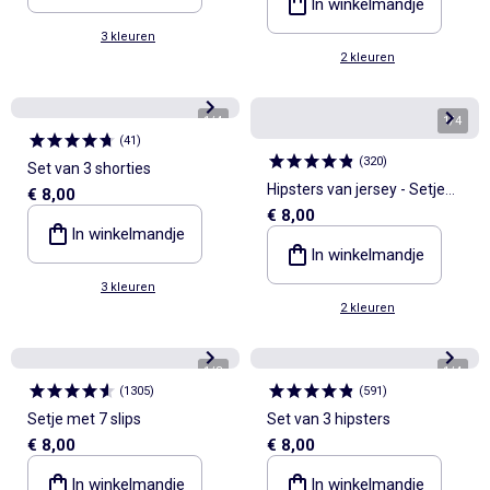
In winkelmandje
3 kleuren
2 kleuren
1
/
4
1
/
4
(
41
)
(
320
)
Set van 3 shorties
Hipsters van jersey - Setje
€ 8,00
€ 8,00
van 3
In winkelmandje
In winkelmandje
3 kleuren
2 kleuren
1
/
8
1
/
4
(
1305
)
(
591
)
Setje met 7 slips
Set van 3 hipsters
€ 8,00
€ 8,00
In winkelmandje
In winkelmandje