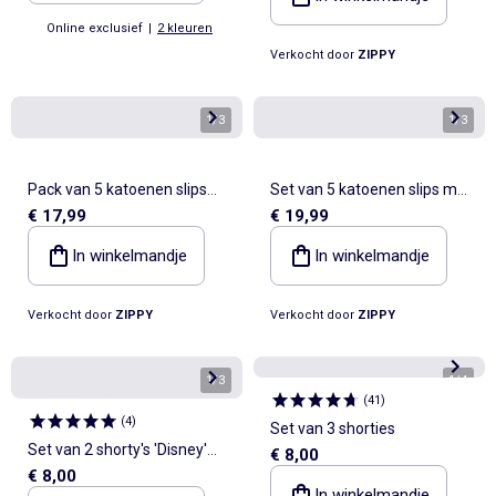
Online exclusief
|
2 kleuren
Verkocht door
ZIPPY
1
/
3
1
/
3
Pack van 5 katoenen slips
Set van 5 katoenen slips met
€ 17,99
€ 19,99
met bloemen/stippen
Kuromi-prints
In winkelmandje
In winkelmandje
Verkocht door
ZIPPY
Verkocht door
ZIPPY
1
/
3
1
/
4
(
41
)
(
4
)
Set van 3 shorties
Set van 2 shorty's 'Disney'
€ 8,00
€ 8,00
'Stitch'
In winkelmandje