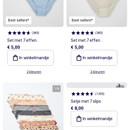
Best sellers*
Best sellers*
(
383
)
(
383
)
Set met 7 effen
Set met 7 effen
€ 5,00
€ 5,00
onderbroekjes
onderbroekjes
In winkelmandje
In winkelmandje
2 kleuren
2 kleuren
1
/
8
1
/
9
(
1305
)
Setje met 7 slips
€ 8,00
In winkelmandje