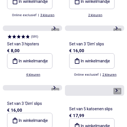
In winkelmandje
In winkelmandje
Online exclusief
|
3 kleuren
2 kleuren
1
/
5
1
/
3
(
591
)
Set van 3 hipsters
Set van 3 'Dim' slips
€ 8,00
€ 16,00
In winkelmandje
In winkelmandje
4 kleuren
Online exclusief
|
2 kleuren
1
/
3
1
/
3
Set van 3 'Dim' slips
Set van 5 katoenen slips
€ 16,00
€ 17,99
In winkelmandje
In winkelmandje