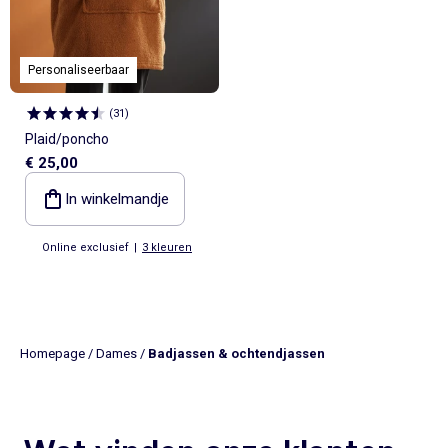
Personaliseerbaar
(
31
)
Plaid/poncho
€ 25,00
In winkelmandje
Online exclusief
|
3 kleuren
Homepage
/
Dames
/
Badjassen & ochtendjassen