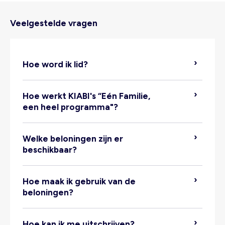
Veelgestelde vragen
Hoe word ik lid?
Hoe werkt KIABI's “Eén Familie,
een heel programma"?
Welke beloningen zijn er
beschikbaar?
Hoe maak ik gebruik van de
beloningen?
loyaliteitszone > Mijn familie > Nodig
een lid uit
Hoe kan ik me uitschrijven?