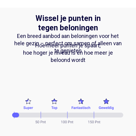
Wissel je punten in
tegen beloningen
Een breed aanbod aan beloningen voor het
hele gezin – perfect om samen of alleen van
Hoe meer punten je spaart,
te genieten
hoe hoger je niveau is en hoe meer je
beloond wordt