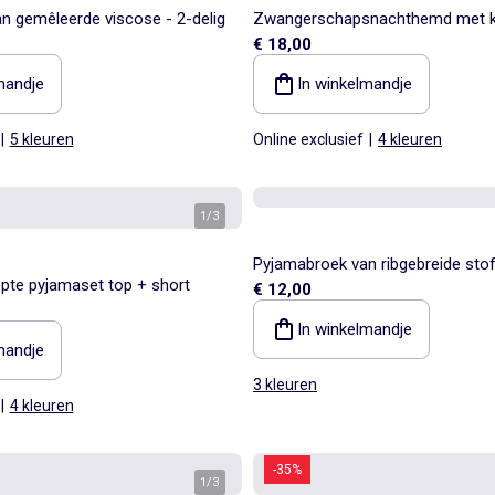
n gemêleerde viscose - 2-delig
Zwangerschapsnachthemd met 
€ 18,00
mandje
In winkelmandje
|
5 kleuren
Online exclusief
|
4 kleuren
1
/
3
Pyjamabroek van ribgebreide sto
epte pyjamaset top + short
€ 12,00
In winkelmandje
mandje
3 kleuren
|
4 kleuren
-35%
1
/
3