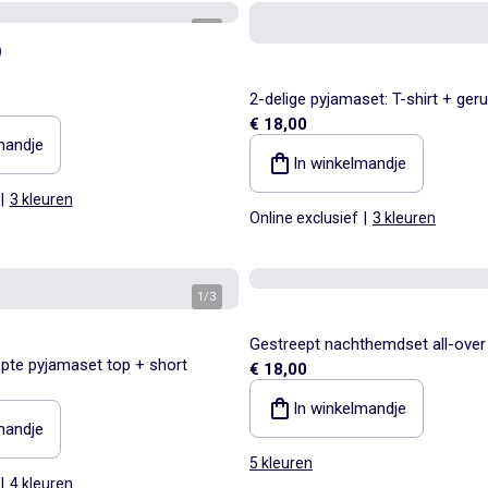
1
/
2
)
2-delige pyjamaset: T-shirt + geru
€ 18,00
mandje
In winkelmandje
|
3 kleuren
Online exclusief
|
3 kleuren
1
/
3
Gestreept nachthemdset all-over
epte pyjamaset top + short
€ 18,00
In winkelmandje
mandje
5 kleuren
|
4 kleuren