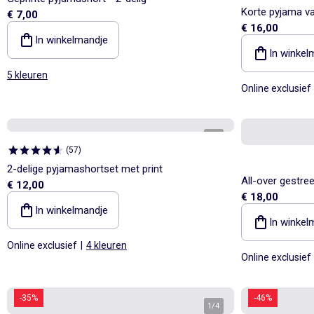
Korte pyjama va
€ 7,00
€ 16,00
In winkelmandje
In winkel
5 kleuren
Online exclusief
1
/
4
(
57
)
2-delige pyjamashortset met print
All-over gestre
€ 12,00
€ 18,00
In winkelmandje
In winkel
Online exclusief
|
4 kleuren
Online exclusief
-35%
-46%
1
/
4