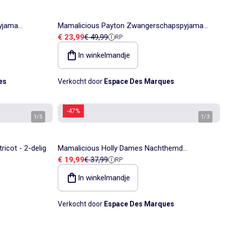
yjama
Mamalicious Payton Zwangerschapspyjama
Verkoopprijs
Referentieprijs
€ 23,99
€ 49,99
RP
Groen voor Dames
In winkelmandje
es
Verkocht door
Espace Des Marques
-47%
1
/
5
1
/
3
icot - 2-delig
Mamalicious Holly Dames Nachthemd
Verkoopprijs
Referentieprijs
€ 19,99
€ 37,99
RP
Zwart/Wit
In winkelmandje
Verkocht door
Espace Des Marques