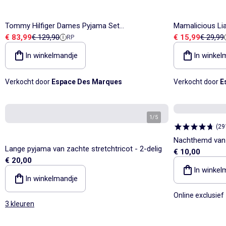
Tommy Hilfiger Dames Pyjama Set
Mamalicious Li
Verkoopprijs
Referentieprijs
Verkoopprijs
Referent
€ 83,99
€ 129,90
€ 15,99
€ 29,99
RP
Wit/Marineblauw/Rood
Dames
In winkelmandje
In winkel
Verkocht door
Espace Des Marques
Verkocht door
E
1
/
5
(
29
Nachthemd van 
Lange pyjama van zachte stretchtricot - 2-delig
€ 10,00
€ 20,00
In winkel
In winkelmandje
Online exclusief
3 kleuren