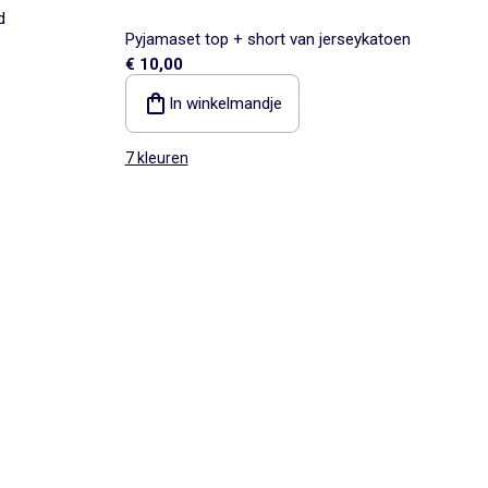
d
Pyjamaset top + short van jerseykatoen
€ 10,00
In winkelmandje
7 kleuren