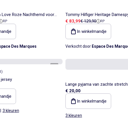
a Love Roze Nachthemd voor
Tommy Hilfiger Heritage Damesp
ieprijs
Verkoopprijs
Referentieprijs
€ 83,99
€ 129,90
RP
RP
Wit/Marineblauw/Rood
mandje
In winkelmandje
space Des Marques
Verkocht door
Espace Des Marqu
1
/
3
1
)
jersey
Lange pyjama van zachte stretchtr
€ 20,00
mandje
In winkelmandje
|
3 kleuren
3 kleuren