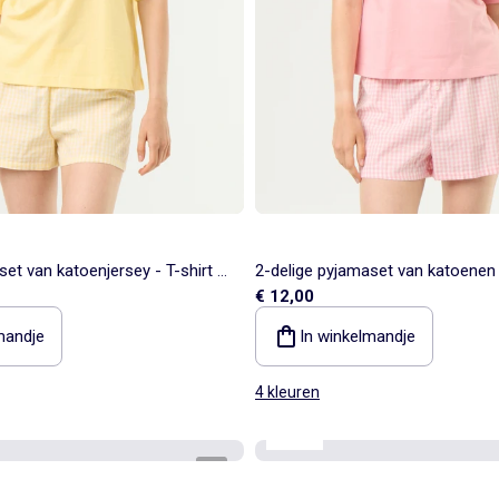
set van katoenjersey - T-shirt +
2-delige pyjamaset van katoenen 
€ 12,00
shirt + short
mandje
In winkelmandje
4 kleuren
Mama
1
/
6