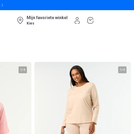
Mijn favoriete winkel
Kies
1
/
4
1
/
4