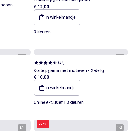
knopen
€ 12,00
In winkelmandje
3 kleuren
1
/
5
1
/
3
(
24
)
f
Korte pyjama met motieven - 2-delig
€ 18,00
In winkelmandje
Online exclusief
|
3 kleuren
-52%
1
/
4
1
/
2