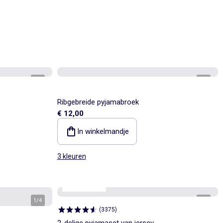
1
/
2
1
/
5
Ribgebreide pyjamabroek
€ 12,00
In winkelmandje
3 kleuren
Best sellers*
1
/
4
1
/
2
(
3375
)
2-delige pyjamaset van jersey