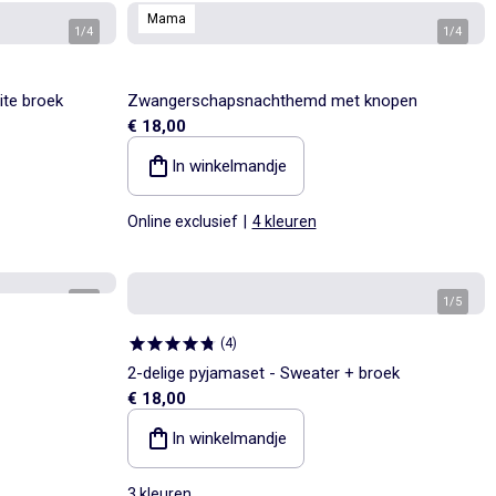
Mama
1
/
4
1
/
4
ite broek
Zwangerschapsnachthemd met knopen
€ 18,00
In winkelmandje
Online exclusief
|
4 kleuren
1
/
5
1
/
5
(
4
)
2-delige pyjamaset - Sweater + broek
€ 18,00
In winkelmandje
3 kleuren