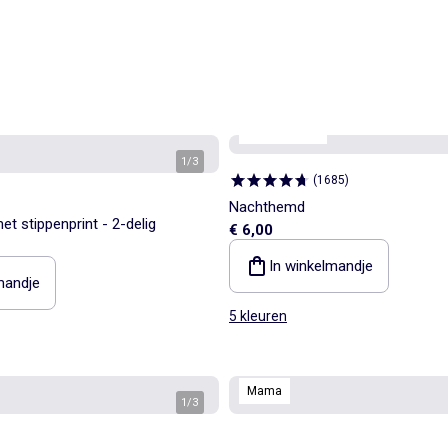
Best sellers*
1
/
3
(
1685
)
Nachthemd
t stippenprint - 2-delig
€ 6,00
In winkelmandje
mandje
5 kleuren
Mama
1
/
3