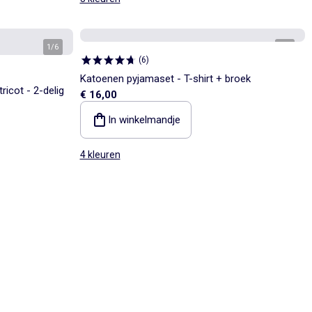
1
/
6
1
/
6
(
6
)
Katoenen pyjamaset - T-shirt + broek
icot - 2-delig
€ 16,00
In winkelmandje
4 kleuren