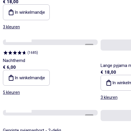
€ 18,00
In winkelmandje
3 kleuren
Best sellers*
1
/
4
(
1685
)
Nachthemd
Lange pyjama me
€ 6,00
€ 18,00
In winkelmandje
In winkel
5 kleuren
3 kleuren
Best sellers*
1
/
4
Geprinte pyjamashort - 2-delig