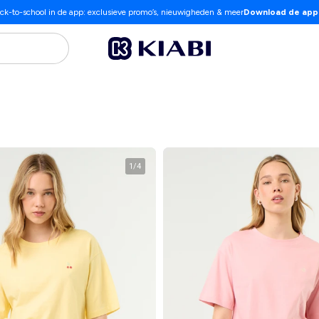
ck-to-school in de app: exclusieve promo’s, nieuwigheden & meer
Download de app
1
/
4