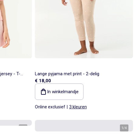
jersey - T-
Lange pyjama met print - 2-delig
€ 18,00
In winkelmandje
Online exclusief
|
3 kleuren
1
/
5
1
/
4