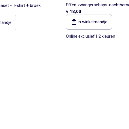
Effen zwangerschaps-nachthem
set - T-shirt + broek
€ 18,00
In winkelmandje
mandje
Online exclusief
|
2 kleuren