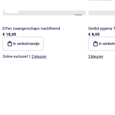
Mama
1
/
4
Effen zwangerschaps-nachthemd
Geribd pyjama T
€ 18,00
€ 8,00
In winkelmandje
In winkel
Online exclusief
|
2 kleuren
3 kleuren