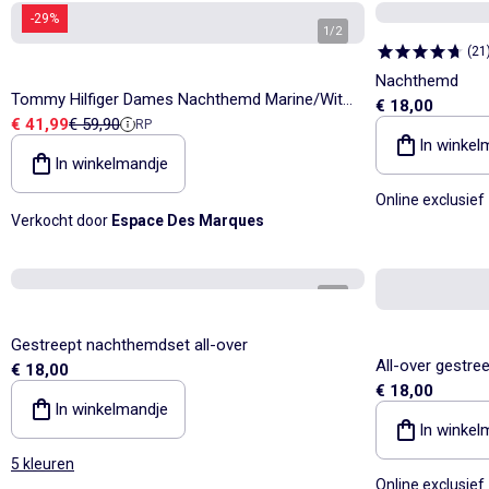
-29%
1
/
2
(
21
Nachthemd
Tommy Hilfiger Dames Nachthemd Marine/Wit
€ 18,00
Verkoopprijs
Referentieprijs
€ 41,99
€ 59,90
RP
Gestreep
In winkel
In winkelmandje
Online exclusief
Verkocht door
Espace Des Marques
1
/
5
Gestreept nachthemdset all-over
All-over gestre
€ 18,00
€ 18,00
In winkelmandje
In winkel
5 kleuren
Online exclusief