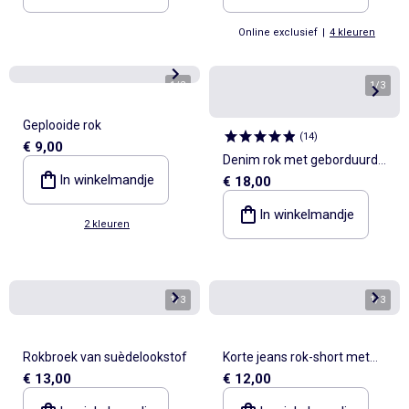
Online exclusief
|
4 kleuren
1
/
2
1
/
3
Geplooide rok
(
14
)
€ 9,00
Denim rok met geborduurde
In winkelmandje
€ 18,00
'Hello Kitty'-patches
In winkelmandje
2 kleuren
1
/
3
1
/
3
Rokbroek van suèdelookstof
Korte jeans rok-short met
€ 13,00
€ 12,00
knopen