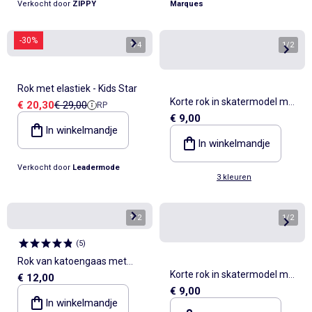
Verkocht door
ZIPPY
Marques
-30%
1
/
4
1
/
2
Rok met elastiek - Kids Star
Korte rok in skatermodel met
Verkoopprijs
Referentieprijs
€ 20,30
€ 29,00
RP
€ 9,00
geïntegreerde short
In winkelmandje
In winkelmandje
Verkocht door
Leadermode
3 kleuren
1
/
2
1
/
2
(
5
)
Rok van katoengaas met
Korte rok in skatermodel met
€ 12,00
print
€ 9,00
geïntegreerde short
In winkelmandje