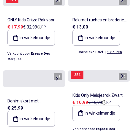
1
/
4
1
/
3
ONLY Kids Grijze Rok voor
Rok met ruches en broderie
Verkoopprijs
Referentieprijs
€ 17,99
€ 32,99
€ 13,00
RP
Meisjes
anglaise
In winkelmandje
In winkelmandje
Online exclusief
|
2 kleuren
Verkocht door
Espace Des
Marques
-35%
1
/
3
1
/
2
Kids Only Meisjesrok Zwart
Denim skort met
Verkoopprijs
Referentieprijs
€ 10,99
€ 16,99
RP
Rain
€ 25,99
asymmetrische sluiting aan
In winkelmandje
de voorkant
In winkelmandje
Verkocht door
Espace Des