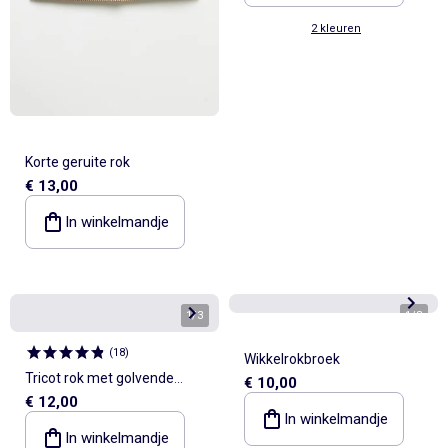
2 kleuren
Korte geruite rok
€ 13,00
In winkelmandje
1
/
3
1
/
3
(
18
)
Wikkelrokbroek
Tricot rok met golvende
€ 10,00
€ 12,00
afwerkingen
In winkelmandje
In winkelmandje