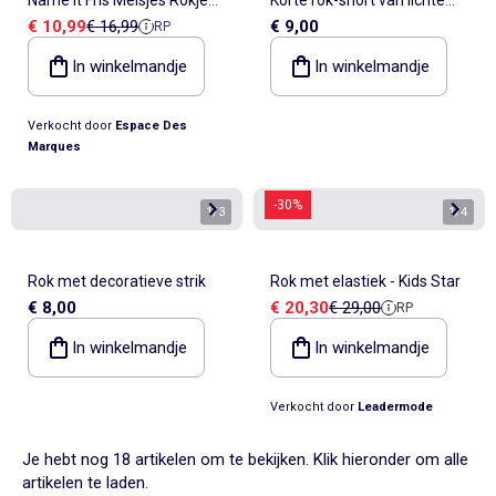
Verkoopprijs
Referentieprijs
€ 10,99
€ 16,99
€ 9,00
RP
Wit/Roze
effen tricot
In winkelmandje
In winkelmandje
Verkocht door
Espace Des
Marques
-30%
1
/
3
1
/
4
Rok met decoratieve strik
Rok met elastiek - Kids Star
Verkoopprijs
Referentieprijs
€ 8,00
€ 20,30
€ 29,00
RP
In winkelmandje
In winkelmandje
Verkocht door
Leadermode
Je hebt nog 18 artikelen om te bekijken. Klik hieronder om alle
artikelen te laden.