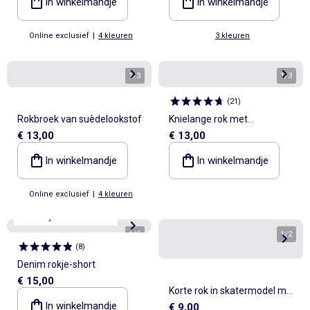
In winkelmandje
In winkelmandje
Online exclusief
|
4 kleuren
3 kleuren
1
/
3
1
/
3
(
21
)
Rokbroek van suèdelookstof
Knielange rok met
€ 13,00
€ 13,00
borduursels
In winkelmandje
In winkelmandje
Online exclusief
|
4 kleuren
makkelijk aan te trekken
1
/
8
1
/
2
(
8
)
Denim rokje-short
€ 15,00
Korte rok in skatermodel met
In winkelmandje
€ 9,00
geïntegreerde short