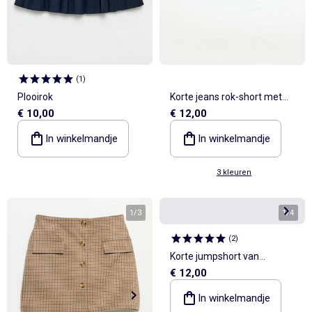
(
1
)
Plooirok
Korte jeans rok-short met
€ 10,00
€ 12,00
knopen
In winkelmandje
In winkelmandje
3 kleuren
1
/
3
1
/
4
(
2
)
Korte jumpshort van
€ 12,00
spijkerstof
In winkelmandje