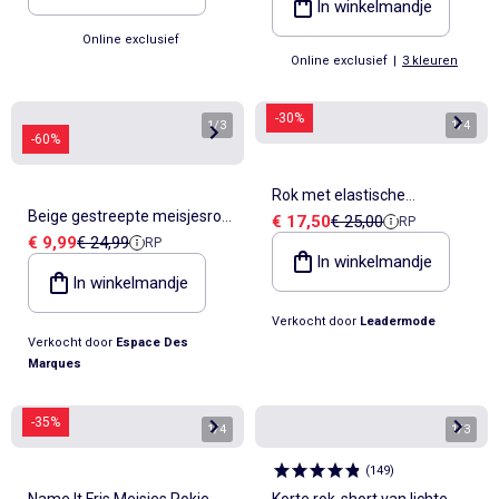
In winkelmandje
Online exclusief
Online exclusief
|
3 kleuren
-30%
1
/
3
1
/
4
-60%
Rok met elastische
Beige gestreepte meisjesrok
Verkoopprijs
Referentieprijs
€ 17,50
€ 25,00
RP
tailleband - Kids Star
Verkoopprijs
Referentieprijs
€ 9,99
€ 24,99
RP
EOM Relome
In winkelmandje
In winkelmandje
Verkocht door
Leadermode
Verkocht door
Espace Des
Marques
-35%
1
/
4
1
/
3
(
149
)
Name It Fris Meisjes Rokje
Korte rok-short van lichte