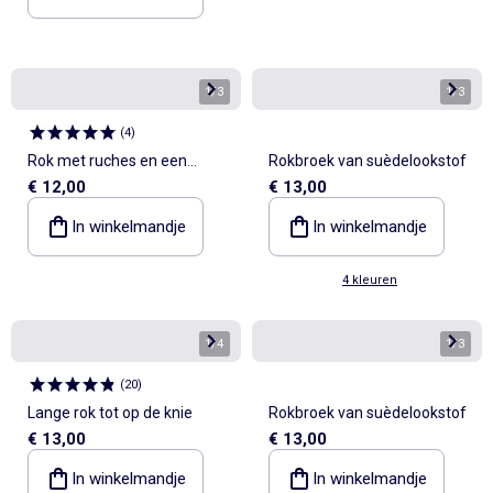
1
/
3
1
/
3
(
4
)
Rok met ruches en een
Rokbroek van suèdelookstof
€ 12,00
€ 13,00
luipaardmotief
In winkelmandje
In winkelmandje
4 kleuren
1
/
4
1
/
3
(
20
)
Lange rok tot op de knie
Rokbroek van suèdelookstof
€ 13,00
€ 13,00
In winkelmandje
In winkelmandje