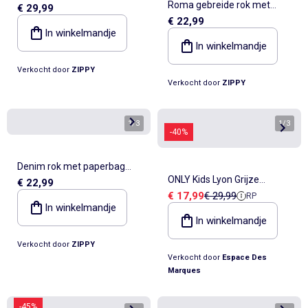
Roma gebreide rok met
€ 29,99
cargozakken
€ 22,99
plooien aan de voor- en
In winkelmandje
achterkant
In winkelmandje
Verkocht door
ZIPPY
Verkocht door
ZIPPY
1
/
3
1
/
3
-40%
Denim rok met paperbag
ONLY Kids Lyon Grijze
€ 22,99
taille en zakken
Verkoopprijs
Referentieprijs
€ 17,99
€ 29,99
RP
Geplooide Metallic Rok voor
In winkelmandje
Meisjes
In winkelmandje
Verkocht door
ZIPPY
Verkocht door
Espace Des
Marques
-45%