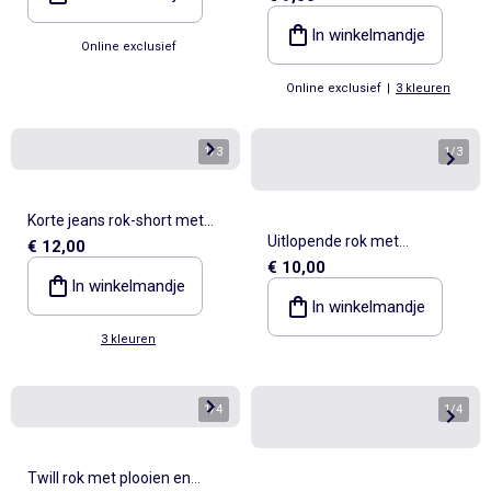
In winkelmandje
Online exclusief
Online exclusief
|
3 kleuren
1
/
3
1
/
3
Korte jeans rok-short met
Uitlopende rok met
€ 12,00
knopen
€ 10,00
elastische tailleband van
In winkelmandje
katoen
In winkelmandje
3 kleuren
1
/
4
1
/
4
Twill rok met plooien en