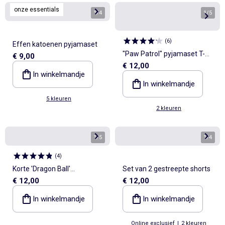
onze essentials
1
/
4
1
/
5
(
6
)
Effen katoenen pyjamaset
"Paw Patrol" pyjamaset T-
€ 9,00
€ 12,00
shirt + lange broek - 2-delig
In winkelmandje
In winkelmandje
5 kleuren
2 kleuren
1
/
5
1
/
4
(
4
)
Korte 'Dragon Ball'
Set van 2 gestreepte shorts
€ 12,00
€ 12,00
pyjamaset - 2-delig
In winkelmandje
In winkelmandje
Online exclusief
|
2 kleuren