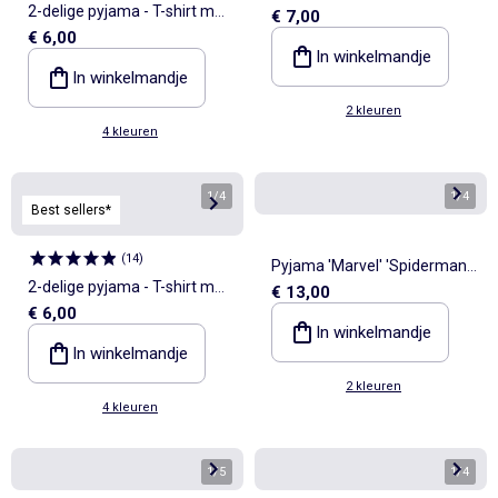
2-delige pyjama - T-shirt met
€ 7,00
met T-shirt en short
€ 6,00
lange mouwen + broek
In winkelmandje
In winkelmandje
2 kleuren
4 kleuren
1
/
4
1
/
4
Best sellers*
(
14
)
Pyjama 'Marvel' 'Spiderman'
2-delige pyjama - T-shirt met
€ 13,00
2-delig
€ 6,00
lange mouwen + broek
In winkelmandje
In winkelmandje
2 kleuren
4 kleuren
1
/
5
1
/
4