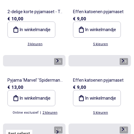
2-delige korte pyjamaset - T-
Effen katoenen pyjamaset
€ 10,00
€ 9,00
shirt + short
In winkelmandje
In winkelmandje
3 kleuren
5 kleuren
1
/
5
1
/
3
Pyjama 'Marvel' 'Spiderman'
Effen katoenen pyjamaset
€ 13,00
€ 9,00
2-delig
In winkelmandje
In winkelmandje
Online exclusief
|
2 kleuren
5 kleuren
1
/
4
1
/
5
Best sellers*