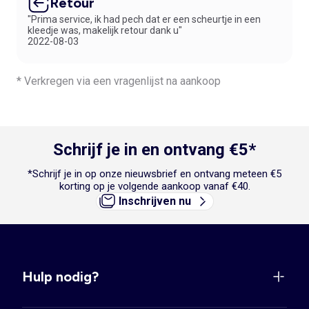
Retour
JONGENS
"Prima service, ik had pech dat er een scheurtje in een
Ontdek hier de meest praktische suggesties:
kleedje was, makelijk retour dank u"
2022-08-03
Idee 1: Laat je zoon ons heerlijke zittende
ondergoed
dragen onder
zijn favoriete jongenspyjama.
Idee 2: Onder een warme pyjama voor jongens ga je natuurlijk voor een
* Verkregen via een vragenlijst na aankoop
paar behaaglijke
sloffen
. Eén en al comfort!
Idee 3: ’s Ochtends na het ontbijten nog even lekker spelen in een
stoere pyjama met hun favoriete
speelgoed
. Hoe fijn is dat?
Schrijf je in en ontvang €5*
*Schrijf je in op onze nieuwsbrief en ontvang meteen €5
korting op je volgende aankoop vanaf €40.
Inschrijven nu
Hulp nodig?