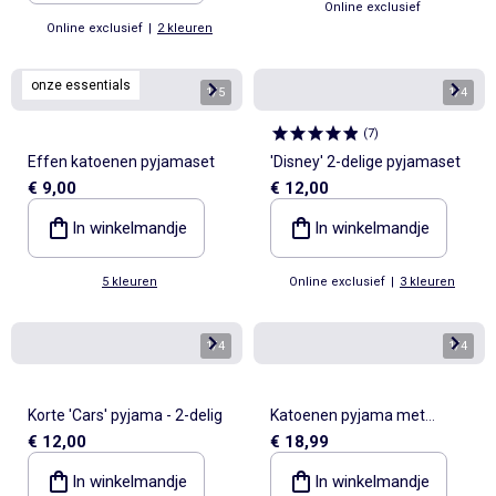
Online exclusief
Online exclusief
|
2 kleuren
onze essentials
1
/
5
1
/
4
(
7
)
Effen katoenen pyjamaset
'Disney' 2-delige pyjamaset
€ 9,00
€ 12,00
In winkelmandje
In winkelmandje
5 kleuren
Online exclusief
|
3 kleuren
1
/
4
1
/
4
Korte 'Cars' pyjama - 2-delig
Katoenen pyjama met
€ 12,00
€ 18,99
raceauto print
In winkelmandje
In winkelmandje