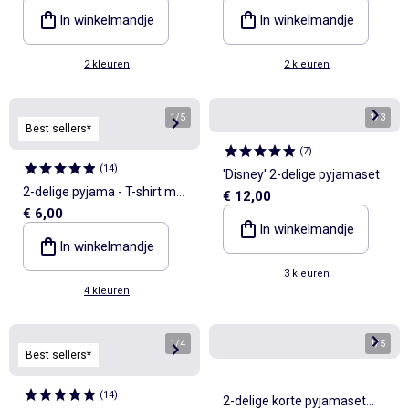
In winkelmandje
In winkelmandje
2 kleuren
2 kleuren
1
/
5
1
/
3
Best sellers*
(
7
)
(
14
)
'Disney' 2-delige pyjamaset
2-delige pyjama - T-shirt met
€ 12,00
€ 6,00
lange mouwen + broek
In winkelmandje
In winkelmandje
3 kleuren
4 kleuren
1
/
4
1
/
5
Best sellers*
(
14
)
2-delige korte pyjamaset