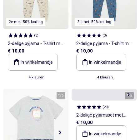
2e met -50% korting
2e met -50% korting
(
3
)
(
3
)
2-delige pyjama - T-shirt met
2-delige pyjama - T-shirt met
€ 10,00
€ 10,00
lange mouwen + broek
lange mouwen + broek
In winkelmandje
In winkelmandje
4 kleuren
4 kleuren
1
/
5
1
/
5
(
20
)
2-delige pyjamaset met
€ 10,00
short en T-shirt
In winkelmandje