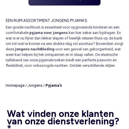
EEN RUIM ASSORTIMENT JONGENS PYJAMA’S
Een goede nachtrust is essentieel voor opgroeiende kinderen en een
comfortabele
pyjama voor jongens
kan hier zeker aan bijdragen. En
wat is er nu fijner dan lekker slapen of heerlijk relaxen thuis op de bank
om tot rust te komen na een drukke dag vol avontuur? Bovendien zorgt
deze
jongens nachtkleding
voor een gevoel van geborgenheid, wat
weer kan helpen bij het ontspannen en in slaap vallen. De elastische
tailleband van onze pyjamabroeken biedt een perfecte pasvorm en
flexibiliteit, voor onbezorgde nachten. Ontdek verschillende stijlen
kinderpyjama’s voor jongens
in de maten van 3 tot en met 12 jaar. Er
zijn lange en korte modellen of onesies die het hele jaar door passen
bij de voorkeur en behoeften van jou en je kind. Of je nu op zoek bent
Homepage
/
Jongens
/
Pyjama's
naar een schattige of
stoere jongens pyjama
, er is voor ieder wat
wils.
DE TRENDY KINDERPYJAMA’S VOOR JONGENS
Onze nachtkleding met opvallende opdrukken en patronen mag niet
Wat vinden onze klanten
ontbreken in hun kledingkast. Geniale exemplaren met prints die
variëren van sterke superhelden tot grappige dieren en snelle auto’s.
van onze dienstverlening?
Daarnaast vind je een ruim aanbod van pyjama’s met afbeeldingen van
*
attributen of personages uit populaire films, televisieseries,