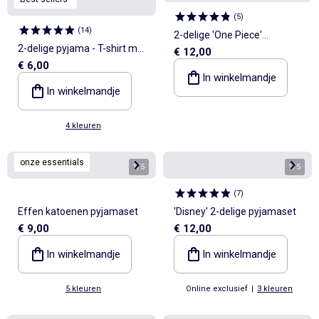
(
5
)
(
14
)
2-delige 'One Piece'
2-delige pyjama - T-shirt met
€ 12,00
pyjamaset
€ 6,00
lange mouwen + broek
In winkelmandje
In winkelmandje
4 kleuren
onze essentials
1
/
5
1
/
5
(
7
)
Effen katoenen pyjamaset
'Disney' 2-delige pyjamaset
€ 9,00
€ 12,00
In winkelmandje
In winkelmandje
5 kleuren
Online exclusief
|
3 kleuren