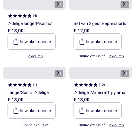
1
/
5
1
/
4
(
4
)
2-delige lange 'Pikachu'
Set van 2 gestreepte shorts
€ 13,00
€ 12,00
'Pokémon' pyjamaset
In winkelmandje
In winkelmandje
2 kleuren
Online exclusief
|
2 kleuren
1
/
5
1
/
5
(
1
)
(
12
)
Lange 'Sonic' 2-delige
2-delige 'Minecraft' pyjama
€ 13,00
€ 13,00
pyjamaset
In winkelmandje
In winkelmandje
Online exclusief
Online exclusief
|
2 kleuren