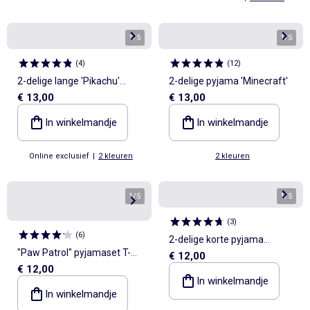
1
/
5
1
/
5
(
4
)
(
12
)
2-delige lange 'Pikachu'
2-delige pyjama 'Minecraft'
€ 13,00
€ 13,00
'Pokémon' pyjamaset
In winkelmandje
In winkelmandje
Online exclusief
|
2 kleuren
2 kleuren
1
/
5
1
/
5
(
3
)
(
6
)
2-delige korte pyjama
"Paw Patrol" pyjamaset T-
€ 12,00
'Marvel'
€ 12,00
shirt + lange broek - 2-delig
In winkelmandje
In winkelmandje