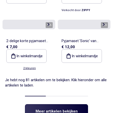
Verkocht door
ZIPPY
1
/
5
1
/
3
2-delige korte pyjamaset
Pyjamaset 'Sonic' van
€ 7,00
€ 12,00
met T-shirt en short
katoen
In winkelmandje
In winkelmandje
2 kleuren
Je hebt nog 81 artikelen om te bekijken. Klik hieronder om alle
artikelen te laden.
Meer artikelen bekijken