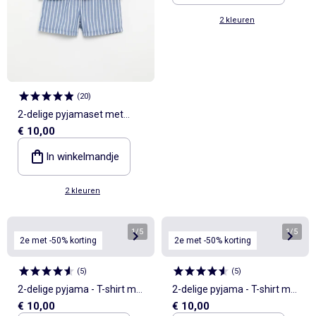
2 kleuren
(
20
)
2-delige pyjamaset met
€ 10,00
short en T-shirt
In winkelmandje
2 kleuren
1
/
5
1
/
5
2e met -50% korting
2e met -50% korting
(
5
)
(
5
)
2-delige pyjama - T-shirt met
2-delige pyjama - T-shirt met
€ 10,00
€ 10,00
korte mouwen + broek
korte mouwen + broek