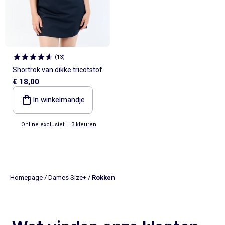
(
13
)
Shortrok van dikke tricotstof
€ 18,00
In winkelmandje
Online exclusief
|
3 kleuren
Homepage
/
Dames Size+
/
Rokken