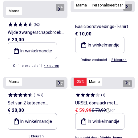
Mama
Personaliseerbaar
1
/
4
1
/
5
Mama
(
62
)
Basic borstvoedings-T-shirt
Wijde zwangerschapsbroek
€ 10,00
met korte mouw
€ 20,00
van linnenmix
In winkelmandje
In winkelmandje
Online exclusief
|
2 kleuren
Online exclusief
|
4 kleuren
Mama
-25%
Mama
1
/
7
1
/
5
(
1877
)
(
1
)
Set van 2 katoenen
URSEL donsjack met
Verkoopprijs
Referentieprijs
€ 20,00
€ 59,99
€ 79,99
RP
borstvoedingbeha's
capuchon
In winkelmandje
In winkelmandje
3 kleuren
Verkocht door
Ritchie Jeans