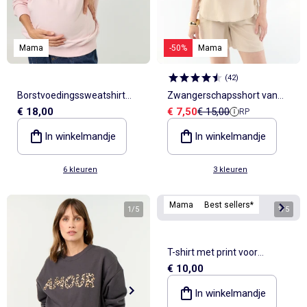
Mama
-50%
Mama
(
42
)
Borstvoedingssweatshirt
Zwangerschapsshort van
Verkoopprijs
Referentieprijs
€ 18,00
€ 7,50
€ 15,00
RP
met print
bedrukt linnen
In winkelmandje
In winkelmandje
6 kleuren
3 kleuren
Mama
Best sellers*
1
/
5
1
/
5
T-shirt met print voor
€ 10,00
borstvoeding
In winkelmandje