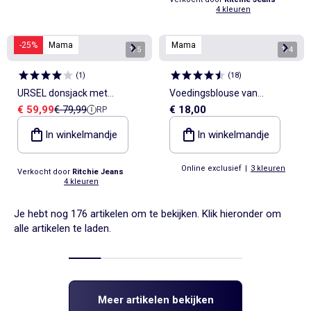
4 kleuren
-25%
Mama
Mama
1
/
5
1
/
4
(
1
)
(
18
)
URSEL donsjack met
Voedingsblouse van
Verkoopprijs
Referentieprijs
€ 59,99
€ 79,99
€ 18,00
RP
capuchon
linnenmix
In winkelmandje
In winkelmandje
Online exclusief
|
3 kleuren
Verkocht door
Ritchie Jeans
4 kleuren
Je hebt nog 176 artikelen om te bekijken. Klik hieronder om
alle artikelen te laden.
Meer artikelen bekijken