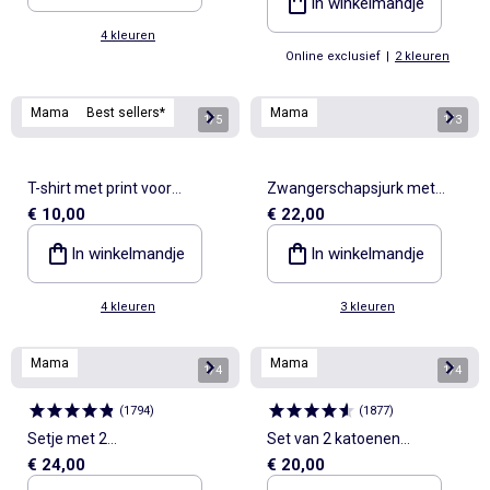
In winkelmandje
4 kleuren
Online exclusief
|
2 kleuren
Mama
Best sellers*
Mama
1
/
5
1
/
3
T-shirt met print voor
Zwangerschapsjurk met
€ 10,00
€ 22,00
borstvoeding
gedraaide voorkant
In winkelmandje
In winkelmandje
4 kleuren
3 kleuren
Mama
Mama
1
/
4
1
/
4
(
1794
)
(
1877
)
Setje met 2
Set van 2 katoenen
€ 24,00
€ 20,00
borstvoedingsbeha's
borstvoedingbeha's