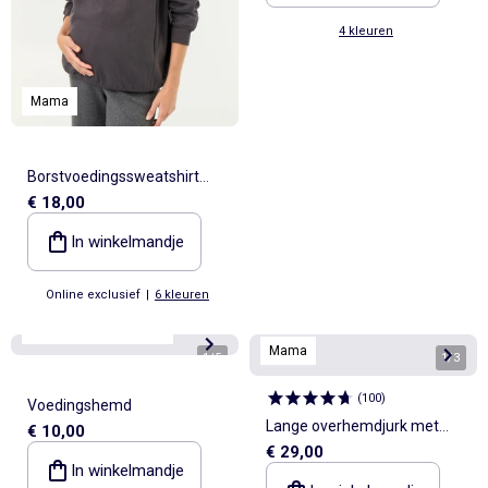
4 kleuren
Mama
Borstvoedingssweatshirt
€ 18,00
met print
In winkelmandje
Online exclusief
|
6 kleuren
Mama
Best sellers*
Mama
1
/
5
1
/
3
(
100
)
Voedingshemd
Lange overhemdjurk met
€ 10,00
€ 29,00
korte mouwen
In winkelmandje