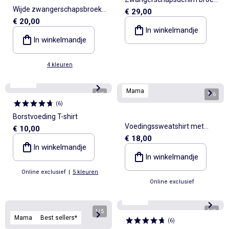
Wijde zwangerschapsbroek
€ 29,00
met barrel fit
€ 20,00
van linnenmix
In winkelmandje
In winkelmandje
4 kleuren
Mama
Mama
1
/
5
1
/
6
(
6
)
Borstvoeding T-shirt
Voedingssweatshirt met
€ 10,00
€ 18,00
overslagopening
In winkelmandje
In winkelmandje
Online exclusief
|
5 kleuren
Online exclusief
Mama
1
/
5
1
/
5
Mama
Best sellers*
(
6
)