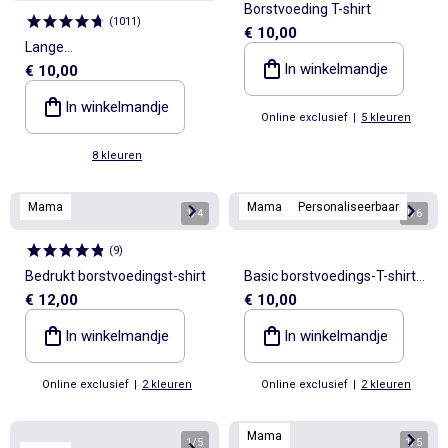
Borstvoeding T-shirt
(
1011
)
€ 10,00
Lange
In winkelmandje
€ 10,00
zwangerschapslegging van
effen jersey
In winkelmandje
Online exclusief
|
5 kleuren
8 kleuren
Mama
Mama
Personaliseerbaar
1
/
4
1
/
6
(
9
)
Bedrukt borstvoedingst-shirt
Basic borstvoedings-T-shirt
€ 12,00
€ 10,00
met korte mouw
In winkelmandje
In winkelmandje
Online exclusief
|
2 kleuren
Online exclusief
|
2 kleuren
Mama
1
/
5
1
/
5