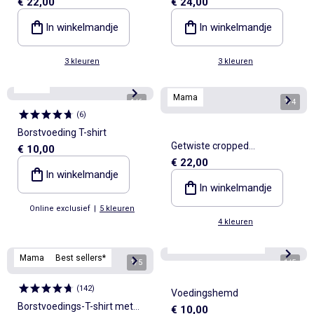
€ 22,00
€ 24,00
gedraaide voorkant
borstvoedingsbeha's
In winkelmandje
In winkelmandje
3 kleuren
3 kleuren
Mama
Mama
1
/
6
1
/
4
(
6
)
Borstvoeding T-shirt
Getwiste cropped
€ 10,00
€ 22,00
zwangerschapstrui
In winkelmandje
In winkelmandje
Online exclusief
|
5 kleuren
4 kleuren
Mama
Best sellers*
Mama
Best sellers*
1
/
5
1
/
5
(
142
)
Voedingshemd
Borstvoedings-T-shirt met
€ 10,00