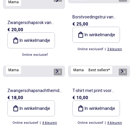
Mama
Borstvoedingstrui van
Zwangerschapsrok van
€ 25,00
wolmix
€ 20,00
gebreide stof met split
In winkelmandje
In winkelmandje
Online exclusief
|
3 kleuren
Online exclusief
Mama
Mama
Best sellers*
1
/
4
1
/
4
Zwangerschapsnachthemd
T-shirt met print voor
€ 18,00
€ 10,00
met knopen
borstvoeding
In winkelmandje
In winkelmandje
Online exclusief
|
4 kleuren
Online exclusief
|
4 kleuren