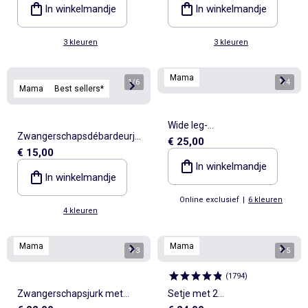
In winkelmandje
In winkelmandje
3 kleuren
3 kleuren
Mama
1
/
6
1
/
4
Mama
Best sellers*
Wide leg-
Zwangerschapsdébardeurjur
€ 25,00
zwangerschapsbroek
€ 15,00
k van ribstof
In winkelmandje
In winkelmandje
Online exclusief
|
6 kleuren
4 kleuren
Mama
Mama
1
/
3
1
/
5
(
1794
)
Zwangerschapsjurk met
Setje met 2