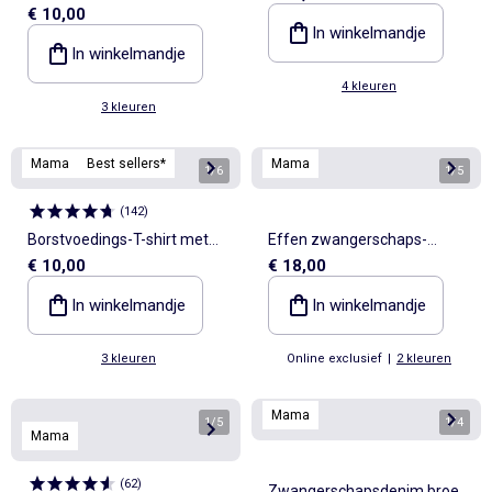
€ 10,00
korte mouw en print
In winkelmandje
In winkelmandje
4 kleuren
3 kleuren
Mama
Best sellers*
Mama
1
/
6
1
/
5
(
142
)
Borstvoedings-T-shirt met
Effen zwangerschaps-
€ 10,00
€ 18,00
korte mouw en print
nachthemd
In winkelmandje
In winkelmandje
3 kleuren
Online exclusief
|
2 kleuren
Mama
1
/
5
1
/
4
Mama
(
62
)
Zwangerschapsdenim broek