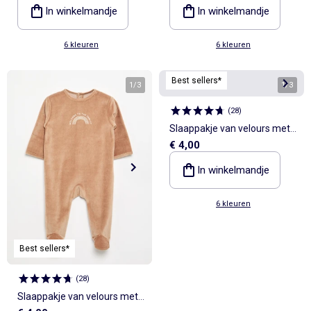
In winkelmandje
In winkelmandje
6 kleuren
6 kleuren
Best sellers*
1
/
3
1
/
3
(
28
)
Slaappakje van velours met
€ 4,00
voetjes
In winkelmandje
6 kleuren
Best sellers*
(
28
)
Slaappakje van velours met