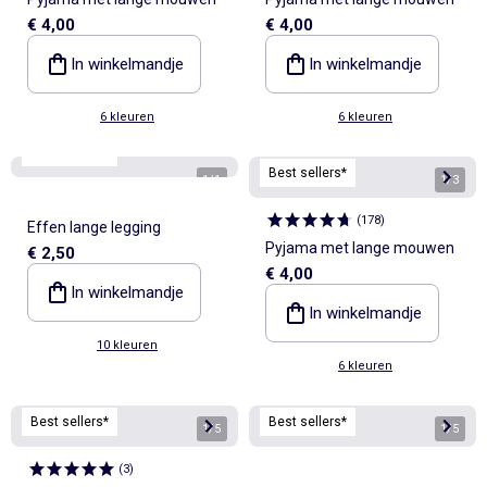
€ 4,00
€ 4,00
In winkelmandje
In winkelmandje
6 kleuren
6 kleuren
Best sellers*
Best sellers*
1
/
1
1
/
3
(
178
)
Effen lange legging
Pyjama met lange mouwen
€ 2,50
€ 4,00
In winkelmandje
In winkelmandje
10 kleuren
6 kleuren
Best sellers*
Best sellers*
1
/
5
1
/
5
(
3
)