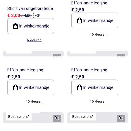
Effen lange legging
Short van ongeborstelde
€ 2,50
Verkoopprijs
Referentieprijs
€ 2,00
€ 4,00
RP
joggingstof
In winkelmandje
In winkelmandje
10 kleuren
6 kleuren
Best sellers*
Best sellers*
1
/
1
1
/
1
Effen lange legging
Effen lange legging
€ 2,50
€ 2,50
In winkelmandje
In winkelmandje
10 kleuren
10 kleuren
Personaliseerbaar
Best sellers*
Best sellers*
1
/
3
1
/
3