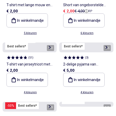
T-shirt met lange mouw en
Short van ongeborstelde
Verkoopprijs
Referentieprijs
€ 2,00
€ 2,00
€ 4,00
RP
print
joggingstof
In winkelmandje
In winkelmandje
5 kleuren
6 kleuren
Personaliseerbaar
Best sellers*
Best sellers*
1
/
2
1
/
5
(
51
)
(
3
)
T-shirt van jerseytricot met
2-delige pyjama van
€ 2,00
€ 5,00
korte mouwen
jerseytricot
In winkelmandje
In winkelmandje
4 kleuren
4 kleuren
Best sellers*
-50%
Best sellers*
1
/
3
1
/
1