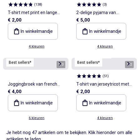
(
138
)
(
3
)
T-shirt met print en lange
2-delige pyjama van
€ 2,00
€ 5,00
mouw
jerseytricot
In winkelmandje
In winkelmandje
4 kleuren
4 kleuren
Personaliseerbaar
Best sellers*
Best sellers*
1
/
3
1
/
2
(
51
)
Joggingbroek van french
T-shirt van jerseytricot met
€ 4,00
€ 2,00
terry
korte mouwen
In winkelmandje
In winkelmandje
6 kleuren
4 kleuren
Je hebt nog 47 artikelen om te bekijken. Klik hieronder om alle
artikelen te laden.