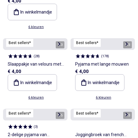
€ 4,00
voetjes
In winkelmandje
6 kleuren
Best sellers*
Best sellers*
1
/
3
1
/
3
(
28
)
(
178
)
Slaappakje van velours met
Pyjama met lange mouwen
€ 4,00
€ 4,00
voetjes
In winkelmandje
In winkelmandje
6 kleuren
6 kleuren
Best sellers*
Best sellers*
1
/
5
1
/
3
(
3
)
2-delige pyjama van
Joggingbroek van french