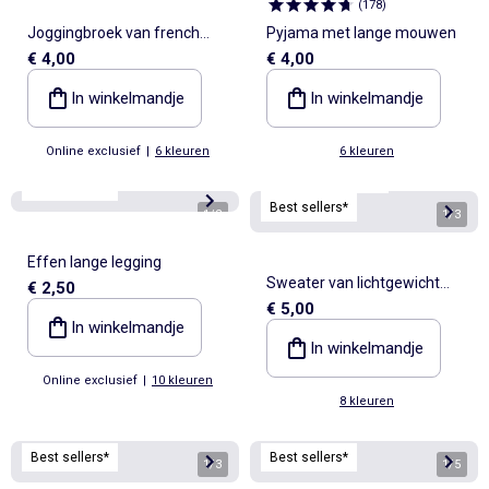
(
178
)
Joggingbroek van french
Pyjama met lange mouwen
€ 4,00
€ 4,00
terry
In winkelmandje
In winkelmandje
Online exclusief
|
6 kleuren
6 kleuren
Personaliseerbaar
Best sellers*
Best sellers*
1
/
2
1
/
3
Effen lange legging
Sweater van lichtgewicht
€ 2,50
€ 5,00
molton met print
In winkelmandje
In winkelmandje
Online exclusief
|
10 kleuren
8 kleuren
Best sellers*
Best sellers*
1
/
3
1
/
5