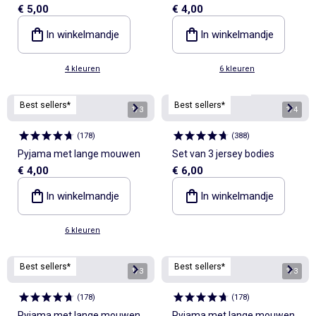
€ 5,00
€ 4,00
jerseytricot
terry
In winkelmandje
In winkelmandje
4 kleuren
6 kleuren
Personaliseerbaar
Best sellers*
Best sellers*
1
/
3
1
/
4
(
178
)
(
388
)
Pyjama met lange mouwen
Set van 3 jersey bodies
€ 4,00
€ 6,00
In winkelmandje
In winkelmandje
6 kleuren
Best sellers*
Best sellers*
1
/
3
1
/
3
(
178
)
(
178
)
Pyjama met lange mouwen
Pyjama met lange mouwen