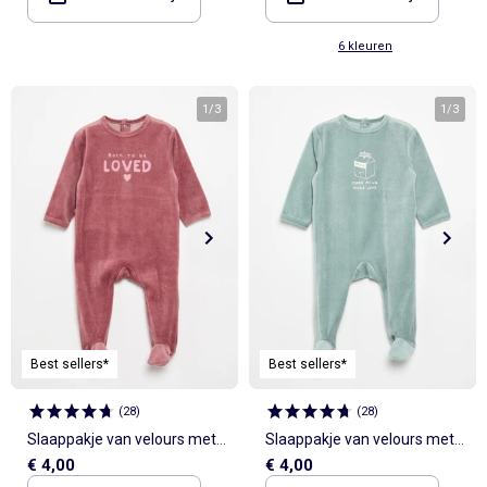
6 kleuren
1
/
3
1
/
3
Best sellers*
Best sellers*
(
28
)
(
28
)
Slaappakje van velours met
Slaappakje van velours met
€ 4,00
€ 4,00
voetjes
voetjes