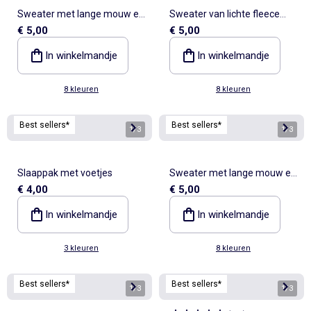
Sweater met lange mouw en
Sweater van lichte fleece
€ 5,00
€ 5,00
print
met print
In winkelmandje
In winkelmandje
8 kleuren
8 kleuren
Best sellers*
Best sellers*
1
/
3
1
/
3
Slaappak met voetjes
Sweater met lange mouw en
€ 4,00
€ 5,00
print
In winkelmandje
In winkelmandje
3 kleuren
8 kleuren
Best sellers*
Best sellers*
1
/
3
1
/
3