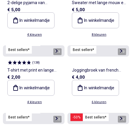
2-delige pyjama van
Sweater met lange mouw en
€ 5,00
€ 5,00
jerseytricot
print
In winkelmandje
In winkelmandje
4 kleuren
8 kleuren
Personaliseerbaar
Best sellers*
Best sellers*
1
/
3
1
/
3
(
138
)
T-shirt met print en lange
Joggingbroek van french
€ 2,00
€ 4,00
mouw
terry
In winkelmandje
In winkelmandje
4 kleuren
6 kleuren
Personaliseerbaar
Best sellers*
-50%
Best sellers*
1
/
2
1
/
2