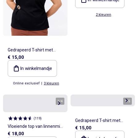
2 kleuren
Gedrapeerd T-shirt met
€ 15,00
goudkleurig sieraad
In winkelmandje
Online exclusief
|
3 kleuren
1
/
4
1
/
5
(
119
)
Gedrapeerd T-shirt met
Vloeiende top van linnenmix
€ 15,00
goudkleurig sieraad
€ 18,00
met goudkleurige details