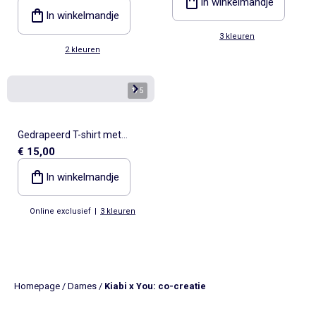
In winkelmandje
In winkelmandje
3 kleuren
2 kleuren
1
/
5
Gedrapeerd T-shirt met
€ 15,00
goudkleurig sieraad
In winkelmandje
Online exclusief
|
3 kleuren
Homepage
/
Dames
/
Kiabi x You: co-creatie