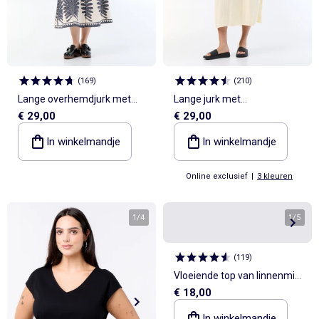
(
169
)
(
210
)
Lange overhemdjurk met
Lange jurk met
€ 29,00
€ 29,00
korte mouwen
overslagkraag en
fantasiejuweel
In winkelmandje
In winkelmandje
Online exclusief
|
3 kleuren
1
/
4
1
/
5
(
119
)
Vloeiende top van linnenmix
€ 18,00
met goudkleurige details
In winkelmandje