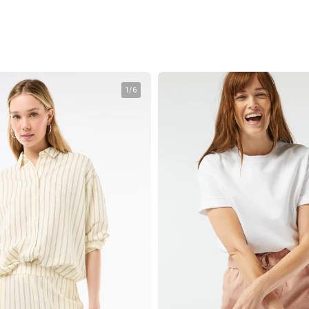
1
/
6