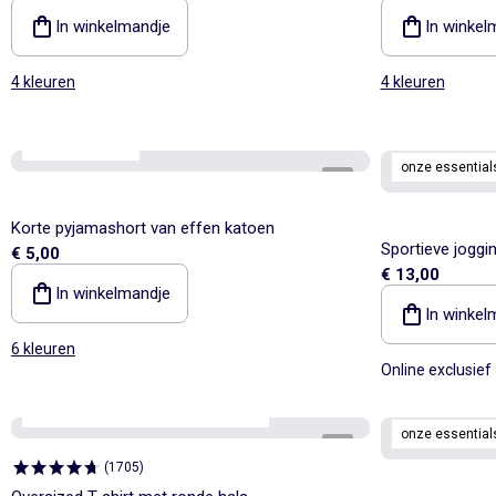
In winkelmandje
In winkel
4 kleuren
4 kleuren
onze essentials
onze essential
1
/
4
Korte pyjamashort van effen katoen
Sportieve joggi
€ 5,00
€ 13,00
In winkelmandje
In winkel
6 kleuren
Online exclusief
Personaliseerbaar
onze essentials
onze essential
1
/
4
(
1705
)