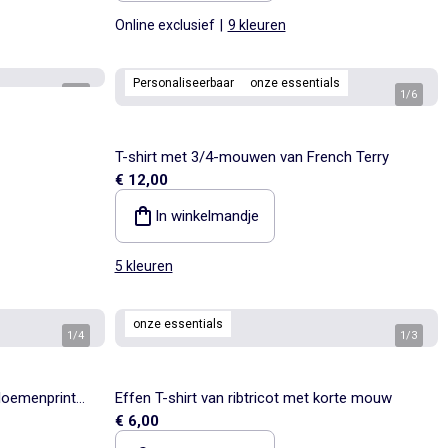
Online exclusief
|
9 kleuren
Personaliseerbaar
onze essentials
1
/
4
1
/
6
T-shirt met 3/4-mouwen van French Terry
€ 12,00
In winkelmandje
5 kleuren
onze essentials
1
/
4
1
/
3
bloemenprint
Effen T-shirt van ribtricot met korte mouw
€ 6,00