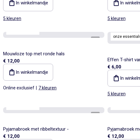
In winkelmandje
In winkel
5 kleuren
5 kleuren
onze essentials
onze essential
1
/
4
Mouwloze top met ronde hals
Effen T-shirt v
€ 12,00
€ 6,00
In winkelmandje
In winkel
Online exclusief
|
7 kleuren
5 kleuren
onze essentials
onze essential
1
/
4
Pyjamabroek met ribbeltextuur -
Pyjamabroek met
€ 12,00
€ 12,00