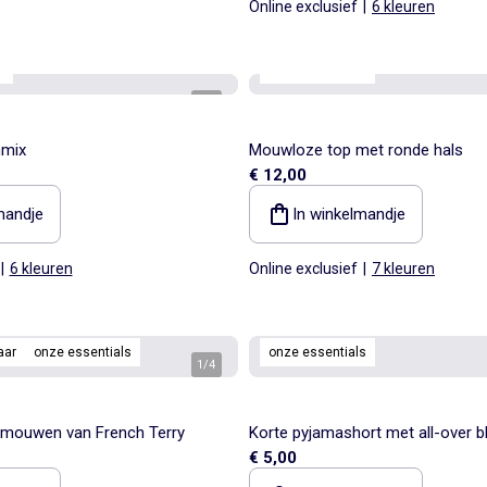
Online exclusief
|
6 kleuren
s
onze essentials
1
/
4
nmix
Mouwloze top met ronde hals
€ 12,00
mandje
In winkelmandje
|
6 kleuren
Online exclusief
|
7 kleuren
aar
onze essentials
onze essentials
1
/
4
4-mouwen van French Terry
Korte pyjamashort met all-over 
€ 5,00
van katoen