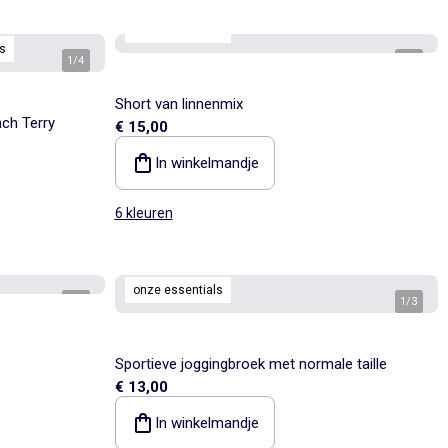
onze essentials
s
1
/
4
1
/
4
Short van linnenmix
ch Terry
€ 15,00
In winkelmandje
6 kleuren
onze essentials
1
/
4
1
/
3
Sportieve joggingbroek met normale taille
€ 13,00
In winkelmandje