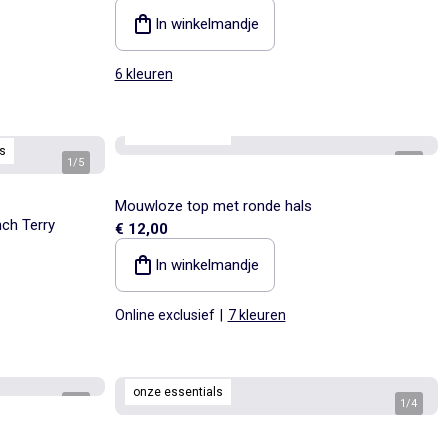
In winkelmandje
6 kleuren
onze essentials
s
1
/
5
1
/
3
Mouwloze top met ronde hals
ch Terry
€ 12,00
In winkelmandje
Online exclusief
|
7 kleuren
onze essentials
1
/
4
1
/
4