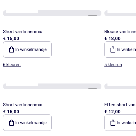
onze essentials
onze essential
1
/
4
Short van linnenmix
Blouse van linn
€ 15,00
€ 18,00
In winkelmandje
In winkel
6 kleuren
5 kleuren
onze essentials
onze essential
1
/
1
Short van linnenmix
Effen short van
€ 15,00
€ 12,00
In winkelmandje
In winkel