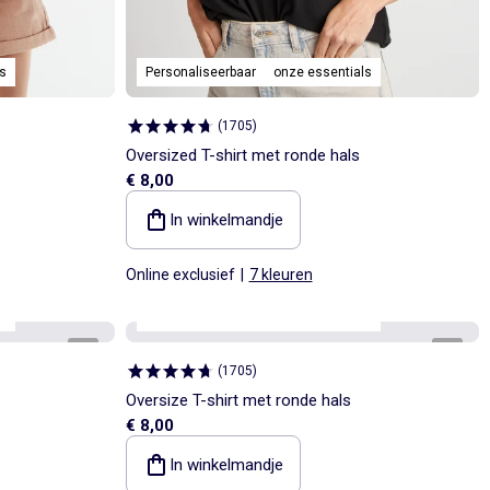
s
Personaliseerbaar
onze essentials
(
1705
)
Oversized T-shirt met ronde hals
€ 8,00
In winkelmandje
Online exclusief
|
7 kleuren
s
Personaliseerbaar
onze essentials
1
/
5
1
/
4
(
1705
)
Oversize T-shirt met ronde hals
€ 8,00
In winkelmandje