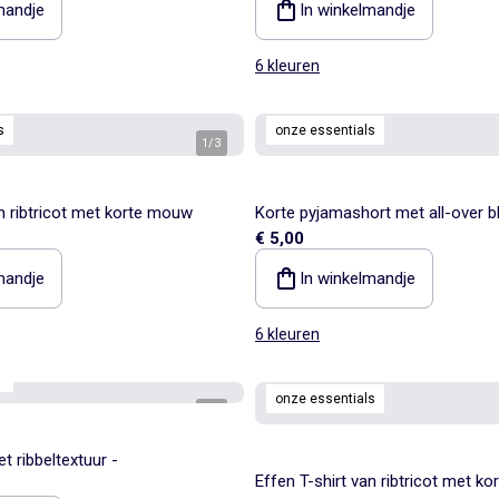
mandje
In winkelmandje
6 kleuren
s
onze essentials
1
/
3
an ribtricot met korte mouw
Korte pyjamashort met all-over 
€ 5,00
van katoen
mandje
In winkelmandje
6 kleuren
s
onze essentials
1
/
4
 ribbeltextuur -
Effen T-shirt van ribtricot met k