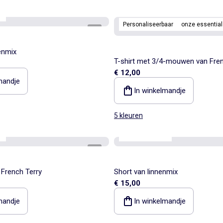
s
Personaliseerbaar
onze essential
1
/
6
enmix
T-shirt met 3/4-mouwen van Fren
€ 12,00
mandje
In winkelmandje
5 kleuren
s
onze essentials
1
/
5
 French Terry
Short van linnenmix
€ 15,00
mandje
In winkelmandje