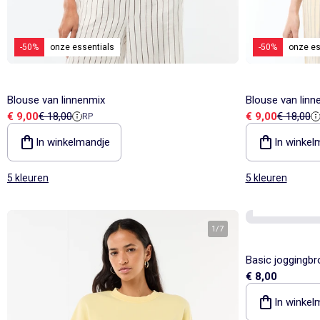
-50%
onze essentials
-50%
onze es
Blouse van linnenmix
Blouse van linn
Verkoopprijs
Referentieprijs
Verkoopprijs
Referenti
€ 9,00
€ 18,00
€ 9,00
€ 18,00
RP
In winkelmandje
In winkel
5 kleuren
5 kleuren
onze essential
1
/
7
Basic joggingbr
€ 8,00
In winkel