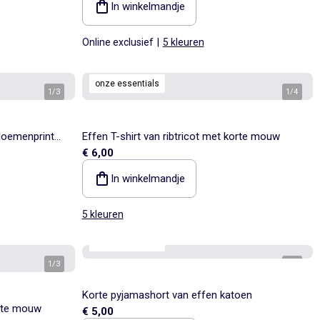
In winkelmandje
Online exclusief
|
5 kleuren
onze essentials
1
/
3
1
/
4
bloemenprint
Effen T-shirt van ribtricot met korte mouw
€ 6,00
In winkelmandje
5 kleuren
onze essentials
1
/
3
1
/
3
Korte pyjamashort van effen katoen
orte mouw
€ 5,00