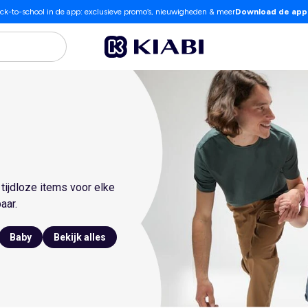
ck-to-school in de app: exclusieve promo’s, nieuwigheden & meer
Download de app
tijdloze items voor elke
aar.
Baby
Bekijk alles