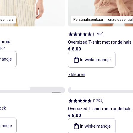
sentials
Personaliseerbaar
onze essential
(
1705
)
enmix
Oversized T-shirt met ronde hals
eprijs
RP
€ 8,00
mandje
In winkelmandje
7 kleuren
s
Best sellers*
Personaliseerbaar
onze essential
1
/
6
(
1705
)
oek
Oversized T-shirt met ronde hals
€ 8,00
mandje
In winkelmandje