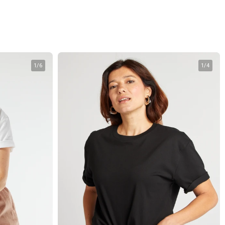
1
/
6
1
/
4