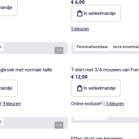
€ 6,00
mandje
In winkelmandje
5 kleuren
s
Personaliseerbaar
onze essential
1
/
4
ngbroek met normale taille
T-shirt met 3/4-mouwen van Fren
€ 12,00
mandje
In winkelmandje
|
9 kleuren
Online exclusief
|
5 kleuren
onze essentials
s
1
/
4
Effen short van linnenmix