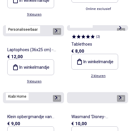
In winkelmandje
Online exclusief
9 kleuren
Kiabi Home
Kiabi Home
Personaliseerbaar
1
/
2
1
/
3
(
2
)
Tablethoes
Laptophoes (36x25 cm) -
€ 8,00
€ 12,00
Kiabi Home
In winkelmandje
In winkelmandje
2 kleuren
9 kleuren
Kiabi Home
1
/
3
1
/
2
Klein opbergmandje van
Wasmand 'Disney-
€ 9,00
€ 10,00
textiel
prinsessen'