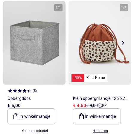
1
/
1
1
/
7
-50%
Kiabi Home
(
5
)
Opbergdoos
Klein opbergmandje 12 x 22
Verkoopprijs
Referentieprijs
€ 5,00
€ 4,50
€ 9,00
RP
cm - Kiabi Home
In winkelmandje
In winkelmandje
Online exclusief
4 kleuren