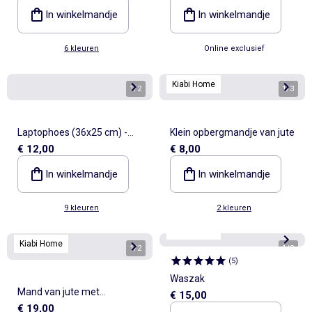
In winkelmandje
In winkelmandje
6 kleuren
Online exclusief
Kiabi Home
1
/
2
1
/
3
Laptophoes (36x25 cm) -
Klein opbergmandje van jute
€ 12,00
€ 8,00
Kiabi Home
In winkelmandje
In winkelmandje
9 kleuren
2 kleuren
Kiabi Home
Kiabi Home
1
/
2
1
/
3
(
5
)
Waszak
Mand van jute met
€ 15,00
€ 19,00
draaghengsels