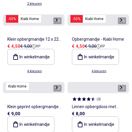
2 kleuren
-50%
Kiabi Home
-50%
Kiabi Home
1
/
6
1
/
5
Klein opbergmandje 12 x 22
Opbergmandje - Kiabi Home
Verkoopprijs
Referentieprijs
Verkoopprijs
Referentieprijs
€ 4,50
€ 9,00
€ 4,50
€ 9,00
RP
RP
cm - Kiabi Home
In winkelmandje
In winkelmandje
4 kleuren
4 kleuren
Kiabi Home
1
/
2
1
/
2
(
2
)
Klein geprint opbergmandje -
Linnen opbergdoos met
€ 9,00
€ 8,00
Kiabi Home
venstertje
In winkelmandje
In winkelmandje