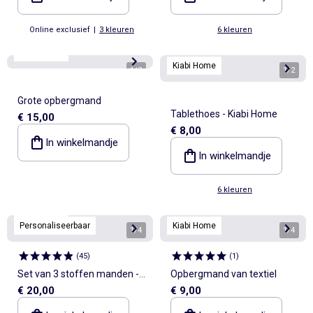
Online exclusief
|
3 kleuren
6 kleuren
Kiabi Home
Kiabi Home
1
/
2
1
/
2
Grote opbergmand
Tablethoes - Kiabi Home
€ 15,00
€ 8,00
In winkelmandje
In winkelmandje
6 kleuren
Kiabi Home
Personaliseerbaar
Kiabi Home
1
/
4
1
/
4
(
45
)
(
1
)
Set van 3 stoffen manden -
Opbergmand van textiel
€ 20,00
€ 9,00
Kiabi Home