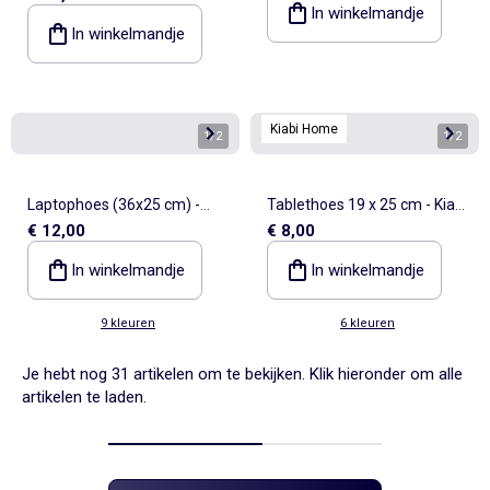
In winkelmandje
In winkelmandje
Kiabi Home
1
/
2
1
/
2
Laptophoes (36x25 cm) -
Tablethoes 19 x 25 cm - Kiabi
€ 12,00
€ 8,00
Kiabi Home
Home
In winkelmandje
In winkelmandje
9 kleuren
6 kleuren
Je hebt nog 31 artikelen om te bekijken. Klik hieronder om alle
artikelen te laden.