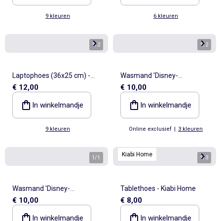
9 kleuren
6 kleuren
1
/
2
1
/
2
Laptophoes (36x25 cm) -
Wasmand 'Disney-
€ 12,00
€ 10,00
Kiabi Home
prinsessen'
In winkelmandje
In winkelmandje
9 kleuren
Online exclusief
|
3 kleuren
Kiabi Home
1
/
1
1
/
3
Wasmand 'Disney-
Tablethoes - Kiabi Home
€ 10,00
€ 8,00
prinsessen'
In winkelmandje
In winkelmandje