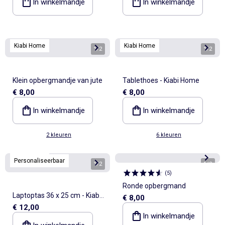
In winkelmandje
In winkelmandje
Kiabi Home
Kiabi Home
1
/
2
1
/
2
Klein opbergmandje van jute
Tablethoes - Kiabi Home
€ 8,00
€ 8,00
In winkelmandje
In winkelmandje
2 kleuren
6 kleuren
Kiabi Home
Personaliseerbaar
1
/
2
1
/
2
(
5
)
Ronde opbergmand
Laptoptas 36 x 25 cm - Kiabi
€ 8,00
€ 12,00
Home
In winkelmandje