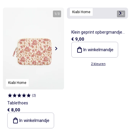
Kiabi Home
1
/
3
1
/
2
Klein geprint opbergmandje -
€ 9,00
Kiabi Home
In winkelmandje
2 kleuren
Kiabi Home
(
2
)
Tablethoes
€ 8,00
In winkelmandje