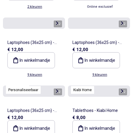
2 kleuren
Online exclusief
1
/
2
1
/
2
Laptophoes (36x25 cm) -
Laptophoes (36x25 cm) -
€ 12,00
€ 12,00
Kiabi Home
Kiabi Home
In winkelmandje
In winkelmandje
9 kleuren
9 kleuren
Kiabi Home
Personaliseerbaar
Kiabi Home
1
/
2
1
/
2
Laptophoes (36x25 cm) -
Tablethoes - Kiabi Home
€ 12,00
€ 8,00
Kiabi Home
In winkelmandje
In winkelmandje