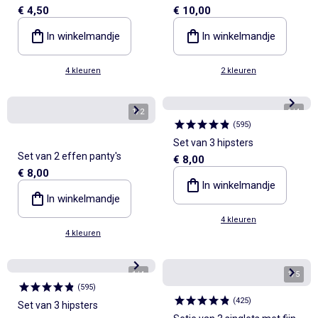
€ 4,50
€ 10,00
1 glanzende
In winkelmandje
In winkelmandje
4 kleuren
2 kleuren
1
/
2
1
/
4
(
595
)
Set van 3 hipsters
Set van 2 effen panty's
€ 8,00
€ 8,00
In winkelmandje
In winkelmandje
4 kleuren
4 kleuren
1
/
4
1
/
5
(
595
)
(
425
)
Set van 3 hipsters