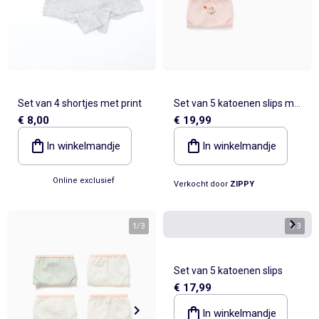
Set van 4 shortjes met print
Set van 5 katoenen slips met
€ 8,00
€ 19,99
Jessie en bullseye prints
In winkelmandje
In winkelmandje
Online exclusief
Verkocht door
ZIPPY
1
/
3
1
/
3
Set van 5 katoenen slips
€ 17,99
In winkelmandje