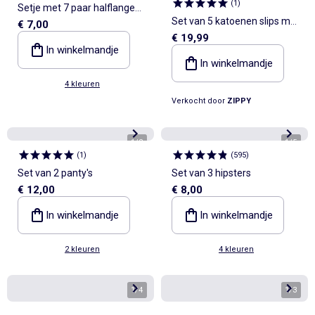
(
1
)
Setje met 7 paar halflange
Set van 5 katoenen slips met
€ 7,00
sokken
€ 19,99
de kleine zeemeermin
In winkelmandje
In winkelmandje
4 kleuren
Verkocht door
ZIPPY
1
/
2
1
/
5
(
1
)
(
595
)
Set van 2 panty's
Set van 3 hipsters
€ 12,00
€ 8,00
In winkelmandje
In winkelmandje
2 kleuren
4 kleuren
1
/
4
1
/
3