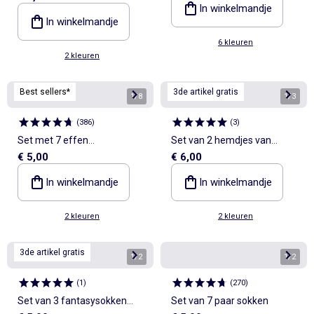
In winkelmandje
In winkelmandje
6 kleuren
2 kleuren
Best sellers*
3de artikel gratis
1
/
8
1
/
3
(
386
)
(
3
)
Set met 7 effen
Set van 2 hemdjes van
€ 5,00
€ 6,00
onderbroekjes
pointelle breisel
In winkelmandje
In winkelmandje
2 kleuren
2 kleuren
3de artikel gratis
1
/
2
1
/
2
(
1
)
(
270
)
Set van 3 fantasysokken
Set van 7 paar sokken