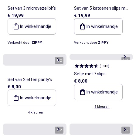
Set van 3 microvezel bh's
Set van 5 katoenen slips met
€ 19,99
€ 19,99
Stitch prints
In winkelmandje
In winkelmandje
Verkocht door
ZIPPY
Verkocht door
ZIPPY
1
/
2
1
/
8
(
1315
)
Setje met 7 slips
Set van 2 effen panty's
€ 8,00
€ 8,00
In winkelmandje
In winkelmandje
6 kleuren
4 kleuren
1
/
2
1
/
2