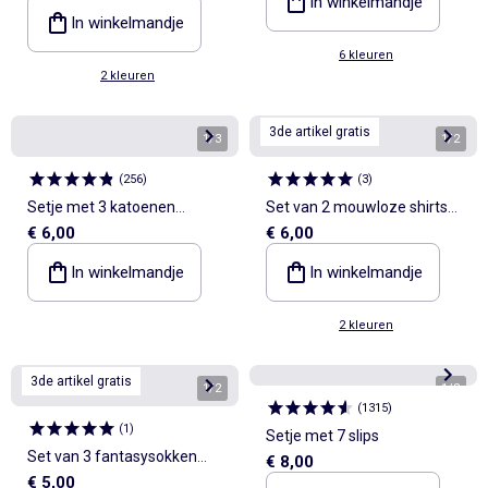
In winkelmandje
In winkelmandje
6 kleuren
2 kleuren
3de artikel gratis
1
/
3
1
/
2
(
256
)
(
3
)
Setje met 3 katoenen
Set van 2 mouwloze shirts
€ 6,00
€ 6,00
singlets
van pointelletricot
In winkelmandje
In winkelmandje
2 kleuren
3de artikel gratis
1
/
2
1
/
8
(
1315
)
(
1
)
Setje met 7 slips
Set van 3 fantasysokken
€ 8,00
€ 5,00
met hartjesprint