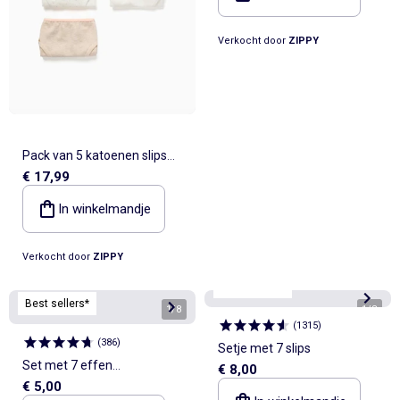
Verkocht door
ZIPPY
Pack van 5 katoenen slips
€ 17,99
met bloemen/stippen
In winkelmandje
Verkocht door
ZIPPY
Best sellers*
Best sellers*
1
/
8
1
/
8
(
1315
)
(
386
)
Setje met 7 slips
Set met 7 effen
€ 8,00
€ 5,00
onderbroekjes