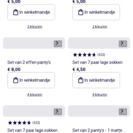
€ 5,00
€ 5,00
met hartjesprint
In winkelmandje
In winkelmandje
2 kleuren
2 kleuren
1
/
2
1
/
2
(
422
)
Set van 2 effen panty's
Set van 7 paar lage sokken
€ 8,00
€ 4,50
In winkelmandje
In winkelmandje
4 kleuren
4 kleuren
1
/
2
1
/
2
(
422
)
Set van 7 paar lage sokken
Set van 2 panty's - 1 matte +