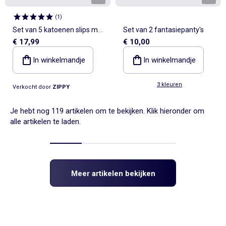
(
1
)
Set van 5 katoenen slips met
Set van 2 fantasiepanty's
€ 17,99
€ 10,00
sterrenmotief
In winkelmandje
In winkelmandje
3 kleuren
Verkocht door
ZIPPY
Je hebt nog 119 artikelen om te bekijken. Klik hieronder om
alle artikelen te laden.
Meer artikelen bekijken