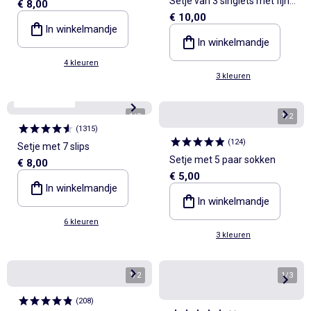
Setje van 3 singlets met fijn
€ 8,00
€ 10,00
ajourmotiefje
In winkelmandje
In winkelmandje
4 kleuren
3 kleuren
Best sellers*
1
/
8
1
/
2
(
1315
)
(
124
)
Setje met 7 slips
Setje met 5 paar sokken
€ 8,00
€ 5,00
In winkelmandje
In winkelmandje
6 kleuren
3 kleuren
1
/
2
1
/
3
(
208
)