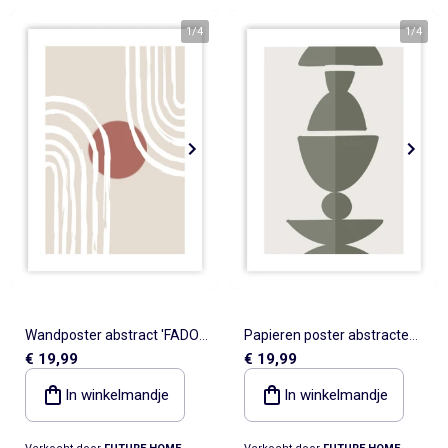
1
/
4
1
/
4
Wandposter abstract 'FADO'
Papieren poster abstracte
€ 19,99
€ 19,99
papier 50 x 70 cm beige –
print 'LUNE PANEL' zonder
Future Home
lijst 50 x 70 cm groen –
In winkelmandje
In winkelmandje
Future Home