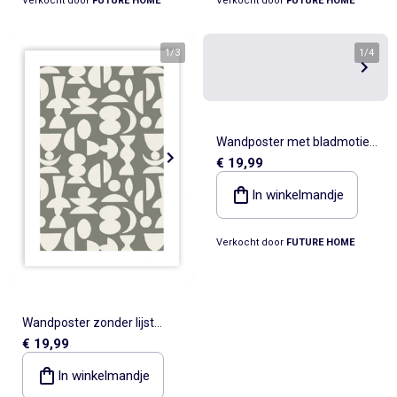
Verkocht door
FUTURE HOME
Verkocht door
FUTURE HOME
1
/
3
1
/
4
Wandposter met bladmotief
€ 19,99
NAIS 50 x 70 cm – briljante
afwerking Future Home
In winkelmandje
Verkocht door
FUTURE HOME
Wandposter zonder lijst
€ 19,99
LUNE DARK geprint
geometrisch 50 x 70 cm
In winkelmandje
Future Home