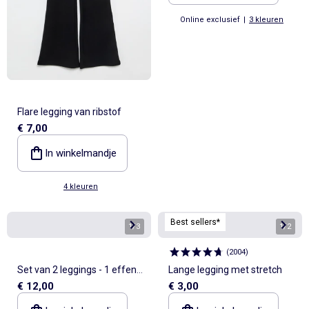
Online exclusief
|
3 kleuren
Flare legging van ribstof
€ 7,00
In winkelmandje
4 kleuren
Best sellers*
1
/
3
1
/
2
(
2004
)
Set van 2 leggings - 1 effen +
Lange legging met stretch
€ 12,00
€ 3,00
1 met print