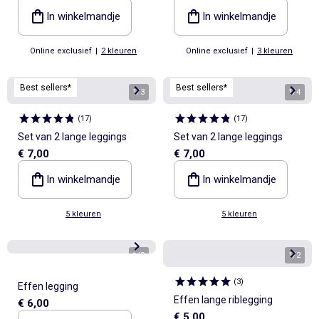
In winkelmandje
In winkelmandje
Online exclusief
|
2 kleuren
Online exclusief
|
3 kleuren
Best sellers*
Best sellers*
1
/
3
1
/
4
(
17
)
(
17
)
Set van 2 lange leggings
Set van 2 lange leggings
€ 7,00
€ 7,00
In winkelmandje
In winkelmandje
5 kleuren
5 kleuren
1
/
2
1
/
2
(
3
)
Effen legging
Effen lange riblegging
€ 6,00
€ 5,00