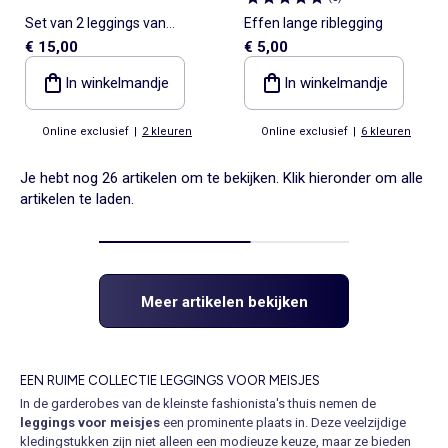
Set van 2 leggings van
Effen lange riblegging
€ 15,00
€ 5,00
ribfluweel
In winkelmandje
In winkelmandje
Online exclusief
|
2 kleuren
Online exclusief
|
6 kleuren
Je hebt nog 26 artikelen om te bekijken. Klik hieronder om alle
artikelen te laden.
Meer artikelen bekijken
EEN RUIME COLLECTIE LEGGINGS VOOR MEISJES
In de garderobes van de kleinste fashionista's thuis nemen de
leggings voor meisjes
een prominente plaats in. Deze veelzijdige
kledingstukken zijn niet alleen een modieuze keuze, maar ze bieden