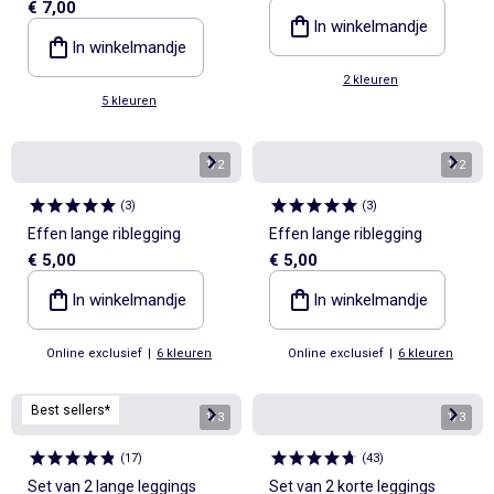
€ 7,00
In winkelmandje
In winkelmandje
2 kleuren
5 kleuren
1
/
2
1
/
2
(
3
)
(
3
)
Effen lange riblegging
Effen lange riblegging
€ 5,00
€ 5,00
In winkelmandje
In winkelmandje
Online exclusief
|
6 kleuren
Online exclusief
|
6 kleuren
Best sellers*
1
/
3
1
/
3
(
17
)
(
43
)
Set van 2 lange leggings
Set van 2 korte leggings