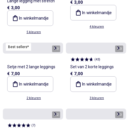
Lange legging met stretch
€ 3,00
€ 3,00
In winkelmandje
In winkelmandje
4 kleuren
5 kleuren
Best sellers*
1
/
3
1
/
3
(
43
)
Setje met 2 lange leggings
Set van 2 korte leggings
€ 7,00
€ 7,00
In winkelmandje
In winkelmandje
2 kleuren
3 kleuren
1
/
2
1
/
3
(
7
)