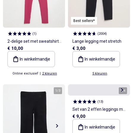
Best sellers*
(
1
)
(
2004
)
2-delige set met sweatshirt
Lange legging met stretch
€ 10,00
€ 3,00
en legging
In winkelmandje
In winkelmandje
Online exclusief
|
2 kleuren
5 kleuren
1
/
3
1
/
4
(
13
)
Set van 2 effen leggings met
€ 9,00
flarevorm
In winkelmandje