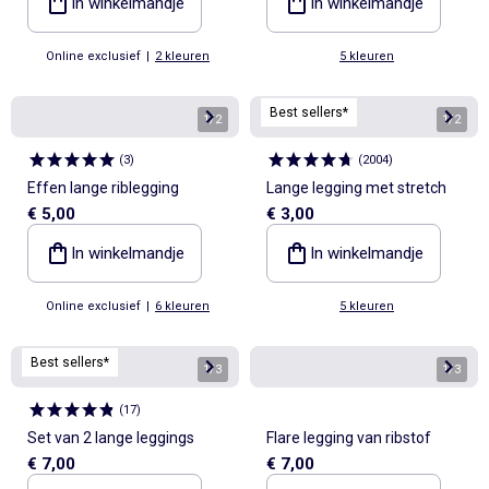
In winkelmandje
In winkelmandje
Online exclusief
|
2 kleuren
5 kleuren
Best sellers*
1
/
2
1
/
2
(
3
)
(
2004
)
Effen lange riblegging
Lange legging met stretch
€ 5,00
€ 3,00
In winkelmandje
In winkelmandje
Online exclusief
|
6 kleuren
5 kleuren
Best sellers*
1
/
3
1
/
3
(
17
)
Set van 2 lange leggings
Flare legging van ribstof
€ 7,00
€ 7,00