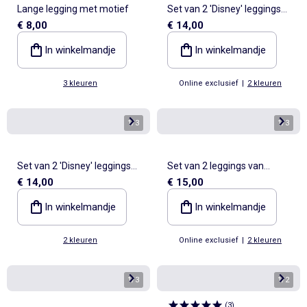
Lange legging met motief
Set van 2 'Disney' leggings
€ 8,00
€ 14,00
van jersey
In winkelmandje
In winkelmandje
3 kleuren
Online exclusief
|
2 kleuren
1
/
3
1
/
3
Set van 2 'Disney' leggings
Set van 2 leggings van
€ 14,00
€ 15,00
van jerseytricot
ribfluweel
In winkelmandje
In winkelmandje
2 kleuren
Online exclusief
|
2 kleuren
1
/
3
1
/
2
(
3
)