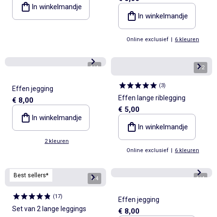
In winkelmandje
In winkelmandje
Online exclusief
|
6 kleuren
1
/
4
1
/
2
(
3
)
Effen jegging
Effen lange riblegging
€ 8,00
€ 5,00
In winkelmandje
In winkelmandje
2 kleuren
Online exclusief
|
6 kleuren
Best sellers*
1
/
4
1
/
4
(
17
)
Effen jegging
Set van 2 lange leggings
€ 8,00