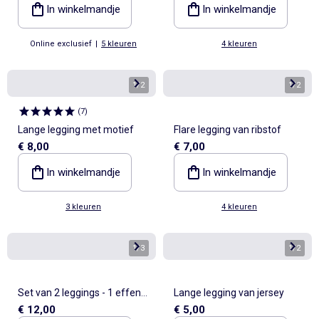
In winkelmandje
In winkelmandje
Online exclusief
|
5 kleuren
4 kleuren
1
/
2
1
/
2
(
7
)
Lange legging met motief
Flare legging van ribstof
€ 8,00
€ 7,00
In winkelmandje
In winkelmandje
3 kleuren
4 kleuren
1
/
3
1
/
2
Set van 2 leggings - 1 effen +
Lange legging van jersey
€ 12,00
€ 5,00
1 met print