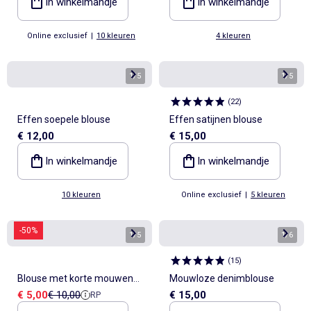
In winkelmandje
In winkelmandje
Online exclusief
|
10 kleuren
4 kleuren
1
/
5
1
/
5
(
22
)
Effen soepele blouse
Effen satijnen blouse
€ 12,00
€ 15,00
In winkelmandje
In winkelmandje
10 kleuren
Online exclusief
|
5 kleuren
-50%
1
/
5
1
/
6
(
15
)
Blouse met korte mouwen
Mouwloze denimblouse
Verkoopprijs
Referentieprijs
€ 5,00
€ 10,00
€ 15,00
RP
en V-hals