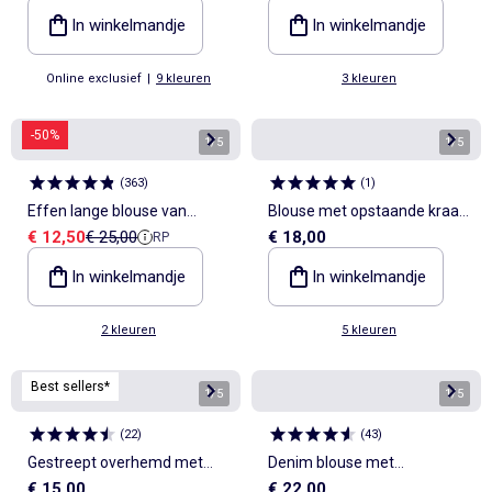
In winkelmandje
In winkelmandje
Online exclusief
|
9 kleuren
3 kleuren
-50%
1
/
5
1
/
5
(
363
)
(
1
)
Effen lange blouse van
Blouse met opstaande kraag
Verkoopprijs
Referentieprijs
€ 12,50
€ 25,00
€ 18,00
RP
linnen
en ruches
In winkelmandje
In winkelmandje
2 kleuren
5 kleuren
Best sellers*
1
/
5
1
/
5
(
22
)
(
43
)
Gestreept overhemd met
Denim blouse met
€ 15,00
€ 22,00
lange mouwen
volantkraag