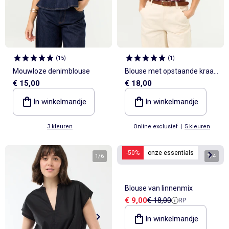
(
15
)
(
1
)
Mouwloze denimblouse
Blouse met opstaande kraag
€ 15,00
€ 18,00
en ruches
In winkelmandje
In winkelmandje
3 kleuren
Online exclusief
|
5 kleuren
-50%
onze essentials
1
/
6
1
/
4
Blouse van linnenmix
Verkoopprijs
Referentieprijs
€ 9,00
€ 18,00
RP
In winkelmandje