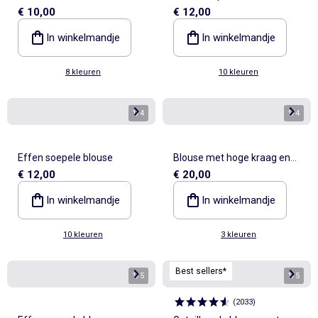
€ 10,00
€ 12,00
Italiaanse kraag
In winkelmandje
In winkelmandje
8 kleuren
10 kleuren
1
/
4
1
/
4
Effen soepele blouse
Blouse met hoge kraag en
€ 12,00
€ 20,00
schouderstukken
In winkelmandje
In winkelmandje
10 kleuren
3 kleuren
Best sellers*
1
/
5
1
/
5
(
2033
)