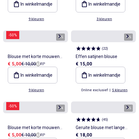
In winkelmandje
In winkelmandje
9 kleuren
3 kleuren
-50%
1
/
5
1
/
5
(
22
)
Blouse met korte mouwen
Effen satijnen blouse
Verkoopprijs
Referentieprijs
€ 5,00
€ 10,00
€ 15,00
RP
en V-hals
In winkelmandje
In winkelmandje
9 kleuren
Online exclusief
|
5 kleuren
-50%
1
/
4
1
/
5
(
45
)
Blouse met korte mouwen
Geruite blouse met lange
Verkoopprijs
Referentieprijs
€ 5,00
€ 10,00
€ 18,00
RP
en V-hals
mouwen