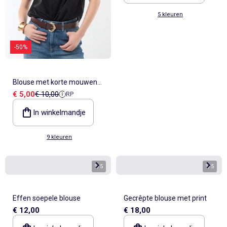
5 kleuren
-50%
Blouse met korte mouwen
Verkoopprijs
Referentieprijs
€ 5,00
€ 10,00
RP
en V-hals
In winkelmandje
9 kleuren
1
/
5
1
/
5
Effen soepele blouse
Gecrêpte blouse met print
€ 12,00
€ 18,00