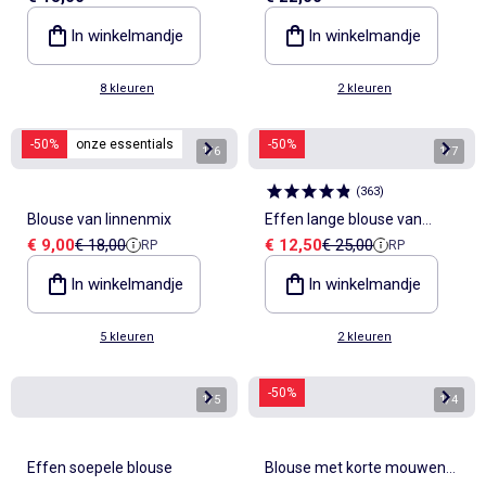
In winkelmandje
In winkelmandje
8 kleuren
2 kleuren
-50%
onze essentials
-50%
1
/
6
1
/
7
(
363
)
Blouse van linnenmix
Effen lange blouse van
Verkoopprijs
Referentieprijs
Verkoopprijs
Referentieprijs
€ 9,00
€ 18,00
€ 12,50
€ 25,00
RP
RP
linnen
In winkelmandje
In winkelmandje
5 kleuren
2 kleuren
-50%
1
/
5
1
/
4
Effen soepele blouse
Blouse met korte mouwen