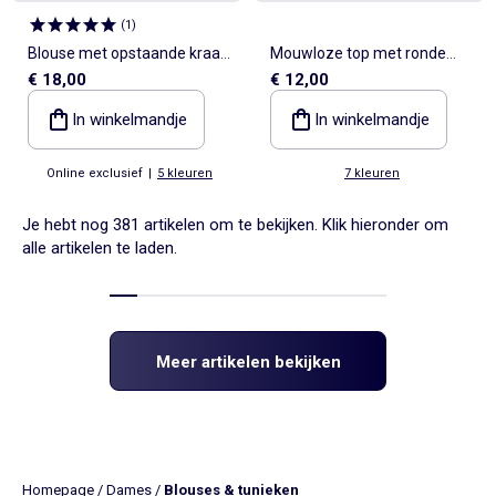
(
1
)
Blouse met opstaande kraag
Mouwloze top met ronde
€ 18,00
€ 12,00
en ruches
hals
In winkelmandje
In winkelmandje
Online exclusief
|
5 kleuren
7 kleuren
Je hebt nog 381 artikelen om te bekijken. Klik hieronder om
alle artikelen te laden.
Meer artikelen bekijken
Homepage
/
Dames
/
Blouses & tunieken