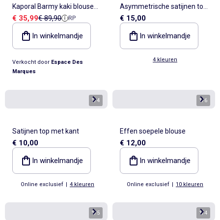
Kaporal Barmy kaki blouse
Asymmetrische satijnen top
Verkoopprijs
Referentieprijs
€ 35,99
€ 89,90
€ 15,00
RP
voor dames
met kant
In winkelmandje
In winkelmandje
4 kleuren
Verkocht door
Espace Des
Marques
1
/
4
1
/
6
Satijnen top met kant
Effen soepele blouse
€ 10,00
€ 12,00
In winkelmandje
In winkelmandje
Online exclusief
|
4 kleuren
Online exclusief
|
10 kleuren
1
/
5
1
/
4