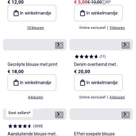
Verkoopprijs
Referentieprijs
€ 12,00
€ 5,00
€ 10,00
RP
en V-hals
In winkelmandje
In winkelmandje
10 kleuren
Online exclusief
|
9 kleuren
1
/
5
1
/
7
(
11
)
Gecrêpte blouse met print
Denim overhemd met
€ 18,00
€ 20,00
lavallièrekraag
In winkelmandje
In winkelmandje
4 kleuren
Online exclusief
|
4 kleuren
Personaliseerbaar
Best sellers*
1
/
5
1
/
5
(
2033
)
Aansluitende blouse met
Effen soepele blouse