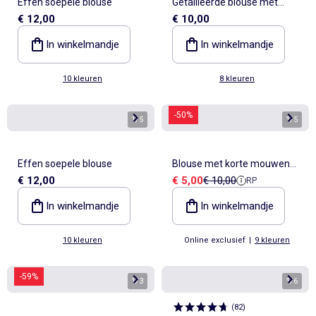
Effen soepele blouse
Getailleerde blouse met
€ 12,00
€ 10,00
Italiaanse kraag
In winkelmandje
In winkelmandje
10 kleuren
8 kleuren
-50%
1
/
5
1
/
5
Effen soepele blouse
Blouse met korte mouwen
Verkoopprijs
Referentieprijs
€ 12,00
€ 5,00
€ 10,00
RP
en V-hals
In winkelmandje
In winkelmandje
10 kleuren
Online exclusief
|
9 kleuren
-59%
1
/
3
1
/
6
(
82
)