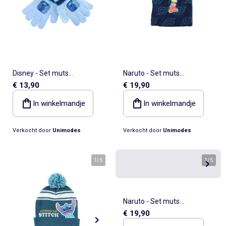
Disney - Set muts
Naruto - Set muts
€ 13,90
€ 19,90
handschoenen jongen met
handschoenen sjaal jongen
patroon
In winkelmandje
In winkelmandje
Verkocht door
Unimodes
Verkocht door
Unimodes
1
/
5
1
/
5
Naruto - Set muts
€ 19,90
handschoenen sjaal kind