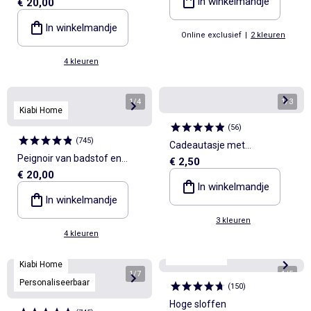
In winkelmandje
€ 20,00
katoengaas - Kiabi Home
In winkelmandje
Online exclusief
|
2 kleuren
4 kleuren
1
/
4
1
/
3
Kiabi Home
(
56
)
(
745
)
Cadeautasje met
Peignoir van badstof en
€ 2,50
hartjesprint
€ 20,00
zachte hydrofielkatoen -
In winkelmandje
Kiabi Home
In winkelmandje
3 kleuren
4 kleuren
Best sellers*
Kiabi Home
1
/
7
1
/
5
Personaliseerbaar
(
150
)
Hoge sloffen