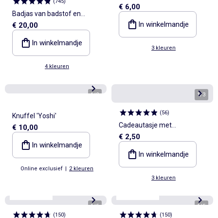
(
745
)
€ 6,00
Badjas van badstof en
In winkelmandje
€ 20,00
katoengaas - Kiabi Home
In winkelmandje
3 kleuren
4 kleuren
1
/
2
1
/
3
(
56
)
Knuffel 'Yoshi'
Cadeautasje met
€ 10,00
€ 2,50
hartjesprint
In winkelmandje
In winkelmandje
Online exclusief
|
2 kleuren
3 kleuren
Best sellers*
Best sellers*
1
/
5
1
/
5
(
150
)
(
150
)