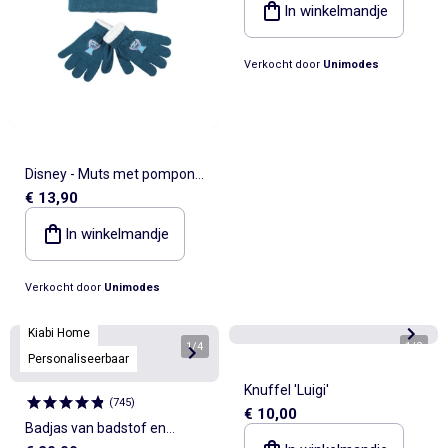
In winkelmandje
Verkocht door
Unimodes
Disney - Muts met pompon
€ 13,90
en handschoenen met
personages
In winkelmandje
Verkocht door
Unimodes
Kiabi Home
1
/
4
1
/
2
Personaliseerbaar
Knuffel 'Luigi'
(
745
)
€ 10,00
Badjas van badstof en