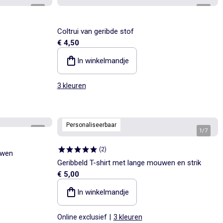
1
/
6
1
/
3
Coltrui van geribde stof
€ 4,50
In winkelmandje
3 kleuren
Personaliseerbaar
1
/
5
1
/
7
(
2
)
uwen
Geribbeld T-shirt met lange mouwen en strik
€ 5,00
In winkelmandje
Online exclusief
|
3 kleuren