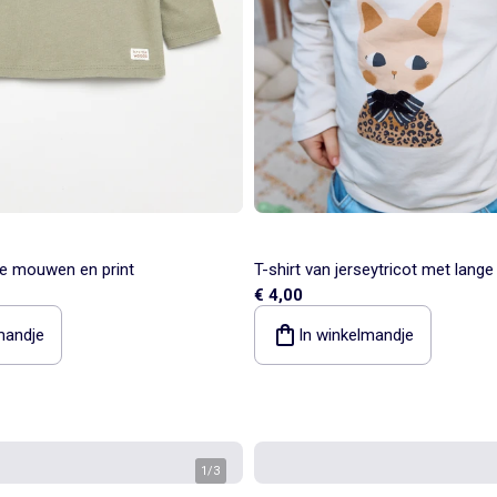
ge mouwen en print
T-shirt van jerseytricot met lan
€ 4,00
mandje
In winkelmandje
1
/
3