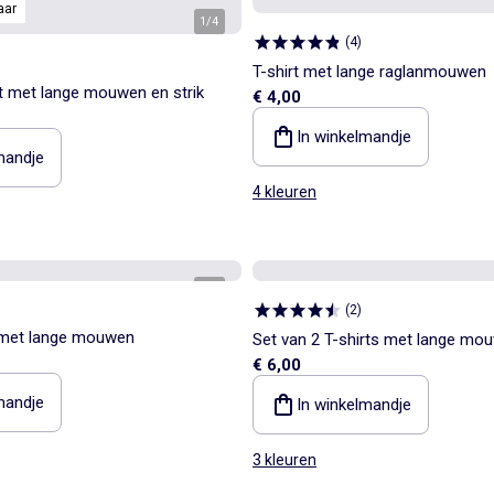
aar
1
/
4
(
4
)
T-shirt met lange raglanmouwen
rt met lange mouwen en strik
€ 4,00
In winkelmandje
mandje
4 kleuren
1
/
3
(
2
)
t met lange mouwen
Set van 2 T-shirts met lange mo
€ 6,00
mandje
In winkelmandje
3 kleuren