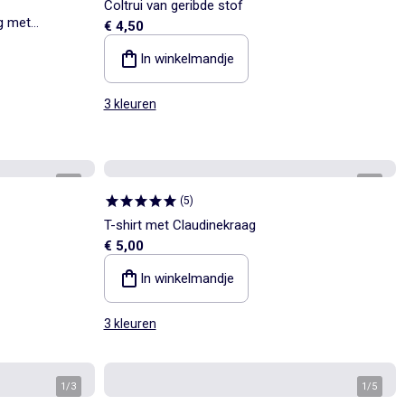
Coltrui van geribde stof
g met
€ 4,50
In winkelmandje
3 kleuren
1
/
2
1
/
3
(
5
)
T-shirt met Claudinekraag
€ 5,00
In winkelmandje
3 kleuren
1
/
3
1
/
5