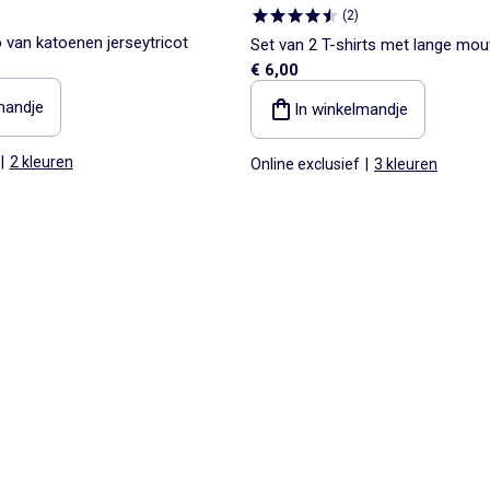
(
2
)
 van katoenen jerseytricot
Set van 2 T-shirts met lange mo
€ 6,00
katoenen jerseytricot
mandje
In winkelmandje
|
2 kleuren
Online exclusief
|
3 kleuren