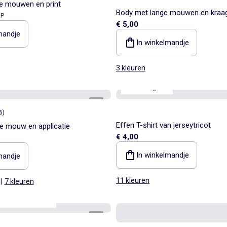
te mouwen en print
Body met lange mouwen en kraa
eprijs
P
€ 5,00
knoopsluiting
mandje
In winkelmandje
3 kleuren
3e artikel gratis
1
/
3
6
)
Effen T-shirt van jerseytricot
ge mouw en applicatie
€ 4,00
In winkelmandje
mandje
11 kleuren
|
7 kleuren
aar
Best sellers*
1
/
2