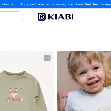
ck-to-school in de app: exclusieve promo’s, nieuwigheden & meer
Download de app
1
/
2