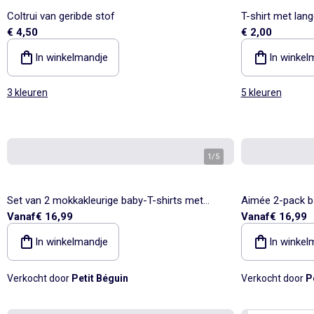
Coltrui van geribde stof
T-shirt met lan
€ 4,50
€ 2,00
In winkelmandje
In winkel
3 kleuren
5 kleuren
1
/
5
Set van 2 mokkakleurige baby-T-shirts met
Aimée 2-pack b
Vanaf
€ 16,99
Vanaf
€ 16,99
lange mouwen
In winkelmandje
In winkel
Verkocht door
Petit Béguin
Verkocht door
P