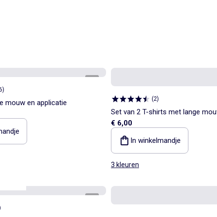
1
/
2
6
)
(
2
)
ge mouw en applicatie
Set van 2 T-shirts met lange mo
€ 6,00
katoenen jerseytricot
mandje
In winkelmandje
3 kleuren
sentials
1
/
3
)