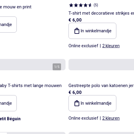
(
5
)
ge mouw en print
T-shirt met decoratieve strikjes e
€ 6,00
mouwen
mandje
In winkelmandje
Online exclusief
|
2 kleuren
1
/
5
aby T-shirts met lange mouwen
Gestreepte polo van katoenen jer
€ 6,00
mandje
In winkelmandje
Online exclusief
|
2 kleuren
etit Béguin