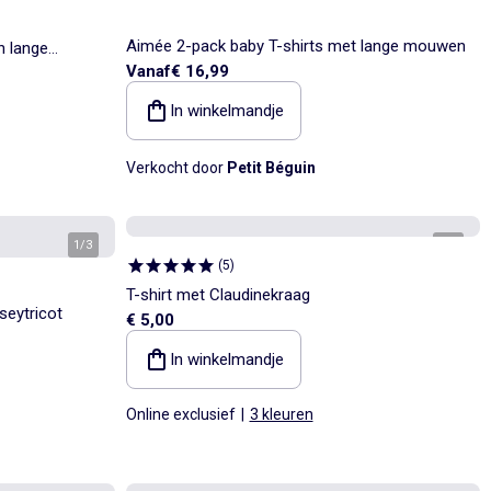
Aimée 2-pack baby T-shirts met lange mouwen
n lange
Vanaf
€ 16,99
In winkelmandje
Verkocht door
Petit Béguin
1
/
3
1
/
3
(
5
)
T-shirt met Claudinekraag
seytricot
€ 5,00
In winkelmandje
Online exclusief
|
3 kleuren