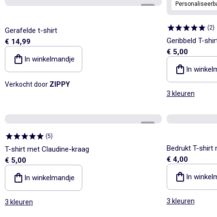
Personaliseerb
1
/
4
(
2
)
Gerafelde t-shirt
Geribbeld T-shi
€ 14,99
€ 5,00
In winkelmandje
In winkel
Verkocht door
ZIPPY
3 kleuren
1
/
3
(
5
)
Bedrukt T-shir
T-shirt met Claudine-kraag
€ 4,00
€ 5,00
In winkel
In winkelmandje
3 kleuren
3 kleuren