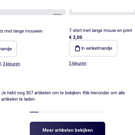
Personaliseerbaar
Best sellers*
1
/
3
T-shirt met lange mouw en print
irts met lange mouwen
€ 2,00
In winkelmandje
mandje
5 kleuren
|
3 kleuren
Je hebt nog 307 artikelen om te bekijken. Klik hieronder om alle
artikelen te laden.
Meer artikelen bekijken