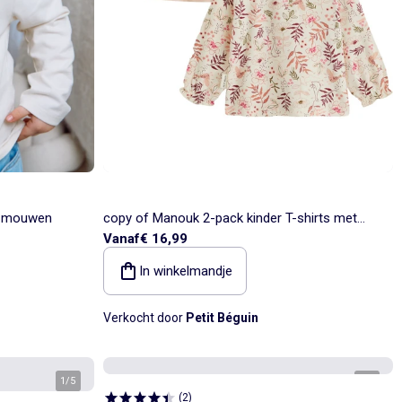
ge mouwen
copy of Manouk 2-pack kinder T-shirts met
Vanaf
€ 16,99
lange mouwen
In winkelmandje
Verkocht door
Petit Béguin
1
/
5
1
/
6
(
2
)