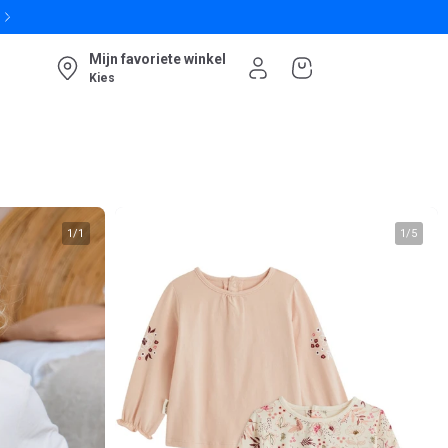
Mijn favoriete winkel
Kies
1
/
1
1
/
5