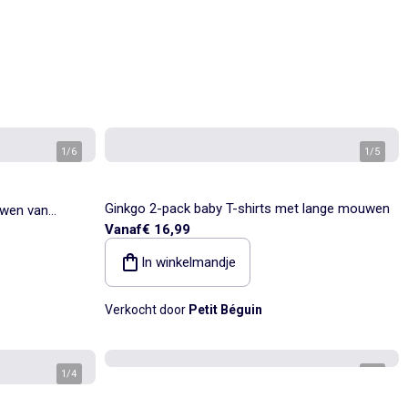
1
/
6
1
/
5
Ginkgo 2-pack baby T-shirts met lange mouwen
uwen van
Vanaf
€ 16,99
In winkelmandje
Verkocht door
Petit Béguin
1
/
4
1
/
3