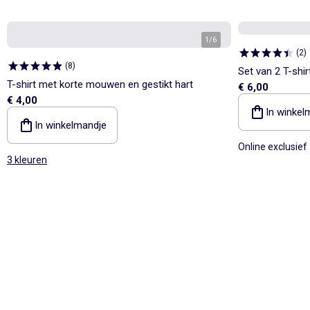
1
/
6
(
2
)
(
8
)
Set van 2 T-sh
T-shirt met korte mouwen en gestikt hart
€ 6,00
€ 4,00
In winkel
In winkelmandje
Online exclusief
3 kleuren