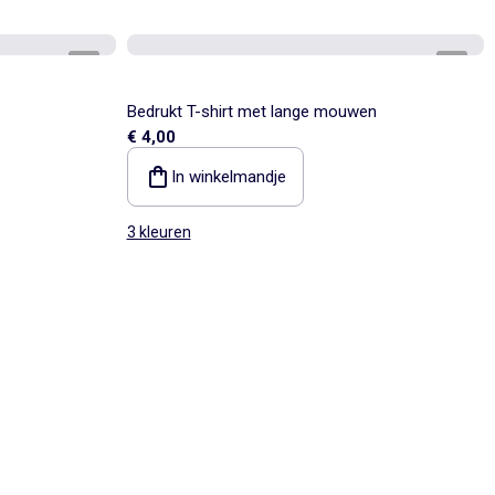
1
/
3
1
/
3
Bedrukt T-shirt met lange mouwen
€ 4,00
In winkelmandje
3 kleuren