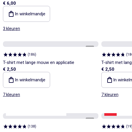
€ 6,00
katoenen jerseytricot
In winkelmandje
3 kleuren
1
/
2
(
186
)
(
18
T-shirt met lange mouw en applicatie
T-shirt met lan
€ 2,50
€ 2,50
In winkelmandje
In winkel
7 kleuren
7 kleuren
Personaliseerbaar
Best sellers*
-50%
onze es
1
/
3
(
138
)
(
19