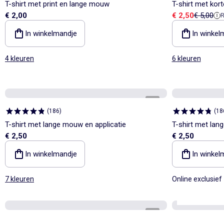
T-shirt met print en lange mouw
T-shirt met kor
Verkoopprijs
Referenti
€ 2,00
€ 2,50
€ 5,00
R
In winkelmandje
In winkel
4 kleuren
6 kleuren
1
/
2
(
186
)
(
18
T-shirt met lange mouw en applicatie
T-shirt met lan
€ 2,50
€ 2,50
In winkelmandje
In winkel
7 kleuren
Online exclusief
Personaliseerb
1
/
3