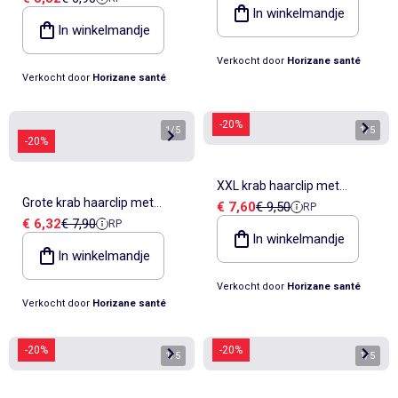
minimalistische haarspelden
In winkelmandje
In winkelmandje
Verkocht door
Horizane santé
Verkocht door
Horizane santé
-20%
1
/
5
1
/
5
-20%
XXL krab haarclip met
Grote krab haarclip met
Verkoopprijs
Referentieprijs
€ 7,60
€ 9,50
RP
satijnen afwerking
Verkoopprijs
Referentieprijs
€ 6,32
€ 7,90
RP
iriserend parelmoereffect
In winkelmandje
In winkelmandje
Verkocht door
Horizane santé
Verkocht door
Horizane santé
-20%
-20%
1
/
5
1
/
5