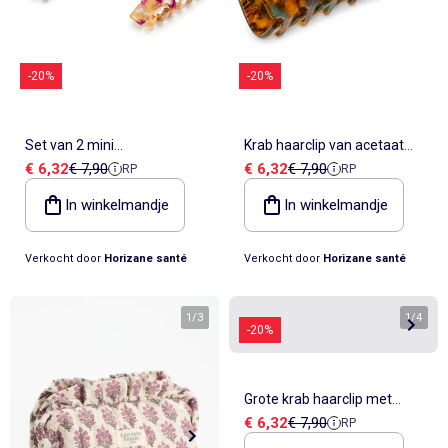
-20%
-20%
Set van 2 mini
Krab haarclip van acetaat
Verkoopprijs
Referentieprijs
Verkoopprijs
Referentieprijs
€ 6,32
€ 7,90
€ 6,32
€ 7,90
RP
RP
doorschijnende krab
met glanzende afwerking
haarclips in acryl
In winkelmandje
In winkelmandje
Verkocht door
Horizane santé
Verkocht door
Horizane santé
1
/
3
1
/
4
-20%
Grote krab haarclip met
Verkoopprijs
Referentieprijs
€ 6,32
€ 7,90
RP
natuurlijk schildpadeffect