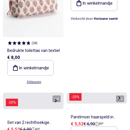
In winkelmandje
Verkocht door
Horizane santé
(
24
)
Bedrukte toilettas van textiel
€ 8,00
In winkelmandje
3 kleuren
-20%
1
/
5
1
/
5
-20%
Parelmoer haarspeld in
Set van 2 rechthoekige
Verkoopprijs
Referentieprijs
€ 5,52
€ 6,90
RP
acetaat
Verkoopprijs
Referentieprijs
€ 5,52
€ 6,90
RP