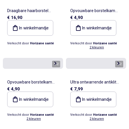
Draagbare haarborstel
Opvouwbare borstelkam
€ 16,90
€ 4,90
houten pennen beuken
voor het haar
In winkelmandje
In winkelmandje
Verkocht door
Horizane santé
Verkocht door
Horizane santé
2 kleuren
1
/
2
1
/
2
Opvouwbare borstelkam
Ultra ontwarrende antiklit
€ 4,90
€ 7,99
voor het haar
haarborstel
In winkelmandje
In winkelmandje
Verkocht door
Horizane santé
Verkocht door
Horizane santé
2 kleuren
2 kleuren