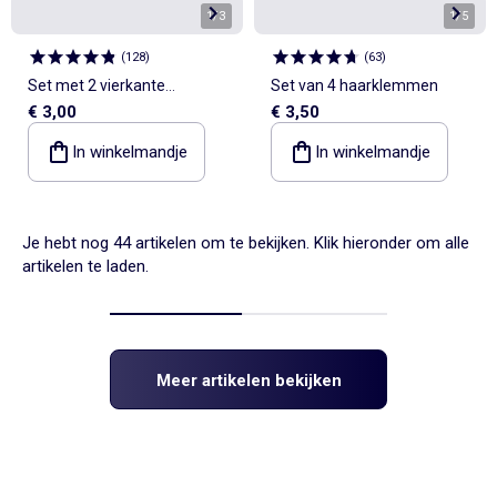
1
/
3
1
/
5
(
128
)
(
63
)
Set met 2 vierkante
Set van 4 haarklemmen
€ 3,00
€ 3,50
haarklemmetjes
In winkelmandje
In winkelmandje
Je hebt nog 44 artikelen om te bekijken. Klik hieronder om alle
artikelen te laden.
Meer artikelen bekijken