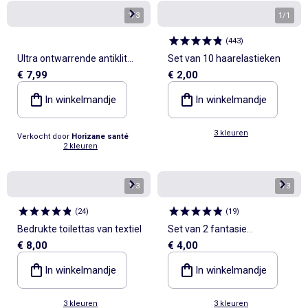
1
/
3
1
/
1
(
443
)
Ultra ontwarrende antiklit
Set van 10 haarelastieken
€ 7,99
€ 2,00
haarborstel
In winkelmandje
In winkelmandje
3 kleuren
Verkocht door
Horizane santé
2 kleuren
1
/
3
1
/
3
(
24
)
(
19
)
Bedrukte toilettas van textiel
Set van 2 fantasie
€ 8,00
€ 4,00
krabklemmen
In winkelmandje
In winkelmandje
3 kleuren
3 kleuren