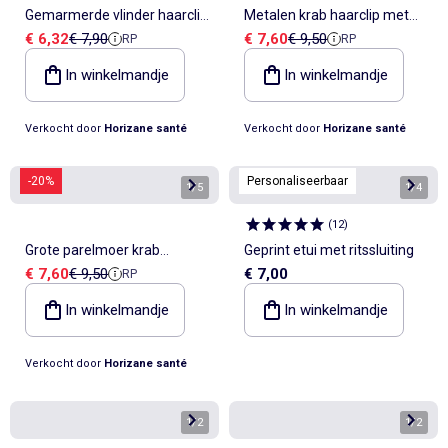
Gemarmerde vlinder haarclip
Metalen krab haarclip met
Verkoopprijs
Referentieprijs
Verkoopprijs
Referentieprijs
€ 6,32
€ 7,90
€ 7,60
€ 9,50
RP
RP
in kunsthars
gouden afwerking
In winkelmandje
In winkelmandje
Verkocht door
Horizane santé
Verkocht door
Horizane santé
-20%
Personaliseerbaar
1
/
5
1
/
4
(
12
)
Grote parelmoer krab
Geprint etui met ritssluiting
Verkoopprijs
Referentieprijs
€ 7,60
€ 9,50
€ 7,00
RP
haarclip voor het haar
In winkelmandje
In winkelmandje
Verkocht door
Horizane santé
1
/
2
1
/
2