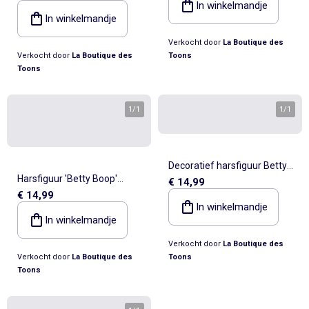
15 cm
In winkelmandje
Collectie nr. 21 – BETTY
In winkelmandje
BOOP
Verkocht door
La Boutique des
Verkocht door
La Boutique des
Toons
Toons
1
/
1
1
/
1
Decoratief harsfiguur Betty
Harsfiguur 'Betty Boop'
€ 14,99
Boop turnster Collectie nr. 43
€ 14,99
Rechter – Collectie nr. 34
15 cm Betty Boop
In winkelmandje
handgeschilderd 15 cm
In winkelmandje
Verkocht door
La Boutique des
Verkocht door
La Boutique des
Toons
Toons