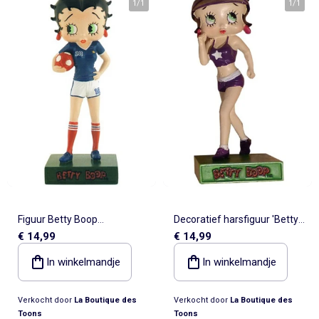
1
/
1
1
/
1
Figuur Betty Boop
Decoratief harsfiguur 'Betty
€ 14,99
€ 14,99
voetbalster van hars
Boop' hardlopen – Collectie
'Collectie nr. 13' 15 cm - Betty
nr. 59
In winkelmandje
In winkelmandje
Boop
Verkocht door
La Boutique des
Verkocht door
La Boutique des
Toons
Toons