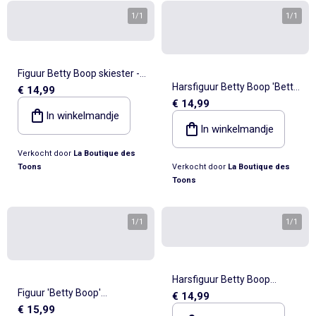
1
/
1
1
/
1
Figuur Betty Boop skiester -
Harsfiguur Betty Boop 'Betty
€ 14,99
Handgeschilderde hars -
€ 14,99
Boop' baseball –
Collectie nr. 41 - 15 cm
In winkelmandje
Handgeschilderd 15 cm
In winkelmandje
Verkocht door
La Boutique des
Toons
Verkocht door
La Boutique des
Toons
1
/
1
1
/
1
Harsfiguur Betty Boop
Figuur 'Betty Boop'
€ 14,99
collectie nr. 26 avonturierster
€ 15,99
serveerster restaurant –