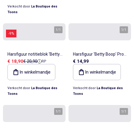
Verkocht door
La Boutique des
Toons
1
/
1
1
/
1
-9%
Harsfiguur notitieblok 'Betty
Harsfiguur 'Betty Boop' Pro
Verkoopprijs
Referentieprijs
€ 18,90
€ 20,90
€ 14,99
RP
Boop' – Witte jurk
Fitness Collectie 27 –
Handgeschilderd
In winkelmandje
In winkelmandje
Verkocht door
La Boutique des
Verkocht door
La Boutique des
Toons
Toons
1
/
1
1
/
1