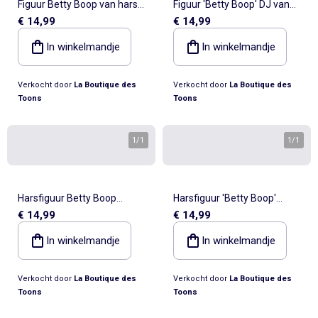
Figuur Betty Boop van hars
Figuur 'Betty Boop' DJ van
€ 14,99
€ 14,99
Amazone pin-up, Collectie
handgeschilderde hars – 15
31
cm
In winkelmandje
In winkelmandje
Verkocht door
La Boutique des
Verkocht door
La Boutique des
Toons
Toons
1
/
1
1
/
1
Harsfiguur Betty Boop
Harsfiguur 'Betty Boop'
€ 14,99
€ 14,99
'Collectie nr. 3' Politieagent –
Collection N°44 karatéka
Betty Boop
In winkelmandje
In winkelmandje
Verkocht door
La Boutique des
Verkocht door
La Boutique des
Toons
Toons