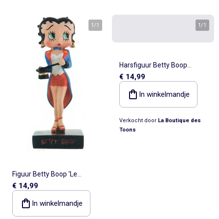
1
/
1
1
/
1
Harsfiguur Betty Boop
€ 14,99
'Badmeesteres' Collection
No. 24 – Betty Boop
In winkelmandje
Verkocht door
La Boutique des
Toons
Figuur Betty Boop 'Le
€ 14,99
Tématé' – Goochelaar hars
15 cm, Serie M6
In winkelmandje