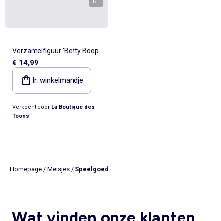
1
/
1
Verzamelfiguur 'Betty Boop'
€ 14,99
Cheerleader – Collectie nr. 46
– 15 cm Betty Boop
In winkelmandje
Verkocht door
La Boutique des
Toons
Homepage
/
Meisjes
/
Speelgoed
Wat vinden onze klanten