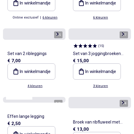
In winkelmandje
In winkelmandje
Online exclusief
|
6 kleuren
6 kleuren
1
/
5
1
/
7
(
15
)
Set van 2 ribleggings
Set van 3 joggingbroeken
€ 7,00
€ 15,00
van French Terry
In winkelmandje
In winkelmandje
4 kleuren
3 kleuren
Best sellers*
1
/
1
1
/
4
Effen lange legging
Broek van ribfluweel met
€ 2,50
€ 13,00
inbegrepen riem