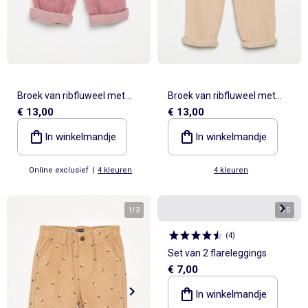
Broek van ribfluweel met
Broek van ribfluweel met
€ 13,00
€ 13,00
inbegrepen riem
inbegrepen riem
In winkelmandje
In winkelmandje
Online exclusief
|
4 kleuren
4 kleuren
1
/
3
1
/
5
(
4
)
Set van 2 flareleggings
€ 7,00
In winkelmandje