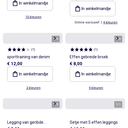
In winkelmandje
In winkelmandje
10 kleuren
Online exclusief
|
4 kleuren
1
/
4
1
/
4
(
1
)
(
1
)
sporttraining van denim
Effen gebreide broek
€ 12,00
€ 8,00
In winkelmandje
In winkelmandje
2 kleuren
4 kleuren
1
/
3
1
/
1
Legging van geribde
Setje met 5 effen leggings