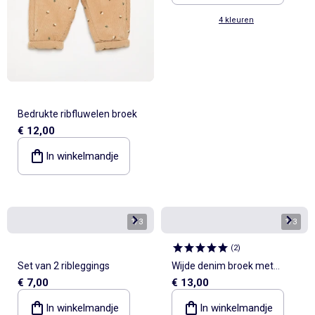
4 kleuren
Bedrukte ribfluwelen broek
€ 12,00
In winkelmandje
1
/
3
1
/
3
(
2
)
Set van 2 ribleggings
Wijde denim broek met
€ 7,00
€ 13,00
ruches
In winkelmandje
In winkelmandje