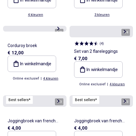
4 kleuren
3 kleuren
1
/
3
1
/
4
(
4
)
Corduroy broek
Set van 2 flareleggings
€ 12,00
€ 7,00
In winkelmandje
In winkelmandje
Online exclusief
|
4 kleuren
Online exclusief
|
4 kleuren
Best sellers*
Best sellers*
1
/
3
1
/
3
Joggingbroek van french
Joggingbroek van french
€ 4,00
€ 4,00
terry
terry