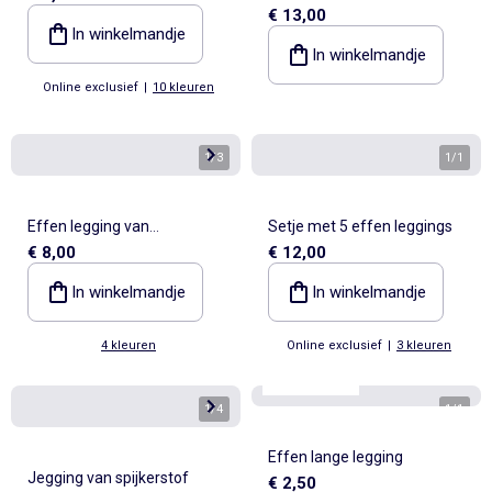
€ 13,00
luipaardprint
In winkelmandje
In winkelmandje
Online exclusief
|
10 kleuren
1
/
3
1
/
1
Effen legging van
Setje met 5 effen leggings
€ 8,00
€ 12,00
ribgebreide stof
In winkelmandje
In winkelmandje
4 kleuren
Online exclusief
|
3 kleuren
Best sellers*
1
/
4
1
/
1
Effen lange legging
Jegging van spijkerstof
€ 2,50