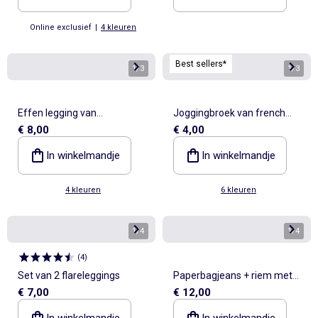
Online exclusief
|
4 kleuren
Best sellers*
1
/
3
1
/
3
Effen legging van
Joggingbroek van french
€ 8,00
€ 4,00
ribgebreide stof
terry
In winkelmandje
In winkelmandje
4 kleuren
6 kleuren
1
/
4
1
/
4
(
4
)
Set van 2 flareleggings
Paperbagjeans + riem met
€ 7,00
€ 12,00
motiefje
In winkelmandje
In winkelmandje