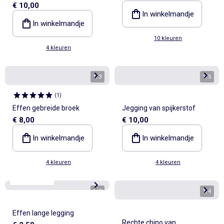
€ 10,00
In winkelmandje
In winkelmandje
10 kleuren
4 kleuren
1
/
3
1
/
5
(
1
)
Effen gebreide broek
Jegging van spijkerstof
€ 8,00
€ 10,00
In winkelmandje
In winkelmandje
4 kleuren
4 kleuren
Best sellers*
1
/
2
1
/
4
Effen lange legging
Rechte chino van