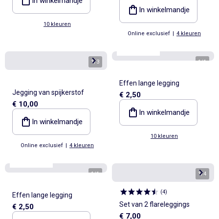
In winkelmandje
In winkelmandje
10 kleuren
Online exclusief
|
4 kleuren
Best sellers*
1
/
3
1
/
1
Effen lange legging
Jegging van spijkerstof
€ 2,50
€ 10,00
In winkelmandje
In winkelmandje
10 kleuren
Online exclusief
|
4 kleuren
Best sellers*
1
/
1
1
/
4
(
4
)
Effen lange legging
Set van 2 flareleggings
€ 2,50
€ 7,00