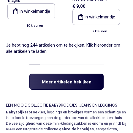
€ 2,50
€ 9,00
stretchkatoen
In winkelmandje
In winkelmandje
10 kleuren
7 kleuren
Je hebt nog 244 artikelen om te bekijken. Klik hieronder om
alle artikelen te laden.
Meer artikelen bekijken
EEN MOOIE COLLECTIE BABYBROEKJES, JEANS EN LEGGINGS
Babyspijkerbroekjes
, leggings en broekjes vormen een schattige en
functionele toevoeging aan de garderobe van de allerkleinsten thuis.
De veelzijdigheid van deze mini-kledingstukken is enorm en je vindt bij
KIABI een uitgebreide collectie
gebreide broekjes
, aangesloten,