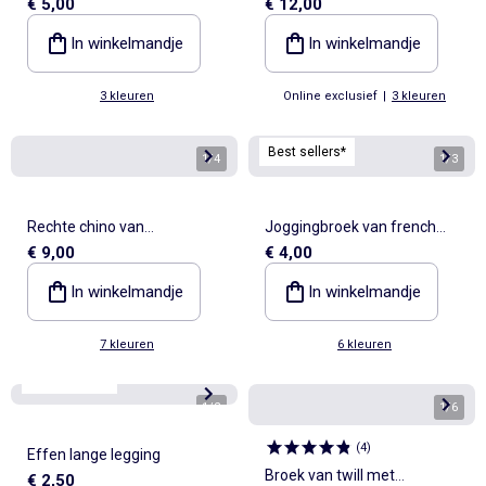
€ 5,00
€ 12,00
jerseytricot
In winkelmandje
In winkelmandje
3 kleuren
Online exclusief
|
3 kleuren
Best sellers*
1
/
4
1
/
3
Rechte chino van
Joggingbroek van french
€ 9,00
€ 4,00
stretchkatoen
terry
In winkelmandje
In winkelmandje
7 kleuren
6 kleuren
Best sellers*
1
/
2
1
/
6
(
4
)
Effen lange legging
Broek van twill met
€ 2,50