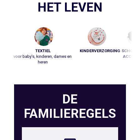
HET LEVEN
TEXTIEL
KINDERVERZORGING
SCHOENE
voor baby’s, kinderen, dames en 
ACCESSO
heren
DE
FAMILIEREGELS