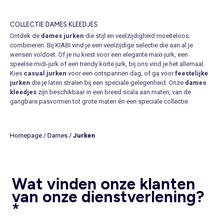
COLLECTIE DAMES KLEEDJES
Ontdek de
dames jurken
die stijl en veelzijdigheid moeiteloos
combineren. Bij KIABI vind je een veelzijdige selectie die aan al je
wensen voldoet. Of je nu kiest voor een elegante maxi-jurk, een
speelse midi-jurk of een trendy korte jurk, bij ons vind je het allemaal.
Kies
casual jurken
voor een ontspannen dag, of ga voor
feestelijke
jurken
die je laten stralen bij een speciale gelegenheid. Onze
dames
kleedjes
zijn beschikbaar in een breed scala aan maten, van de
gangbare pasvormen tot grote maten én een speciale collectie
zwangerschapsjurken. Het
kopen van damesjurken
is eenvoudig,
dankzij de handige filters voor maat, kleur, lengte en stijl vind je snel de
perfecte jurk. De online shop van KIABI biedt duidelijke foto’s en
Homepage
/
Dames
/
Jurken
omschrijvingen, veilig afrekenen en een snelle bezorging aan huis of in
één van onze winkels. Niet tevreden? Retourneren is gemakkelijk
geregeld, zodat je met een gerust hart kunt shoppen.
MUST-HAVE DAMES JURKEN
Wat vinden onze klanten
Satijnen jurken
zijn dé trend van het moment en geven elke look een
elegante uitstraling. De glanzende stof voelt niet alleen heerlijk zacht
van onze dienstverlening?
aan, maar zorgt ook voor een vrouwelijke look die perfect past bij
*
zowel feestelijke als alledaagse gelegenheden. Onze
asymmetrische jurken
geven een moderne twist aan elke outfit en