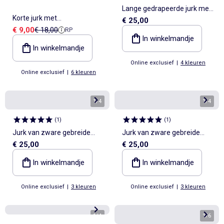
Lange gedrapeerde jurk met
Korte jurk met
€ 25,00
watervalhals
Verkoopprijs
Referentieprijs
€ 9,00
€ 18,00
RP
vlindermouwen van katoen
In winkelmandje
en linnen
In winkelmandje
Online exclusief
|
4 kleuren
Online exclusief
|
6 kleuren
1
/
4
1
/
4
(
1
)
(
1
)
Jurk van zware gebreide
Jurk van zware gebreide
€ 25,00
€ 25,00
stof
stof
In winkelmandje
In winkelmandje
Online exclusief
|
3 kleuren
Online exclusief
|
3 kleuren
1
/
4
1
/
6