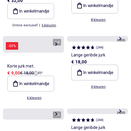
€ 32,00
en borduursels
In winkelmandje
In winkelmandje
8 kleuren
Online exclusief
|
5 kleuren
1
/
4
1
/
4
-50%
(
244
)
Lange geribde jurk
€ 18,00
Korte jurk met
In winkelmandje
Verkoopprijs
Referentieprijs
€ 9,00
€ 18,00
RP
vlindermouwen van katoen
en linnen
In winkelmandje
4 kleuren
6 kleuren
1
/
3
1
/
4
(
244
)
Lange geribde jurk