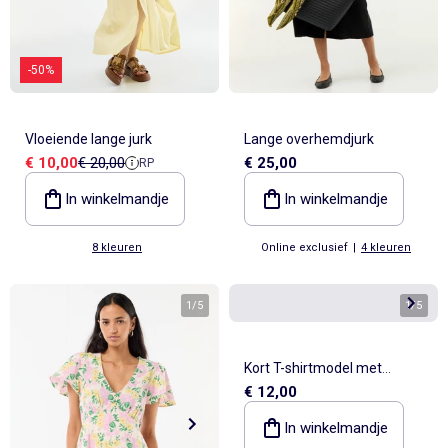
-50%
Vloeiende lange jurk
Lange overhemdjurk
Verkoopprijs
Referentieprijs
€ 10,00
€ 20,00
€ 25,00
RP
In winkelmandje
In winkelmandje
8 kleuren
Online exclusief
|
4 kleuren
1
/
5
1
/
5
Kort T-shirtmodel met
€ 12,00
decoratieve knoop
In winkelmandje