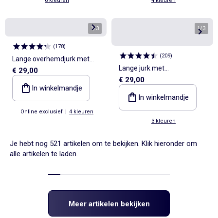
6 kleuren
4 kleuren
1
/
3
1
/
3
(
178
)
(
209
)
Lange overhemdjurk met
Lange jurk met
€ 29,00
strikceintuur
€ 29,00
overslagkraag en
In winkelmandje
fantasiejuweel
In winkelmandje
Online exclusief
|
4 kleuren
3 kleuren
Je hebt nog 521 artikelen om te bekijken. Klik hieronder om
alle artikelen te laden.
Meer artikelen bekijken