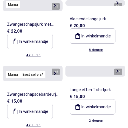
Mama
1
/
3
1
/
4
Vloeiende lange jurk
Zwangerschapsjurk met
€ 20,00
€ 22,00
gedraaide voorkant
In winkelmandje
In winkelmandje
8 kleuren
4 kleuren
1
/
6
1
/
4
Mama
Best sellers*
Lange effen T-shirtjurk
Zwangerschapsdébardeurjur
€ 15,00
€ 15,00
k van ribstof
In winkelmandje
In winkelmandje
2 kleuren
4 kleuren