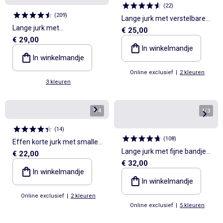
(
22
)
(
209
)
Lange jurk met verstelbare
Lange jurk met
€ 25,00
spaghettibandjes
€ 29,00
overslagkraag en
In winkelmandje
fantasiejuweel
In winkelmandje
Online exclusief
|
2 kleuren
3 kleuren
1
/
4
1
/
3
(
14
)
(
108
)
Effen korte jurk met smalle
Lange jurk met fijne bandjes
€ 22,00
bandjes
€ 32,00
en borduursels
In winkelmandje
In winkelmandje
Online exclusief
|
2 kleuren
Online exclusief
|
5 kleuren