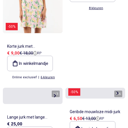
8 kleuren
-50%
Korte jurk met
Verkoopprijs
Referentieprijs
€ 9,00
€ 18,00
RP
vlindermouwen van katoen
en linnen
In winkelmandje
Online exclusief
|
6 kleuren
-50%
1
/
3
1
/
6
Geribde mouwloze midi-jurk
Lange jurk met lange
Verkoopprijs
Referentieprijs
€ 6,50
€ 13,00
RP
€ 25,00
mouwen en bloemenprint