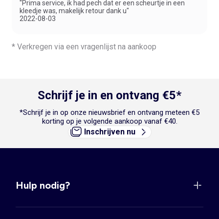
"Prima service, ik had pech dat er een scheurtje in een
en een extra vleugje glamour toe te voegen aan een speciale
kleedje was, makelijk retour dank u"
gelegenheid!
2022-08-03
* Verkregen via een vragenlijst na aankoop
Schrijf je in en ontvang €5*
*Schrijf je in op onze nieuwsbrief en ontvang meteen €5
korting op je volgende aankoop vanaf €40.
Inschrijven nu
Hulp nodig?