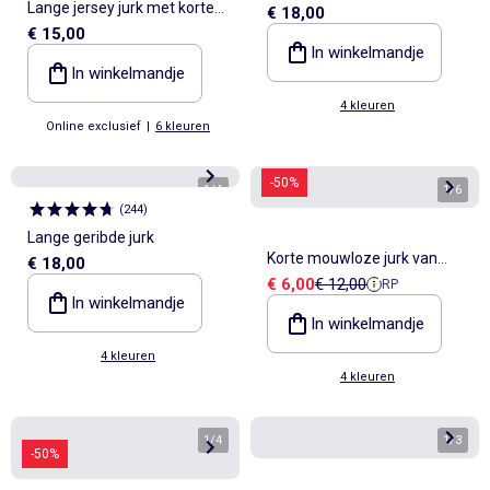
Lange jersey jurk met korte
€ 18,00
€ 15,00
mouwen
In winkelmandje
In winkelmandje
4 kleuren
Online exclusief
|
6 kleuren
-50%
1
/
4
1
/
6
(
244
)
Lange geribde jurk
Korte mouwloze jurk van
€ 18,00
Verkoopprijs
Referentieprijs
€ 6,00
€ 12,00
RP
ribstof
In winkelmandje
In winkelmandje
4 kleuren
4 kleuren
1
/
4
1
/
3
-50%