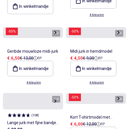
In winkelmandje
In winkelmandje
4 kleuren
-50%
-50%
1
/
5
1
/
5
Geribde mouwloze midi-jurk
Midi jurk in hemdmodel
Verkoopprijs
Referentieprijs
Verkoopprijs
Referentieprijs
€ 6,50
€ 13,00
€ 4,50
€ 9,00
RP
RP
In winkelmandje
In winkelmandje
4 kleuren
6 kleuren
-50%
1
/
3
1
/
4
(
108
)
Kort T-shirtmodel met
Lange jurk met fijne bandjes
Verkoopprijs
Referentieprijs
€ 6,00
€ 12,00
RP
decoratieve knoop