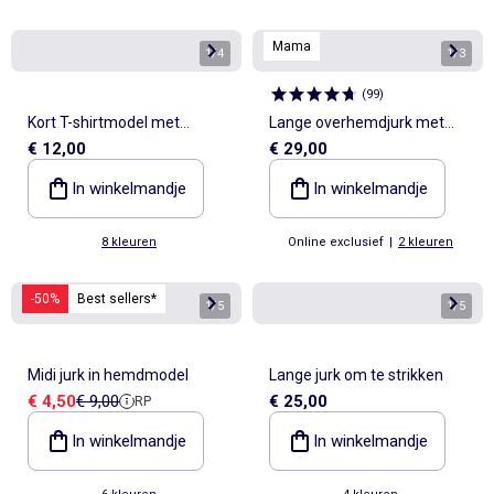
Mama
1
/
4
1
/
3
(
99
)
Kort T-shirtmodel met
Lange overhemdjurk met
€ 12,00
€ 29,00
decoratieve knoop
korte mouwen
In winkelmandje
In winkelmandje
8 kleuren
Online exclusief
|
2 kleuren
-50%
Best sellers*
1
/
5
1
/
5
Midi jurk in hemdmodel
Lange jurk om te strikken
Verkoopprijs
Referentieprijs
€ 4,50
€ 9,00
€ 25,00
RP
In winkelmandje
In winkelmandje