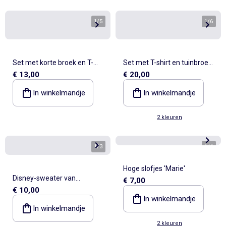
1
/
5
1
/
6
Set met korte broek en T-
Set met T-shirt en tuinbroek
€ 13,00
€ 20,00
shirt 'Paw Patrol' - 2-delig
'Mickey' 'Disney' - 2-delig
In winkelmandje
In winkelmandje
2 kleuren
1
/
3
1
/
4
Hoge slofjes 'Marie'
Disney-sweater van
€ 7,00
€ 10,00
ongeruwde molton
In winkelmandje
In winkelmandje
2 kleuren