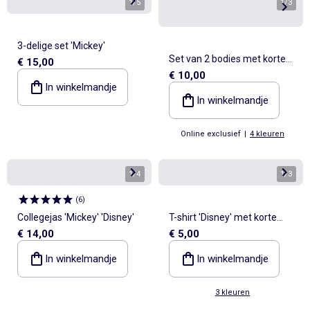
1
/
5
1
/
3
3-delige set 'Mickey'
Set van 2 bodies met korte
€ 15,00
€ 10,00
mouwen 'Disney' 'Marie'
In winkelmandje
In winkelmandje
Online exclusief
|
4 kleuren
1
/
4
1
/
3
(
6
)
Collegejas 'Mickey' 'Disney'
T-shirt 'Disney' met korte
€ 14,00
€ 5,00
mouwen
In winkelmandje
In winkelmandje
3 kleuren