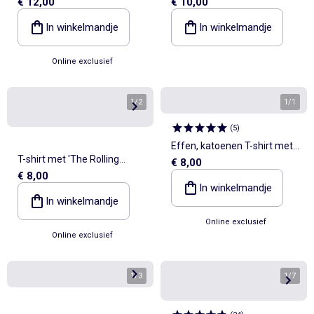
€ 12,00
€ 10,00
'Lilo & Stitch'
met lange mouwen
In winkelmandje
In winkelmandje
Online exclusief
1
/
2
1
/
1
(
5
)
Effen, katoenen T-shirt met
T-shirt met 'The Rolling
€ 8,00
Nirvana-print
€ 8,00
Stones'-print van effen
In winkelmandje
katoen
In winkelmandje
Online exclusief
Online exclusief
1
/
3
1
/
7