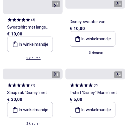
1
/
3
1
/
3
(
3
)
Disney-sweater van
Sweatshirt met lange
€ 10,00
ongeborsteld molton
€ 10,00
mouwen en ruches op de
In winkelmandje
schouders
In winkelmandje
3 kleuren
2 kleuren
1
/
4
1
/
2
(
1
)
(
2
)
Slaapzak 'Disney' met
T-shirt 'Disney' 'Marie' met
€ 30,00
€ 5,00
afneembare mouwen
korte mouwen
In winkelmandje
In winkelmandje
2 kleuren