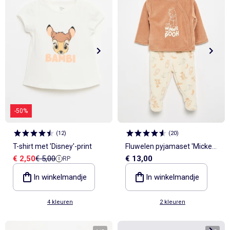
-50%
(
12
)
(
20
)
T-shirt met 'Disney'-print
Fluwelen pyjamaset 'Mickey
Verkoopprijs
Referentieprijs
€ 2,50
€ 5,00
€ 13,00
RP
Mouse' - 2-delig
In winkelmandje
In winkelmandje
4 kleuren
2 kleuren