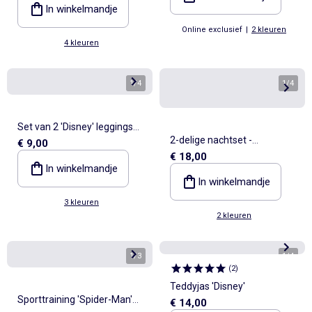
In winkelmandje
Online exclusief
|
2 kleuren
4 kleuren
1
/
4
1
/
4
Set van 2 'Disney' leggings
2-delige nachtset -
€ 9,00
van geribde stof
€ 18,00
Mouwloze slaapoverall +
In winkelmandje
body
In winkelmandje
3 kleuren
2 kleuren
1
/
3
1
/
4
(
2
)
Teddyjas 'Disney'
Sporttraining 'Spider-Man'
€ 14,00