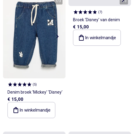
1
/
3
1
/
3
(
7
)
Broek 'Disney' van denim
€ 15,00
In winkelmandje
(
5
)
Denim broek 'Mickey' 'Disney'
€ 15,00
In winkelmandje