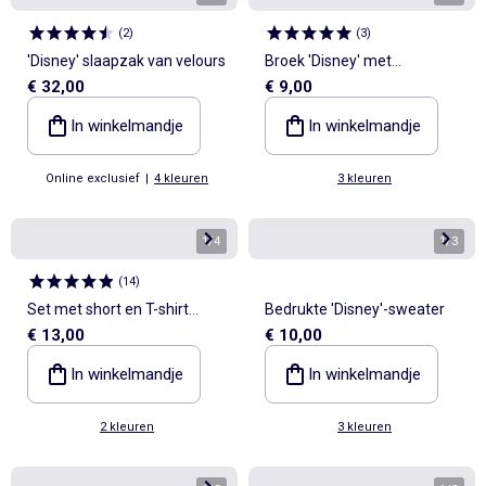
(
2
)
(
3
)
'Disney' slaapzak van velours
Broek 'Disney' met
€ 32,00
€ 9,00
cargozakken
In winkelmandje
In winkelmandje
Online exclusief
|
4 kleuren
3 kleuren
1
/
4
1
/
3
(
14
)
Set met short en T-shirt
Bedrukte 'Disney'-sweater
€ 13,00
€ 10,00
'Snoopy'
In winkelmandje
In winkelmandje
2 kleuren
3 kleuren