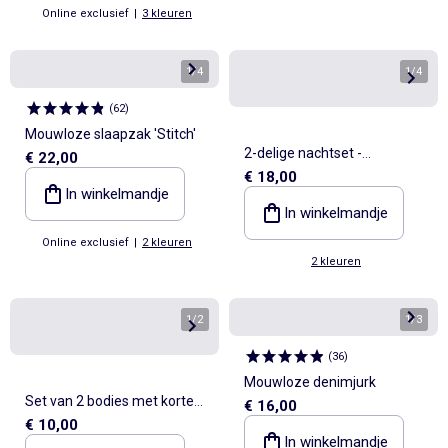
Online exclusief
|
3 kleuren
1
/
4
1
/
4
(
62
)
Mouwloze slaapzak 'Stitch'
2-delige nachtset -
€ 22,00
€ 18,00
Mouwloze slaapoverall +
In winkelmandje
body
In winkelmandje
Online exclusief
|
2 kleuren
2 kleuren
1
/
2
1
/
3
(
36
)
Mouwloze denimjurk
Set van 2 bodies met korte
€ 16,00
€ 10,00
mouwen 'Disney' 'Simba'
In winkelmandje