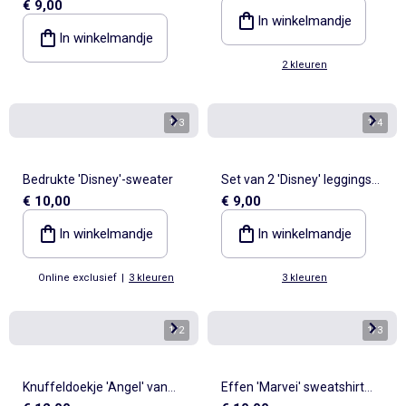
€ 9,00
'Marvel'
In winkelmandje
In winkelmandje
2 kleuren
1
/
3
1
/
4
Bedrukte 'Disney'-sweater
Set van 2 'Disney' leggings
€ 10,00
€ 9,00
van geribd jerseytricot
In winkelmandje
In winkelmandje
Online exclusief
|
3 kleuren
3 kleuren
1
/
2
1
/
3
Knuffeldoekje 'Angel' van
Effen 'Marvei' sweatshirt