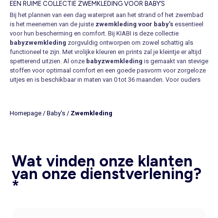
EEN RUIME COLLECTIE ZWEMKLEDING VOOR BABY’S
Bij het plannen van een dag waterpret aan het strand of het zwembad
is het meenemen van de juiste
zwemkleding voor baby’s
essentieel
voor hun bescherming en comfort. Bij KIABI is deze collectie
babyzwemkleding
zorgvuldig ontworpen om zowel schattig als
functioneel te zijn. Met vrolijke kleuren en prints zal je kleintje er altijd
spetterend uitzien. Al onze
babyzwemkleding
is gemaakt van stevige
stoffen voor optimaal comfort en een goede pasvorm voor zorgeloze
uitjes en is beschikbaar in maten van 0 tot 36 maanden. Voor ouders
die van praktisch houden, milieubewust zijn en tegelijkertijd willen
genieten van heerlijke zwemuitjes, bieden onze
herbruikbare
zwemluiers
de perfecte oplossing. Ze zijn comfortabel en kunnen
Homepage
/
Baby's
/
Zwemkleding
keer op keer gewassen worden en zijn zo niet alleen vriendelijk voor
het milieu, maar ook voor jouw portemonnee.
MUST-HAVE EN TRENDY BABY ZWEMBROEKJES, BADPAKKEN EN
BIKINI'S
Wat vinden onze klanten
In de afgelopen jaren heeft de zwemkleding industrie één en ander
van onze dienstverlening?
doorgemaakt, trends waarbij hoofdzakelijk comfort, stijl, kwaliteit en
duurzaamheid belangrijk zijn. Bij KIABI vind je de ideale balans tussen
*
praktische en trendy
baby badmode
en in een paar klikken heb je het
perfecte exemplaar voor je kindje gevonden. Naast de klassieke
modellen, die het altijd goed doen, vind je zwemkleding met stoere
colorblocks of originele prints, van tropische patronen, geometrische