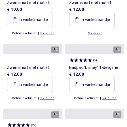
Zwemshort met motief
Zwemshort met motief
€ 10,00
€ 12,00
In winkelmandje
In winkelmandje
Online exclusief
|
3 kleuren
3 kleuren
1
/
3
1
/
3
(
5
)
Zwemshort met motief
Badpak "Disney" 1-delig met
€ 12,00
€ 12,00
volants
In winkelmandje
In winkelmandje
Online exclusief
|
3 kleuren
Online exclusief
|
2 kleuren
1
/
4
1
/
3
(
22
)