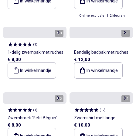
In winkelmandje
In winkelmandje
Online exclusief
|
2 kleuren
1
/
3
1
/
3
(
1
)
1-delig zwempak met ruches
Eendelig badpak met ruches
€ 8,00
€ 12,00
In winkelmandje
In winkelmandje
1
/
2
1
/
2
(
1
)
(
12
)
Zwembroek 'Petit Béguin'
Zwemshirt met lange
€ 8,00
€ 10,00
mouwen
In winkelmandje
In winkelmandje