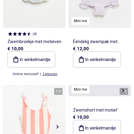
Mini me
(
4
)
Zwembroekje met motieven
Ééndelig zwempak met
€ 10,00
€ 12,00
volants
In winkelmandje
In winkelmandje
Online exclusief
|
2 kleuren
Mini me
1
/
3
1
/
3
Zwemshort met motief
€ 10,00
In winkelmandje