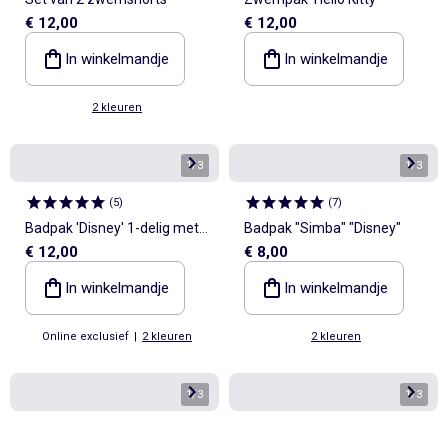
€ 12,00
€ 12,00
In winkelmandje
In winkelmandje
2 kleuren
1
/
3
1
/
3
(
5
)
(
7
)
Badpak 'Disney' 1-delig met
Badpak "Simba" "Disney"
€ 12,00
€ 8,00
volants
In winkelmandje
In winkelmandje
Online exclusief
|
2 kleuren
2 kleuren
1
/
3
1
/
3