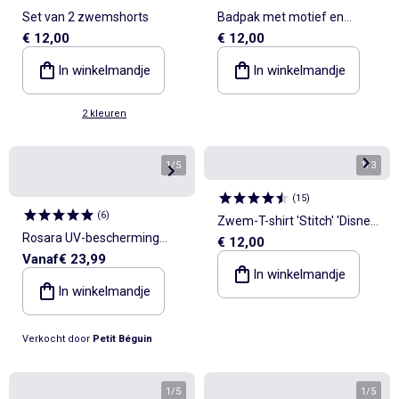
Set van 2 zwemshorts
Badpak met motief en
€ 12,00
€ 12,00
volants
In winkelmandje
In winkelmandje
2 kleuren
1
/
5
1
/
3
(
15
)
(
6
)
Zwem-T-shirt 'Stitch' 'Disney'
Rosara UV-bescherming
€ 12,00
met ruches
Vanaf
€ 23,99
babyzwempak met lange
In winkelmandje
mouwen
In winkelmandje
Verkocht door
Petit Béguin
1
/
5
1
/
5