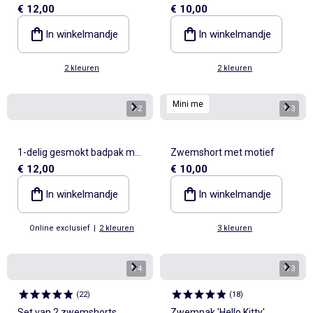
€ 12,00
€ 10,00
volantkraag
'Disney'
In winkelmandje
In winkelmandje
2 kleuren
2 kleuren
Mini me
1
/
2
1
/
3
1-delig gesmokt badpak met
Zwemshort met motief
€ 12,00
€ 10,00
ruches
In winkelmandje
In winkelmandje
Online exclusief
|
2 kleuren
3 kleuren
1
/
4
1
/
3
(
22
)
(
18
)
Set van 2 zwemshorts
Zwempak 'Hello Kitty'