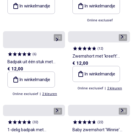
In winkelmandje
In winkelmandje
Online exclusief
1
/
2
1
/
3
(
12
)
(
6
)
Zwemshort met 'kreeft'
Badpak uit één stuk met
€ 12,00
borduursels
€ 12,00
strikken op de schouders
In winkelmandje
In winkelmandje
Online exclusief
|
2 kleuren
Online exclusief
|
2 kleuren
1
/
2
1
/
3
(
32
)
(
22
)
1-delig badpak met
Baby zwemshort 'Winnie'