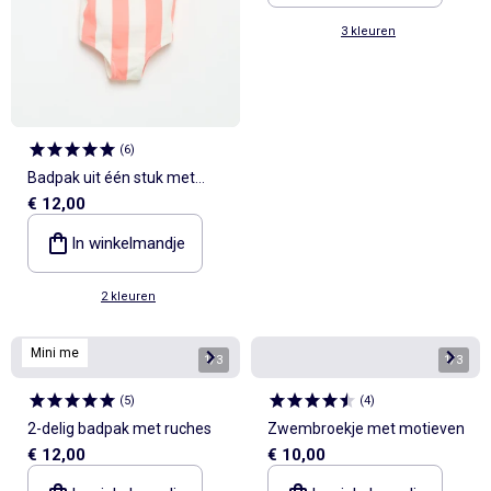
3 kleuren
(
6
)
Badpak uit één stuk met
€ 12,00
strikken op de schouders
In winkelmandje
2 kleuren
Mini me
1
/
3
1
/
3
(
5
)
(
4
)
2-delig badpak met ruches
Zwembroekje met motieven
€ 12,00
€ 10,00