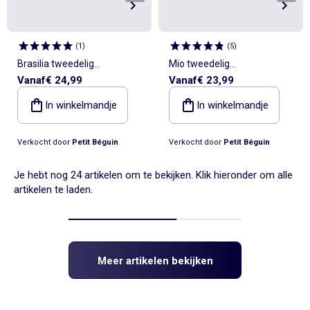
(
1
)
(
5
)
Brasilia tweedelig
Mio tweedelig
Vanaf
€ 24,99
Vanaf
€ 23,99
babyzwempakje, t-shirt en
babyzwempak met UV-
UV-beschermende broek
beschermend T-shirt en
In winkelmandje
In winkelmandje
boxershort
Verkocht door
Petit Béguin
Verkocht door
Petit Béguin
Je hebt nog 24 artikelen om te bekijken. Klik hieronder om alle
artikelen te laden.
Meer artikelen bekijken