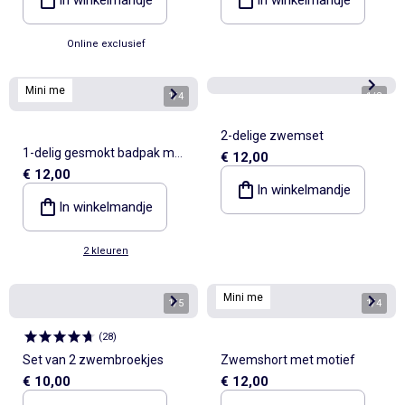
Online exclusief
Mini me
1
/
4
1
/
2
2-delige zwemset
1-delig gesmokt badpak met
€ 12,00
€ 12,00
ruches
In winkelmandje
In winkelmandje
2 kleuren
Mini me
1
/
5
1
/
4
(
28
)
Set van 2 zwembroekjes
Zwemshort met motief
€ 10,00
€ 12,00