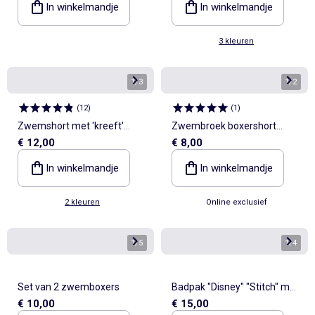
In winkelmandje
In winkelmandje
3 kleuren
1
/
3
1
/
2
(
12
)
(
1
)
Zwemshort met 'kreeft'
Zwembroek boxershort
€ 12,00
€ 8,00
borduursels
'Marvel' 'Spider-Man'
In winkelmandje
In winkelmandje
2 kleuren
Online exclusief
1
/
5
1
/
4
Set van 2 zwemboxers
Badpak "Disney" "Stitch" met
€ 10,00
€ 15,00
rits