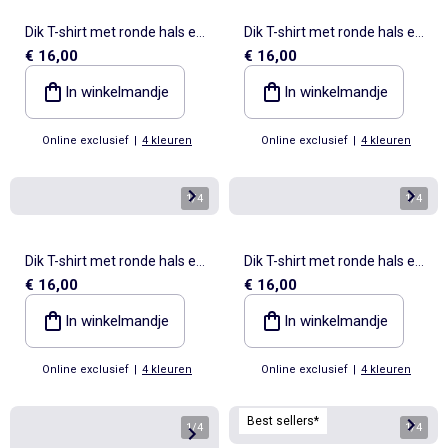
Dik T-shirt met ronde hals en
Dik T-shirt met ronde hals en
€ 16,00
€ 16,00
lange mouwen
lange mouwen
In winkelmandje
In winkelmandje
Online exclusief
|
4 kleuren
Online exclusief
|
4 kleuren
1
/
4
1
/
4
Dik T-shirt met ronde hals en
Dik T-shirt met ronde hals en
€ 16,00
€ 16,00
lange mouwen
lange mouwen
In winkelmandje
In winkelmandje
Online exclusief
|
4 kleuren
Online exclusief
|
4 kleuren
Best sellers*
1
/
4
1
/
4