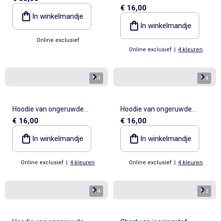
€ 16,00
sweatstof
In winkelmandje
In winkelmandje
Online exclusief
Online exclusief
|
4 kleuren
1
/
4
1
/
4
Hoodie van ongeruwde
Hoodie van ongeruwde
€ 16,00
€ 16,00
sweatstof
sweatstof
In winkelmandje
In winkelmandje
Online exclusief
|
4 kleuren
Online exclusief
|
4 kleuren
1
/
4
1
/
3