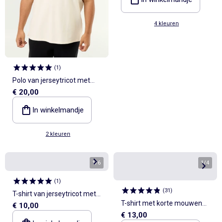
4 kleuren
(
1
)
Polo van jerseytricot met
€ 20,00
korte mouwen
In winkelmandje
2 kleuren
1
/
6
1
/
4
(
1
)
(
31
)
T-shirt van jerseytricot met
T-shirt met korte mouwen
€ 10,00
print en korte mouwen
€ 13,00
van jerseytricot met