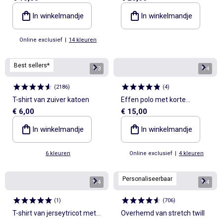
In winkelmandje
In winkelmandje
Online exclusief
|
14 kleuren
Best sellers*
1
/
3
1
/
4
(
2186
)
(
4
)
T-shirt van zuiver katoen
Effen polo met korte
€ 6,00
€ 15,00
mouwen
In winkelmandje
In winkelmandje
6 kleuren
Online exclusief
|
4 kleuren
Personaliseerbaar
1
/
4
1
/
4
(
1
)
(
706
)
T-shirt van jerseytricot met
Overhemd van stretch twill