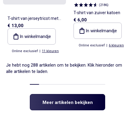
(
2186
)
T-shirt van zuiver katoen
T-shirt van jerseytricot met
€ 6,00
€ 13,00
tunisische kraag en korte
In winkelmandje
mouwen
In winkelmandje
Online exclusief
|
6 kleuren
Online exclusief
|
11 kleuren
Je hebt nog 288 artikelen om te bekijken. Klik hieronder om
alle artikelen te laden.
Meer artikelen bekijken