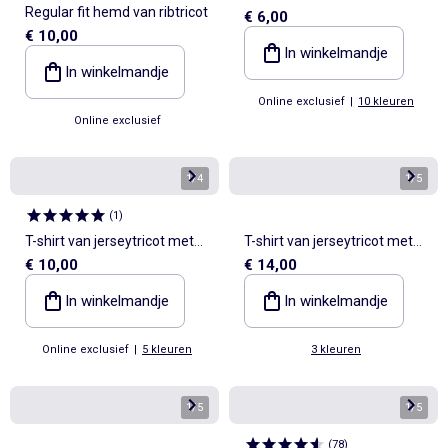
Regular fit hemd van ribtricot
€ 6,00
€ 10,00
In winkelmandje
In winkelmandje
Online exclusief
|
10 kleuren
Online exclusief
1
/
4
1
/
5
(
1
)
T-shirt van jerseytricot met
T-shirt van jerseytricot met
€ 10,00
€ 14,00
print en korte mouwen
lange raglanmouwen
In winkelmandje
In winkelmandje
Online exclusief
|
5 kleuren
3 kleuren
1
/
5
1
/
5
(
78
)