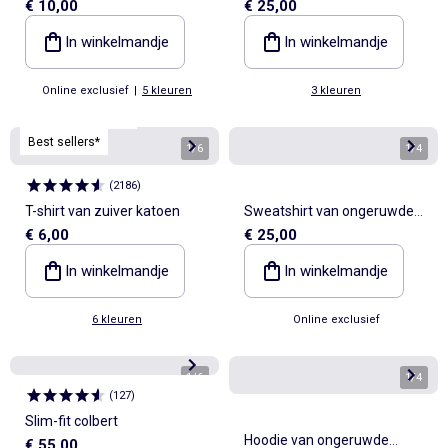
€ 10,00
€ 25,00
print en korte mouwen
In winkelmandje
In winkelmandje
Online exclusief
|
5 kleuren
3 kleuren
Personaliseerbaar
Best sellers*
1
/
6
1
/
4
(
2186
)
T-shirt van zuiver katoen
Sweatshirt van ongeruwde
€ 6,00
€ 25,00
molton met opdruk
In winkelmandje
In winkelmandje
6 kleuren
Online exclusief
1
/
6
1
/
4
(
127
)
Slim-fit colbert
Hoodie van ongeruwde
€ 55,00