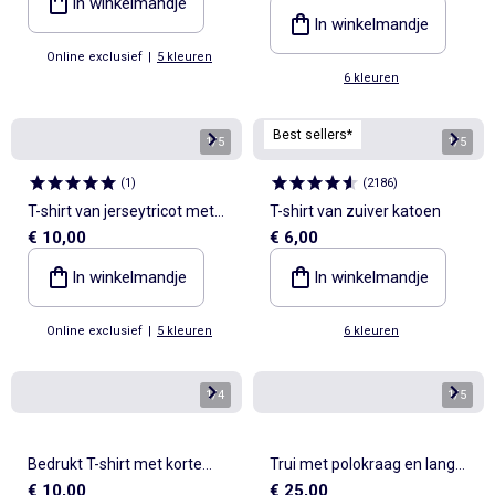
In winkelmandje
fantasiepatroon
In winkelmandje
Online exclusief
|
5 kleuren
6 kleuren
Best sellers*
1
/
5
1
/
5
(
1
)
(
2186
)
T-shirt van jerseytricot met
T-shirt van zuiver katoen
€ 10,00
€ 6,00
print en korte mouwen
In winkelmandje
In winkelmandje
Online exclusief
|
5 kleuren
6 kleuren
1
/
4
1
/
5
Bedrukt T-shirt met korte
Trui met polokraag en lange
€ 10,00
€ 25,00
mouwen
mouwen