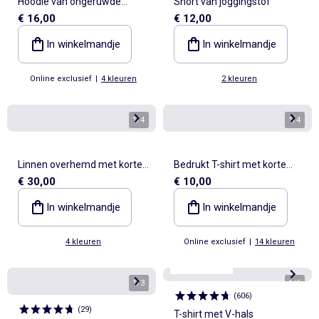
Hoodie van ongeruwde
Short van joggingstof
€ 16,00
€ 12,00
sweatstof
In winkelmandje
In winkelmandje
Online exclusief
|
4 kleuren
2 kleuren
1
/
4
1
/
4
Linnen overhemd met korte
Bedrukt T-shirt met korte
€ 30,00
€ 10,00
mouwen
mouwen
In winkelmandje
In winkelmandje
4 kleuren
Online exclusief
|
14 kleuren
Personaliseerbaar
Best sellers*
1
/
3
1
/
5
(
606
)
(
29
)
T-shirt met V-hals