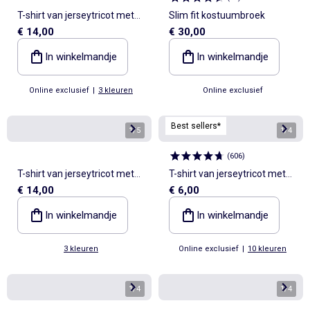
T-shirt van jerseytricot met
Slim fit kostuumbroek
€ 14,00
€ 30,00
lange raglanmouwen
In winkelmandje
In winkelmandje
Online exclusief
|
3 kleuren
Online exclusief
Best sellers*
1
/
5
1
/
4
(
606
)
T-shirt van jerseytricot met
T-shirt van jerseytricot met
€ 14,00
€ 6,00
lange raglanmouwen
V-hals
In winkelmandje
In winkelmandje
3 kleuren
Online exclusief
|
10 kleuren
1
/
4
1
/
4