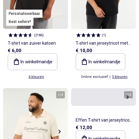
Personaliseerbaar
Best sellers*
(
2186
)
(
1
)
T-shirt van zuiver katoen
T-shirt van jerseytricot met
€ 6,00
€ 10,00
print en korte mouwen
In winkelmandje
In winkelmandje
6 kleuren
Online exclusief
|
5 kleuren
1
/
4
1
/
4
Effen T-shirt van jerseytricot
€ 12,00
met lange mouwen
In winkelmandje