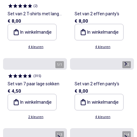
(
2
)
Set van 2 T-shirts met lange
Set van 2 effen panty's
€ 8,00
€ 8,00
mouwen
In winkelmandje
In winkelmandje
4 kleuren
4 kleuren
1
/
1
1
/
2
(
315
)
Set van 7 paar lage sokken
Set van 2 effen panty's
€ 4,50
€ 8,00
In winkelmandje
In winkelmandje
2 kleuren
4 kleuren
1
/
3
1
/
4