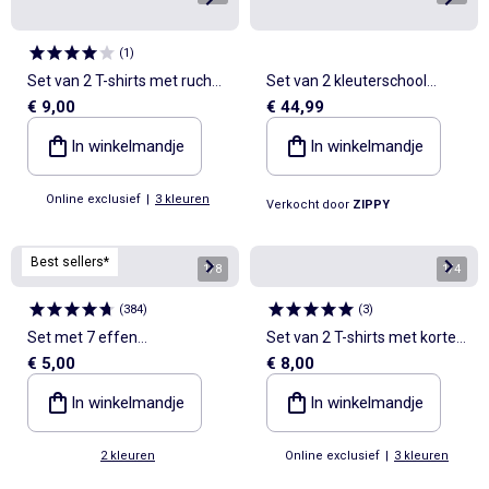
(
1
)
Set van 2 T-shirts met ruches
Set van 2 kleuterschool
€ 9,00
€ 44,99
op de schouders
blouses monsters van
emoties
In winkelmandje
In winkelmandje
Online exclusief
|
3 kleuren
Verkocht door
ZIPPY
Best sellers*
1
/
8
1
/
4
(
384
)
(
3
)
Set met 7 effen
Set van 2 T-shirts met korte
€ 5,00
€ 8,00
onderbroekjes
mouwen
In winkelmandje
In winkelmandje
2 kleuren
Online exclusief
|
3 kleuren