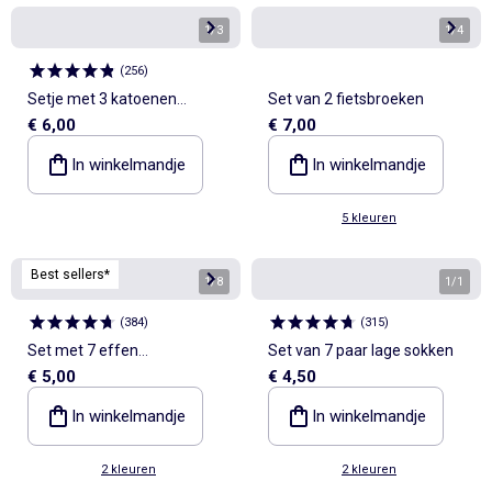
1
/
3
1
/
4
(
256
)
Setje met 3 katoenen
Set van 2 fietsbroeken
€ 6,00
€ 7,00
singlets
In winkelmandje
In winkelmandje
5 kleuren
Best sellers*
1
/
8
1
/
1
(
384
)
(
315
)
Set met 7 effen
Set van 7 paar lage sokken
€ 5,00
€ 4,50
onderbroekjes
In winkelmandje
In winkelmandje
2 kleuren
2 kleuren