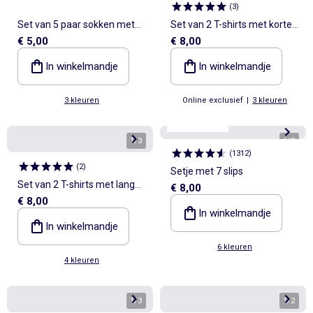
(
3
)
Set van 5 paar sokken met
Set van 2 T-shirts met korte
€ 5,00
€ 8,00
omslag van katoen
mouwen
In winkelmandje
In winkelmandje
3 kleuren
Online exclusief
|
3 kleuren
Best sellers*
1
/
3
1
/
8
(
1312
)
(
2
)
Setje met 7 slips
Set van 2 T-shirts met lange
€ 8,00
€ 8,00
mouwen
In winkelmandje
In winkelmandje
6 kleuren
4 kleuren
1
/
3
1
/
2