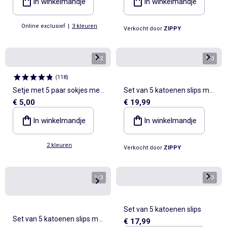
In winkelmandje
In winkelmandje
Online exclusief
|
3 kleuren
Verkocht door
ZIPPY
1
/
2
1
/
3
(
118
)
Setje met 5 paar sokjes met
Set van 5 katoenen slips met
€ 5,00
€ 19,99
ruches
Kuromi-prints
In winkelmandje
In winkelmandje
2 kleuren
Verkocht door
ZIPPY
1
/
3
1
/
3
Set van 5 katoenen slips
Set van 5 katoenen slips met
€ 17,99