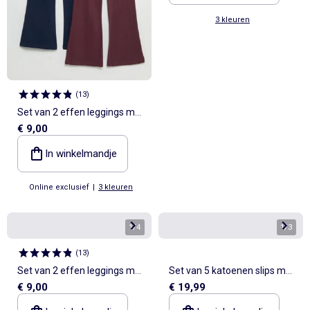
3 kleuren
(
13
)
Set van 2 effen leggings met
€ 9,00
flarevorm
In winkelmandje
Online exclusief
|
3 kleuren
1
/
4
1
/
3
(
13
)
Set van 2 effen leggings met
Set van 5 katoenen slips met
€ 9,00
€ 19,99
flarevorm
Hello Kitty prints