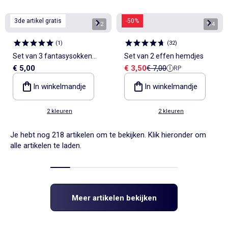
3de artikel gratis
-50%
1
/
2
1
/
4
(
1
)
(
32
)
Set van 3 fantasysokken
Set van 2 effen hemdjes
Verkoopprijs
Referentieprijs
€ 5,00
€ 3,50
€ 7,00
RP
met hartjesprint
In winkelmandje
In winkelmandje
2 kleuren
2 kleuren
Je hebt nog 218 artikelen om te bekijken. Klik hieronder om
alle artikelen te laden.
Meer artikelen bekijken