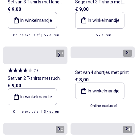
Set van 3 T-shirts met lange
Setje met 3 T-shirts met
€ 9,00
€ 9,00
mouwen
korte mouw
In winkelmandje
In winkelmandje
Online exclusief
|
5 kleuren
5 kleuren
1
/
3
1
/
5
(
1
)
Set van 4 shortjes met print
Set van 2 T-shirts met ruches
€ 8,00
€ 9,00
op de schouders
In winkelmandje
In winkelmandje
Online exclusief
Online exclusief
|
3 kleuren
1
/
2
1
/
4