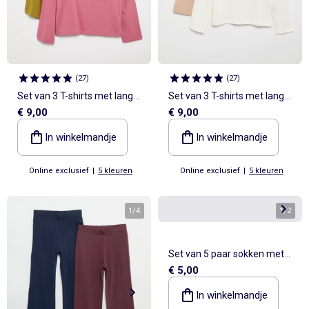
(
27
)
(
27
)
Set van 3 T-shirts met lange
Set van 3 T-shirts met lange
€ 9,00
€ 9,00
mouwen
mouwen
In winkelmandje
In winkelmandje
Online exclusief
|
5 kleuren
Online exclusief
|
5 kleuren
1
/
4
1
/
2
Set van 5 paar sokken met
€ 5,00
omslag van katoen
In winkelmandje