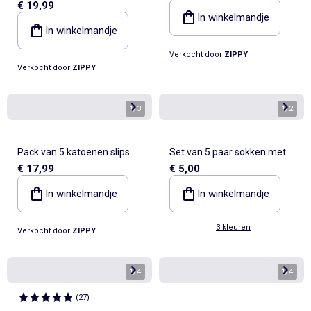
€ 19,99
Jessie en bullseye prints
In winkelmandje
In winkelmandje
Verkocht door
ZIPPY
Verkocht door
ZIPPY
1
/
3
1
/
2
Pack van 5 katoenen slips
Set van 5 paar sokken met
€ 17,99
€ 5,00
met bloemen/stippen
omslag van katoen
In winkelmandje
In winkelmandje
3 kleuren
Verkocht door
ZIPPY
1
/
4
1
/
4
(
27
)