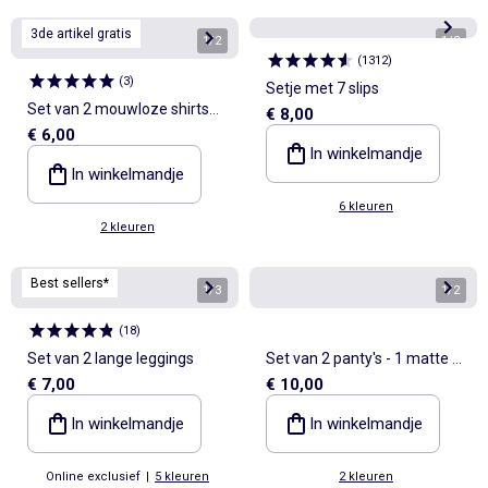
3de artikel gratis
1
/
2
1
/
8
(
1312
)
(
3
)
Setje met 7 slips
Set van 2 mouwloze shirts
€ 8,00
€ 6,00
van pointelletricot
In winkelmandje
In winkelmandje
6 kleuren
2 kleuren
Best sellers*
1
/
3
1
/
2
(
18
)
Set van 2 lange leggings
Set van 2 panty's - 1 matte +
€ 7,00
€ 10,00
1 glanzende
In winkelmandje
In winkelmandje
Online exclusief
|
5 kleuren
2 kleuren