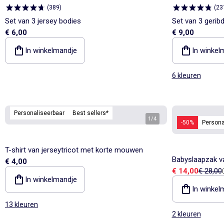
(
389
)
(
23
Set van 3 jersey bodies
Set van 3 gerib
€ 6,00
€ 9,00
In winkelmandje
In winkel
6 kleuren
Personaliseerbaar
Best sellers*
1
/
4
-50%
Persona
T-shirt van jerseytricot met korte mouwen
Babyslaapzak va
€ 4,00
Verkoopprijs
Referent
€ 14,00
€ 28,00
afneembare mo
In winkelmandje
In winkel
13 kleuren
2 kleuren