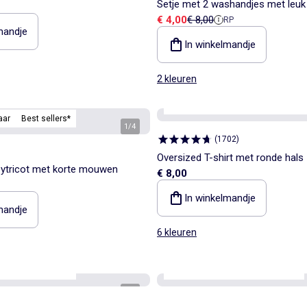
Setje met 2 washandjes met leuk 
Verkoopprijs
Referentieprijs
€ 4,00
€ 8,00
RP
mandje
In winkelmandje
2 kleuren
Personaliseerbaar
onze essential
aar
Best sellers*
1
/
4
(
1702
)
Oversized T-shirt met ronde hals
seytricot met korte mouwen
€ 8,00
In winkelmandje
mandje
6 kleuren
aar
Best sellers*
Personaliseerbaar
Best sellers*
1
/
3