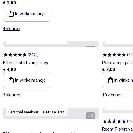
€ 2,00
In winkelmandje
4 kleuren
Personaliseerbaar
Best sellers*
Personaliseerb
1
/
5
(
2400
)
(
74
Effen T-shirt van jersey
Polo van piqué
€ 4,00
€ 7,00
In winkelmandje
In winkel
3 kleuren
10 kleuren
Personaliseerb
Personaliseerbaar
Best sellers*
1
/
3
(
27
Recht T-shirt va