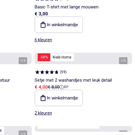
Basic T-shirt met lange mouwen
€ 3,00
In winkelmandje
6 kleuren
-50%
Kiabi Home
1
/
4
1
/
5
(
59
)
xtuur
Setje met 2 washandjes met leuk detail
Verkoopprijs
Referentieprijs
€ 4,00
€ 8,00
RP
In winkelmandje
2 kleuren
Personaliseerbaar
Best sellers*
s
1
/
5
1
/
5