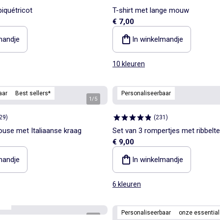
piquétricot
T-shirt met lange mouw
€ 7,00
mandje
In winkelmandje
10 kleuren
aar
Best sellers*
Personaliseerbaar
1
/
5
29
)
(
231
)
ouse met Italiaanse kraag
Set van 3 rompertjes met ribbelte
€ 9,00
mandje
In winkelmandje
6 kleuren
aar
Personaliseerbaar
onze essential
1
/
5