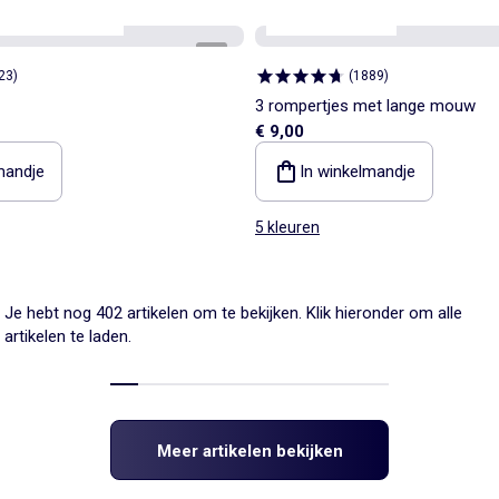
aar
Best sellers*
Personaliseerbaar
1
/
6
23
)
(
1889
)
3 rompertjes met lange mouw
€ 9,00
mandje
In winkelmandje
5 kleuren
Je hebt nog 402 artikelen om te bekijken. Klik hieronder om alle
artikelen te laden.
Meer artikelen bekijken