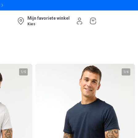
Mijn favoriete winkel
Kies
1
/
5
1
/
4