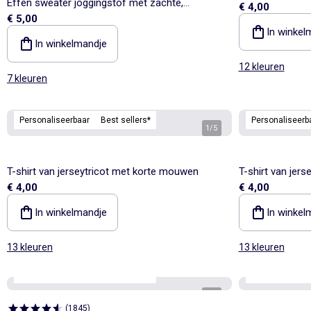
Effen sweater joggingstof met zachte,
€ 4,00
€ 5,00
geruwde binnenzijde
In winkel
In winkelmandje
12 kleuren
7 kleuren
Personaliseerbaar
Best sellers*
Personaliseerb
1
/
5
T-shirt van jerseytricot met korte mouwen
T-shirt van jer
€ 4,00
€ 4,00
In winkelmandje
In winkel
13 kleuren
13 kleuren
Personaliseerbaar
Best sellers*
Personaliseerb
1
/
4
(
1845
)