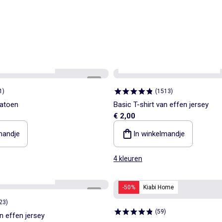
aar
Best sellers*
Personaliseerbaar
Best sellers*
1
/
4
1
)
(
1513
)
katoen
Basic T-shirt van effen jersey
€ 2,00
mandje
In winkelmandje
4 kleuren
aar
Best sellers*
-50%
Kiabi Home
1
/
3
23
)
(
59
)
n effen jersey