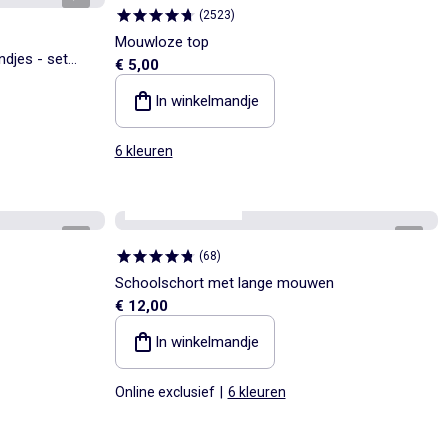
(
2523
)
Mouwloze top
djes - set
€ 5,00
In winkelmandje
6 kleuren
Personaliseerbaar
1
/
4
1
/
6
(
68
)
Schoolschort met lange mouwen
€ 12,00
In winkelmandje
Online exclusief
|
6 kleuren