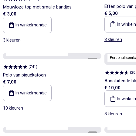
Effen polo van 
Mouwloze top met smalle bandjes
€ 5,00
€ 3,00
In winkel
In winkelmandje
8 kleuren
3 kleuren
Personaliseerbaar
Best sellers*
Personaliseerb
1
/
4
(
741
)
(
20
Polo van piquékatoen
Aansluitende bl
€ 7,00
€ 10,00
In winkelmandje
In winkel
10 kleuren
8 kleuren
Personaliseerbaar
Best sellers*
Personaliseerb
1
/
4