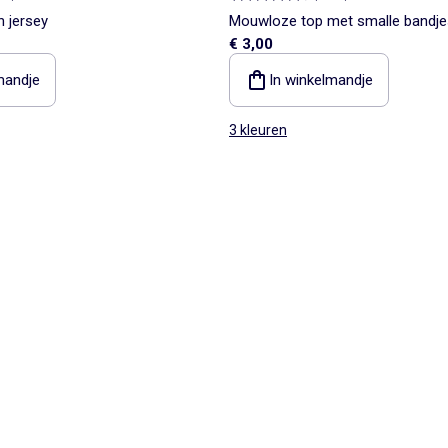
n jersey
Mouwloze top met smalle bandje
€ 3,00
mandje
In winkelmandje
3 kleuren