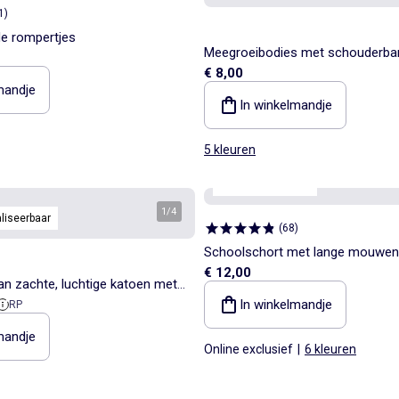
1
)
de rompertjes
Meegroeibodies met schouderban
€ 8,00
van 3
mandje
In winkelmandje
5 kleuren
Personaliseerbaar
1
/
4
liseerbaar
(
68
)
Schoolschort met lange mouwen
€ 12,00
n zachte, luchtige katoen met
ieprijs
In winkelmandje
RP
uwen, TOG-waarde 2.5
mandje
Online exclusief
|
6 kleuren