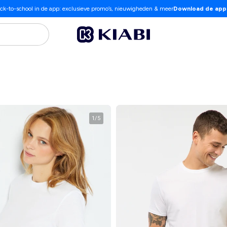
ck-to-school in de app: exclusieve promo’s, nieuwigheden & meer
Download de app
1
/
5