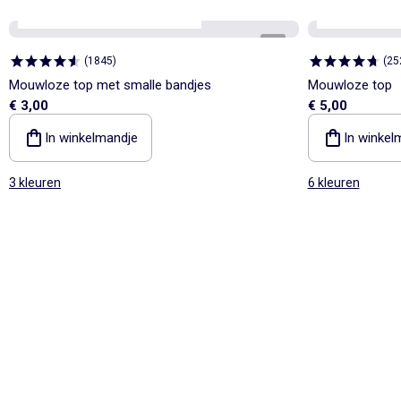
Personaliseerbaar
Best sellers*
Personaliseerb
1
/
4
(
1845
)
(
25
Mouwloze top met smalle bandjes
Mouwloze top
€ 3,00
€ 5,00
In winkelmandje
In winkel
3 kleuren
6 kleuren