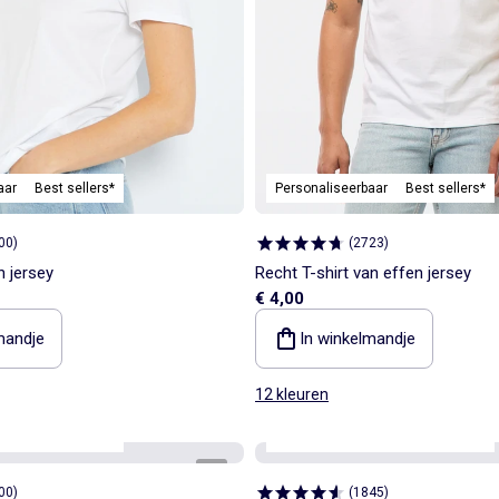
aar
Best sellers*
Personaliseerbaar
Best sellers*
00
)
(
2723
)
n jersey
Recht T-shirt van effen jersey
€ 4,00
mandje
In winkelmandje
12 kleuren
aar
Best sellers*
Personaliseerbaar
Best sellers*
1
/
4
00
)
(
1845
)