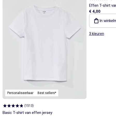
Effen T-shirt va
€ 4,00
In winkel
3 kleuren
Personaliseerbaar
Best sellers*
(
1513
)
Basic T-shirt van effen jersey