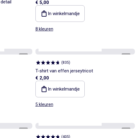
detail
€ 5,00
In winkelmandje
8 kleuren
s
Personaliseerbaar
Best sellers*
1
/
6
1
/
2
(
835
)
T-shirt van effen jerseytricot
€ 2,00
In winkelmandje
5 kleuren
Personaliseerbaar
Best sellers*
1
/
4
1
/
2
(
405
)