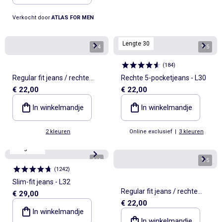
Verkocht door
ATLAS FOR MEN
Lengte 30
1
/
4
1
/
5
(
184
)
Regular fit jeans / rechte
Rechte 5-pocketjeans - L30
€ 22,00
€ 22,00
pijpen met 5 zakken
In winkelmandje
In winkelmandje
2 kleuren
Online exclusief
|
3 kleuren
Lengte 32
1
/
4
1
/
5
(
1242
)
Slim-fit jeans - L32
Regular fit jeans / rechte
€ 29,00
€ 22,00
pijpen met 5 zakken
In winkelmandje
In winkelmandje