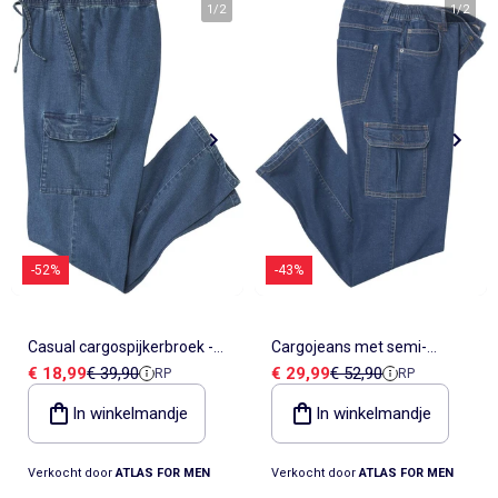
1
/
2
1
/
2
-52%
-43%
Casual cargospijkerbroek -
Cargojeans met semi-
Verkoopprijs
Referentieprijs
Verkoopprijs
Referentieprijs
€ 18,99
€ 39,90
€ 29,99
€ 52,90
RP
RP
ATLAS FOR MEN
elastische tailleband - ATLAS
FOR MEN
In winkelmandje
In winkelmandje
Verkocht door
ATLAS FOR MEN
Verkocht door
ATLAS FOR MEN