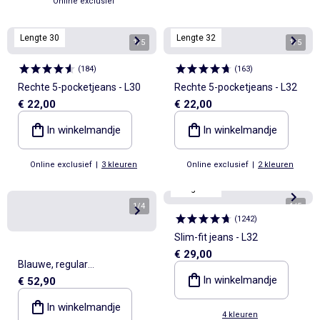
Online exclusief
Lengte 30
Lengte 32
1
/
5
1
/
5
(
184
)
(
163
)
Rechte 5-pocketjeans - L30
Rechte 5-pocketjeans - L32
€ 22,00
€ 22,00
In winkelmandje
In winkelmandje
Online exclusief
|
3 kleuren
Online exclusief
|
2 kleuren
Lengte 32
1
/
4
1
/
5
(
1242
)
Slim-fit jeans - L32
€ 29,00
Blauwe, regular
In winkelmandje
€ 52,90
cargospijkerbroek - ATLAS
FOR MEN
In winkelmandje
4 kleuren