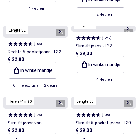
4 kleuren
2 kleuren
Lengte 32
Lengte 32
1
/
3
1
/
5
(
1242
)
(
163
)
Slim-fit jeans - L32
Rechte 5-pocketjeans - L32
€ 29,00
€ 22,00
In winkelmandje
In winkelmandje
4 kleuren
Online exclusief
|
2 kleuren
Heren +1m90
Lengte 30
1
/
6
1
/
5
(
126
)
(
108
)
Slim-fit jeans van
Slim-fit 5-pocket-jeans - L30
€ 22,00
€ 29,00
stretchkatoen - L36