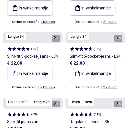
In winkelmandje
In winkelmandje
Online exclusief
|
2 kleuren
Online exclusief
|
2 kleuren
Lengte 34
Lengte 34
1
/
5
1
/
5
(
149
)
(
149
)
Slim-fit 5-pocket-jeans - L34
Slim-fit 5-pocket-jeans - L34
€ 22,00
€ 22,00
In winkelmandje
In winkelmandje
Online exclusief
|
2 kleuren
Online exclusief
|
2 kleuren
Heren +1m90
Lengte 28
Heren +1m90
1
/
5
1
/
5
(
139
)
(
118
)
Slim-fit jeans van
Regular-fit jeans - L36