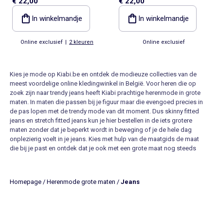
€ 22,00
€ 22,00
stretchkatoen - L38
In winkelmandje
In winkelmandje
Online exclusief
|
2 kleuren
Online exclusief
Kies je mode op Kiabi.be en ontdek de modieuze collecties van de
meest voordelige online kledingwinkel in België. Voor heren die op
zoek zijn naar trendy jeans heeft Kiabi prachtige herenmode in grote
maten. In maten die passen bij je figuur maar die evengoed precies in
de pas lopen met de trendy mode van dit moment. Dus skinny fitted
jeans en stretch fitted jeans kun je hier bestellen in de iets grotere
maten zonder dat je beperkt wordt in beweging of je de hele dag
onplezierig voelt in je jeans. Kies met hulp van de maatgids de maat
die bij je past en ontdek dat je ook met een grote maat nog steeds
lekker trendy voor de dag kunt komen. Combineer de jeans met een
oversized overhemd of een ruimvallende sweater. Draag onder je jeans
een sportief paar sneakers en je bent perfect gekleed om de deur uit
Homepage
/
Herenmode grote maten
/
Jeans
te gaan.
Leuke jeans in grote maten voor heren bij Kiabi
Heb je een leuke jeans nodig? Voor in het weekend en in je vrije tijd?
Kijk op Kiabi.be en verbaas je over ons royale aanbod jeans voor heren