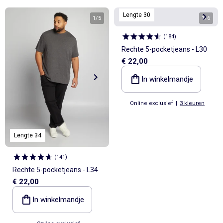
Lengte 30
1
/
5
1
/
6
(
184
)
Rechte 5-pocketjeans - L30
€ 22,00
In winkelmandje
Online exclusief
|
3 kleuren
Lengte 34
(
141
)
Rechte 5-pocketjeans - L34
€ 22,00
In winkelmandje