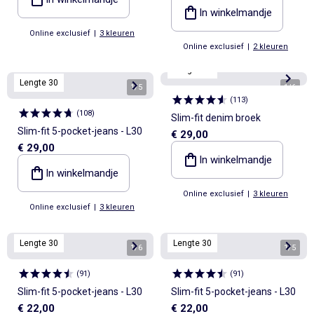
In winkelmandje
Online exclusief
|
3 kleuren
Online exclusief
|
2 kleuren
Lengte 34
Lengte 30
1
/
5
1
/
6
(
113
)
(
108
)
Slim-fit denim broek
Slim-fit 5-pocket-jeans - L30
€ 29,00
€ 29,00
In winkelmandje
In winkelmandje
Online exclusief
|
3 kleuren
Online exclusief
|
3 kleuren
Lengte 30
Lengte 30
1
/
6
1
/
5
(
91
)
(
91
)
Slim-fit 5-pocket-jeans - L30
Slim-fit 5-pocket-jeans - L30
€ 22,00
€ 22,00