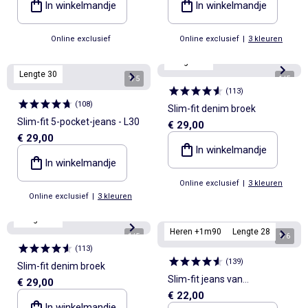
In winkelmandje
In winkelmandje
Online exclusief
Online exclusief
|
3 kleuren
Lengte 34
Lengte 30
1
/
5
1
/
5
(
113
)
(
108
)
Slim-fit denim broek
Slim-fit 5-pocket-jeans - L30
€ 29,00
€ 29,00
In winkelmandje
In winkelmandje
Online exclusief
|
3 kleuren
Online exclusief
|
3 kleuren
Lengte 34
Heren +1m90
Lengte 28
1
/
5
1
/
6
(
113
)
(
139
)
Slim-fit denim broek
Slim-fit jeans van
€ 29,00
€ 22,00
stretchkatoen - L38
In winkelmandje