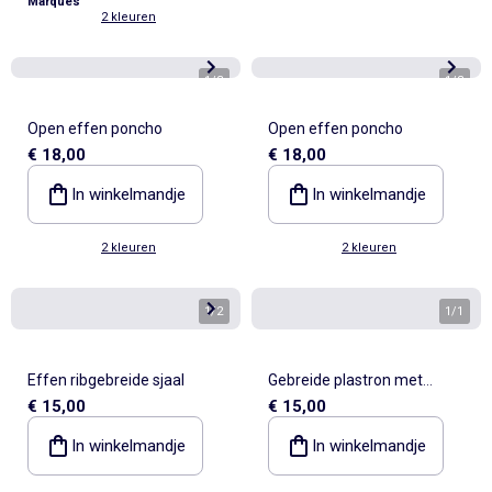
Marques
2 kleuren
1
/
3
1
/
3
Open effen poncho
Open effen poncho
€ 18,00
€ 18,00
In winkelmandje
In winkelmandje
2 kleuren
2 kleuren
1
/
2
1
/
1
Effen ribgebreide sjaal
Gebreide plastron met
€ 15,00
€ 15,00
colkraag
In winkelmandje
In winkelmandje