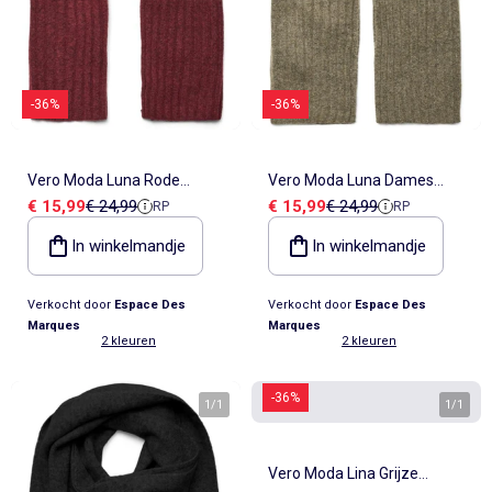
-36%
-36%
Vero Moda Luna Rode
Vero Moda Luna Dames
Verkoopprijs
Referentieprijs
Verkoopprijs
Referentieprijs
€ 15,99
€ 24,99
€ 15,99
€ 24,99
RP
RP
Dames Sjaal
Sjaal Kaki
In winkelmandje
In winkelmandje
Verkocht door
Espace Des
Verkocht door
Espace Des
Marques
Marques
2 kleuren
2 kleuren
-36%
1
/
1
1
/
1
Vero Moda Lina Grijze