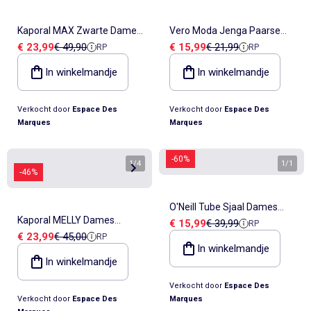
Kaporal MAX Zwarte Dames
Vero Moda Jenga Paarse
Verkoopprijs
Referentieprijs
Verkoopprijs
Referentieprijs
€ 23,99
€ 49,90
€ 15,99
€ 21,99
RP
RP
Sjaal
Dames Sjaal
In winkelmandje
In winkelmandje
Verkocht door
Espace Des
Verkocht door
Espace Des
Marques
Marques
-60%
1
/
4
1
/
1
-46%
O'Neill Tube Sjaal Dames
Kaporal MELLY Dames
Verkoopprijs
Referentieprijs
€ 15,99
€ 39,99
RP
Zwart/Wit
Verkoopprijs
Referentieprijs
€ 23,99
€ 45,00
RP
Mutsen en Sjaals Set Zwart
In winkelmandje
In winkelmandje
Verkocht door
Espace Des
Verkocht door
Espace Des
Marques