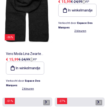
Verkoopprijs
Referentieprijs
€ 15,99
€ 24,99
RP
Dames Sjaal
In winkelmandje
Verkocht door
Espace Des
Marques
2 kleuren
-36%
Vero Moda Lina Zwarte
Verkoopprijs
Referentieprijs
€ 15,99
€ 24,99
RP
Dames Sjaal
In winkelmandje
Verkocht door
Espace Des
Marques
2 kleuren
-51%
-27%
1
/
2
1
/
2