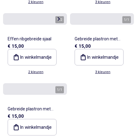
2 kleuren
3 kleuren
1
/
2
1
/
1
Effen ribgebreide sjaal
Gebreide plastron met
€ 15,00
€ 15,00
colkraag
In winkelmandje
In winkelmandje
2 kleuren
3 kleuren
1
/
1
Gebreide plastron met
€ 15,00
colkraag
In winkelmandje