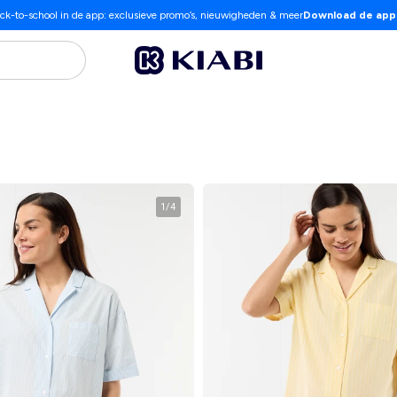
ck-to-school in de app: exclusieve promo’s, nieuwigheden & meer
Download de app
1
/
4