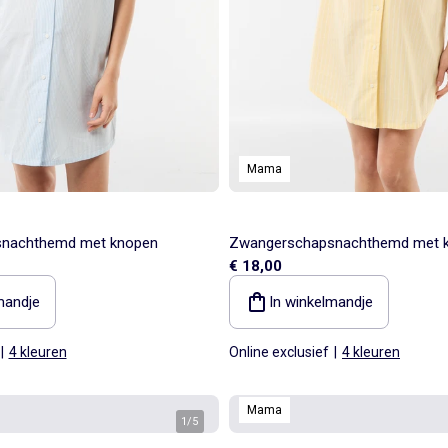
Mama
nachthemd met knopen
Zwangerschapsnachthemd met 
€ 18,00
mandje
In winkelmandje
|
4 kleuren
Online exclusief
|
4 kleuren
Mama
1
/
5