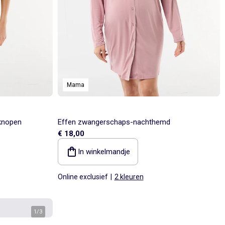
Mama
knopen
Effen zwangerschaps-nachthemd
€ 18,00
In winkelmandje
Online exclusief
|
2 kleuren
1
/
3