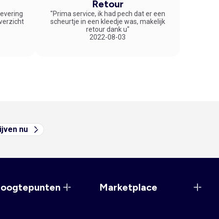
Retour
 levering
"Prima service, ik had pech dat er een
overzicht
scheurtje in een kleedje was, makelijk
retour dank u"
2022-08-03
ijven nu
hoogtepunten
Marketplace