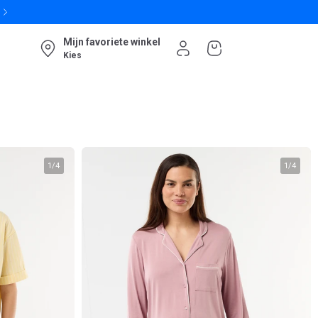
Mijn favoriete winkel
Kies
1
/
4
1
/
4