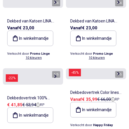
1
/
4
1
/
4
Dekbed van Katoen LINA
Dekbed van Katoen LINA
Vanaf
€ 23,00
Vanaf
€ 23,00
Douceur d'Intérieur
Douceur d'Intérieur
In winkelmandje
In winkelmandje
Verkocht door
Promo Linge
Verkocht door
Promo Linge
10 kleuren
10 kleuren
-45%
1
/
5
1
/
5
-22%
Dekbedovertrek Color lines
Dekbedovertrek 100%
Verkoopprijs
Referentieprijs
Vanaf
€ 35,99
€ 66,00
RP
"Happyfriday"
Verkoopprijs
Referentieprijs
€ 41,85
€ 53,94
RP
Perkaal Katoen ORIGINE
In winkelmandje
In winkelmandje
Verkocht door
Happy Friday