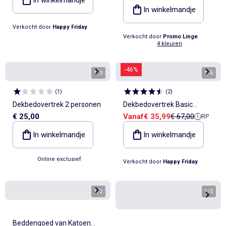
In winkelmandje
Verkocht door
Happy Friday
Verkocht door
Promo Linge
4 kleuren
-46%
1
/
3
1
/
5
(
1
)
(
2
)
Dekbedovertrek 2 personen
Dekbedovertrek Basic
Verkoopprijs
Referentieprijs
€ 25,00
Vanaf
€ 35,99
€ 67,00
RP
"Happyfriday"
In winkelmandje
In winkelmandje
Online exclusief
Verkocht door
Happy Friday
1
/
2
1
/
5
Beddengoed van Katoen