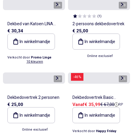
1
/
4
1
/
3
(
1
)
Dekbed van Katoen LINA
2-persoons dekbedovertrek
€ 30,34
€ 25,00
Douceur d'Intérieur
In winkelmandje
In winkelmandje
Online exclusief
Verkocht door
Promo Linge
10 kleuren
-46%
1
/
3
1
/
5
Dekbedovertrek 2 personen
Dekbedovertrek Basic
Verkoopprijs
Referentieprijs
€ 25,00
Vanaf
€ 35,99
€ 67,00
RP
"Happyfriday"
In winkelmandje
In winkelmandje
Online exclusief
Verkocht door
Happy Friday