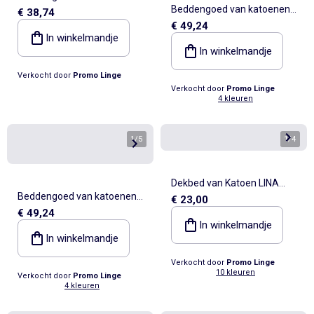
Beddengoed van katoenen
€ 38,74
Diego PROMO LINGE
€ 49,24
gaas Alia PROMO LINGE
In winkelmandje
In winkelmandje
Verkocht door
Promo Linge
Verkocht door
Promo Linge
4 kleuren
1
/
5
1
/
4
Dekbed van Katoen LINA
Beddengoed van katoenen
€ 23,00
Douceur d'Intérieur
€ 49,24
gaas Alia PROMO LINGE
In winkelmandje
In winkelmandje
Verkocht door
Promo Linge
10 kleuren
Verkocht door
Promo Linge
4 kleuren