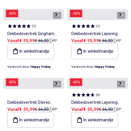
-45%
-45%
1
/
5
1
/
5
(
1
)
(
1
)
Dekbedovertrek Gingham
Dekbedovertrek Layering
Verkoopprijs
Referentieprijs
Verkoopprijs
Referentieprijs
Vanaf
€ 35,99
€ 66,00
Vanaf
€ 35,99
€ 66,00
RP
RP
"Happyfriday"
"Happyfriday"
In winkelmandje
In winkelmandje
Verkocht door
Happy Friday
Verkocht door
Happy Friday
-45%
-45%
1
/
5
1
/
5
(
6
)
Dekbedovertrek Stereo
Dekbedovertrek Layering
Verkoopprijs
Referentieprijs
Verkoopprijs
Referentieprijs
Vanaf
€ 35,99
€ 66,00
Vanaf
€ 35,99
€ 66,00
RP
RP
"Happyfriday"
"Happyfriday"
In winkelmandje
In winkelmandje