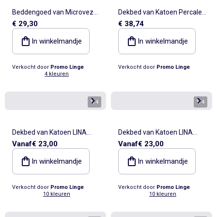
Beddengoed van Microvezel
Dekbed van Katoen Percale
€ 29,30
€ 38,74
Cléo PROMO LINGE
Douceur d'Intérieur
In winkelmandje
In winkelmandje
Verkocht door
Promo Linge
Verkocht door
Promo Linge
4 kleuren
1
/
4
1
/
4
Dekbed van Katoen LINA
Dekbed van Katoen LINA
Vanaf
€ 23,00
Vanaf
€ 23,00
Douceur d'Intérieur
Douceur d'Intérieur
In winkelmandje
In winkelmandje
Verkocht door
Promo Linge
Verkocht door
Promo Linge
10 kleuren
10 kleuren