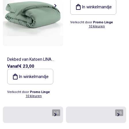
In winkelmandje
Verkocht door
Promo Linge
10 kleuren
Dekbed van Katoen LINA
Vanaf
€ 23,00
Douceur d'Intérieur
In winkelmandje
Verkocht door
Promo Linge
10 kleuren
1
/
5
1
/
5