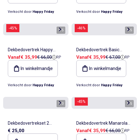
Verkocht door
Happy Friday
Verkocht door
Happy Friday
-45%
-46%
1
/
5
1
/
5
Dekbedovertrek Happy
Dekbedovertrek Basic
Verkoopprijs
Referentieprijs
Verkoopprijs
Referentieprijs
Vanaf
€ 35,99
€ 66,00
Vanaf
€ 35,99
€ 67,00
RP
RP
stripes "Happyfriday"
"Happyfriday"
In winkelmandje
In winkelmandje
Verkocht door
Happy Friday
Verkocht door
Happy Friday
-45%
1
/
3
1
/
5
Dekbedovertrekset 2
Dekbedovertrek Manarola
Verkoopprijs
Referentieprijs
€ 25,00
Vanaf
€ 35,99
€ 66,00
RP
personen
"Happyfriday"