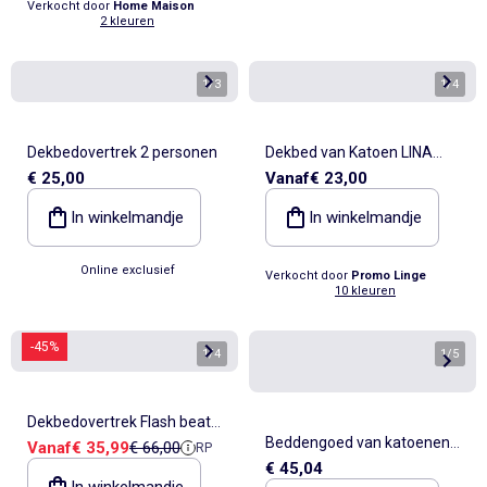
Verkocht door
Home Maison
2 kleuren
1
/
3
1
/
4
Dekbedovertrek 2 personen
Dekbed van Katoen LINA
€ 25,00
Vanaf
€ 23,00
Douceur d'Intérieur
In winkelmandje
In winkelmandje
Online exclusief
Verkocht door
Promo Linge
10 kleuren
-45%
1
/
4
1
/
5
Dekbedovertrek Flash beat
Beddengoed van katoenen
Verkoopprijs
Referentieprijs
Vanaf
€ 35,99
€ 66,00
RP
"Happyfriday"
€ 45,04
gaas Alia PROMO LINGE
In winkelmandje