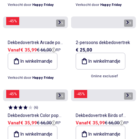
Verkocht door
Happy Friday
Verkocht door
Happy Friday
-45%
1
/
5
1
/
3
Dekbedovertrek Arcade pop
2-persoons dekbedovertrek
Verkoopprijs
Referentieprijs
Vanaf
€ 35,99
€ 66,00
€ 25,00
RP
"Happyfriday"
In winkelmandje
In winkelmandje
Online exclusief
Verkocht door
Happy Friday
-45%
-45%
1
/
5
1
/
5
(
6
)
Dekbedovertrek Color pop
Dekbedovertrek Birds of
Verkoopprijs
Referentieprijs
Verkoopprijs
Referentieprijs
Vanaf
€ 35,99
€ 66,00
Vanaf
€ 35,99
€ 66,00
RP
RP
"Happyfriday"
paradise "Happyfriday"
In winkelmandje
In winkelmandje