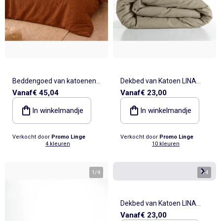
Beddengoed van katoenen
Dekbed van Katoen LINA
Vanaf
€ 45,04
Vanaf
€ 23,00
gaas Alia PROMO LINGE
Douceur d'Intérieur
In winkelmandje
In winkelmandje
Verkocht door
Promo Linge
Verkocht door
Promo Linge
4 kleuren
10 kleuren
1
/
4
1
/
4
Dekbed van Katoen LINA
Vanaf
€ 23,00
Douceur d'Intérieur