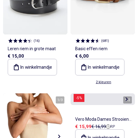
(
16
)
(
681
)
Leren riem in grote maat
Basic effen riem
€ 15,00
€ 6,00
In winkelmandje
In winkelmandje
2 kleuren
-5%
1
/
3
1
/
2
Vero Moda Dames Strooien
Verkoopprijs
Referentieprijs
€ 15,99
€ 16,99
RP
Riem Cognac
In winkelmandje