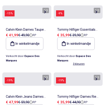
1
/
3
1
/
2
-15%
-9%
Calvin Klein Dames Taupe
Tommy Hilfiger Essentials
Verkoopprijs
Referentieprijs
Verkoopprijs
Referentieprijs
€ 41,99
€ 49,90
€ 35,99
€ 39,90
RP
RP
Riem met Vierkante Gesp
Damesriem - Marineblauw
In winkelmandje
In winkelmandje
Verkocht door
Espace Des
Verkocht door
Espace Des
Marques
Marques
3 kleuren
1
/
3
1
/
3
-19%
-19%
Calvin Klein Jeans Dames
Tommy Hilfiger Dames Riem
Verkoopprijs
Referentieprijs
Verkoopprijs
Referentieprijs
€ 47,99
€ 59,90
€ 35,99
€ 44,90
RP
RP
Zwarte Riem met Gesp
Zwart - Everywhere Collectie