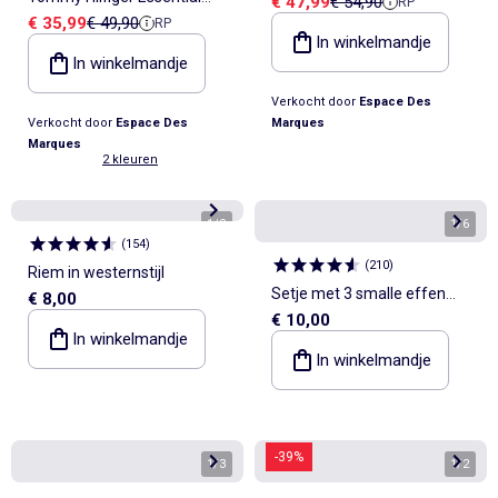
Verkoopprijs
Referentieprijs
€ 47,99
€ 54,90
RP
Zwarte Riem
Verkoopprijs
Referentieprijs
€ 35,99
€ 49,90
RP
Marineblauwe Damesriem
In winkelmandje
In winkelmandje
Verkocht door
Espace Des
Verkocht door
Espace Des
Marques
Marques
2 kleuren
1
/
2
1
/
6
(
154
)
(
210
)
Riem in westernstijl
Setje met 3 smalle effen
€ 8,00
€ 10,00
riemen
In winkelmandje
In winkelmandje
-39%
1
/
3
1
/
2