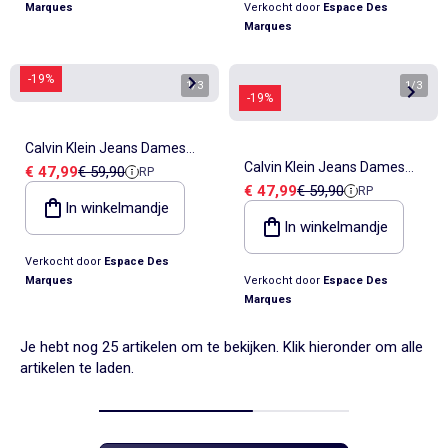
Marques
Verkocht door
Espace Des
Marques
-19%
1
/
3
1
/
3
-19%
Calvin Klein Jeans Dames
Calvin Klein Jeans Dames
Verkoopprijs
Referentieprijs
€ 47,99
€ 59,90
RP
Riem Beige met Lus
Verkoopprijs
Referentieprijs
€ 47,99
€ 59,90
RP
Riem Zwart met Emblem
In winkelmandje
In winkelmandje
Verkocht door
Espace Des
Marques
Verkocht door
Espace Des
Marques
Je hebt nog 25 artikelen om te bekijken. Klik hieronder om alle
artikelen te laden.