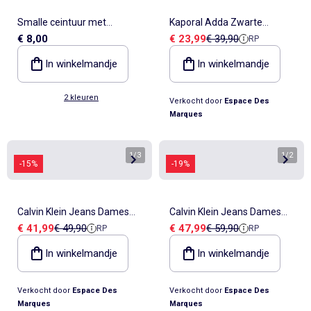
Smalle ceintuur met
Kaporal Adda Zwarte
Verkoopprijs
Referentieprijs
€ 8,00
€ 23,99
€ 39,90
RP
luipaardprint
Damesriem
In winkelmandje
In winkelmandje
2 kleuren
Verkocht door
Espace Des
Marques
1
/
3
1
/
2
-15%
-19%
Calvin Klein Jeans Dames
Calvin Klein Jeans Dames
Verkoopprijs
Referentieprijs
Verkoopprijs
Referentieprijs
€ 41,99
€ 49,90
€ 47,99
€ 59,90
RP
RP
Riem Zwart met Gesp 15mm
Riem Taupe met Emblem
In winkelmandje
In winkelmandje
Verkocht door
Espace Des
Verkocht door
Espace Des
Marques
Marques