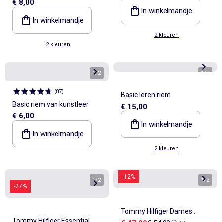
€ 8,00
luipaardprint
In winkelmandje
In winkelmandje
2 kleuren
2 kleuren
1
/
2
1
/
2
(
87
)
Basic leren riem
Basic riem van kunstleer
€ 15,00
€ 6,00
In winkelmandje
In winkelmandje
2 kleuren
-12%
1
/
2
1
/
2
-27%
Tommy Hilfiger Dames
Tommy Hilfiger Essential