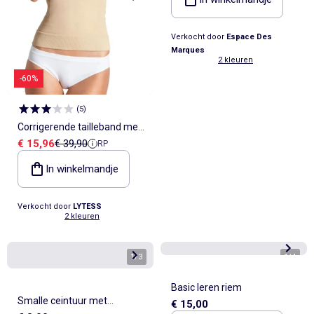
Verkocht door
Espace Des
Marques
2 kleuren
-60%
(
5
)
Corrigerende tailleband met
Verkoopprijs
Referentieprijs
€ 15,96
€ 39,90
RP
afslankende actieve
ingrediënten
In winkelmandje
Verkocht door
LYTESS
2 kleuren
1
/
3
1
/
4
Basic leren riem
Smalle ceintuur met
€ 15,00