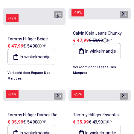
-19%
1
/
2
1
/
2
-12%
Calvin Klein Jeans Chunky
Tommy Hilfiger Beige
Verkoopprijs
Referentieprijs
€ 47,99
€ 59,90
RP
Beige Damesriem
Verkoopprijs
Referentieprijs
€ 47,99
€ 54,90
RP
Damesriem met Vierkante
In winkelmandje
Gesp
In winkelmandje
Verkocht door
Espace Des
Verkocht door
Espace Des
Marques
Marques
-34%
-27%
1
/
3
1
/
2
Tommy Hilfiger Dames Riem
Tommy Hilfiger Essential
Verkoopprijs
Referentieprijs
Verkoopprijs
Referentieprijs
€ 35,99
€ 54,90
€ 35,99
€ 49,90
RP
RP
Zwart Heritage
Dames Riem Beige
In winkelmandje
In winkelmandje