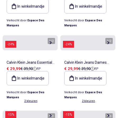
In winkelmandje
In winkelmandje
Verkocht door
Espace Des
Verkocht door
Espace Des
Marques
Marques
1
/
2
1
/
2
-24%
-24%
Calvin Klein Jeans Essential
Calvin Klein Jeans Dames
Verkoopprijs
Referentieprijs
Verkoopprijs
Referentieprijs
€ 29,99
€ 39,90
€ 29,99
€ 39,90
RP
RP
Buckle Beige Damesriem
Riem Zwart met Essentiële
Gesp
In winkelmandje
In winkelmandje
Verkocht door
Espace Des
Verkocht door
Espace Des
Marques
Marques
2 kleuren
2 kleuren
-15%
-15%
1
/
2
1
/
3