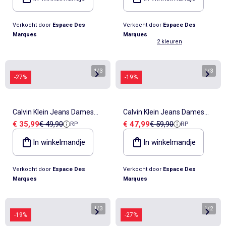
Verkocht door
Espace Des
Verkocht door
Espace Des
Marques
Marques
2 kleuren
1
/
3
1
/
3
-27%
-19%
Calvin Klein Jeans Dames
Calvin Klein Jeans Dames
Verkoopprijs
Referentieprijs
Verkoopprijs
Referentieprijs
€ 35,99
€ 49,90
€ 47,99
€ 59,90
RP
RP
Skinny Riem Wit met CK
Zwarte Riem Emblem
Gesp
LV04F7048G
In winkelmandje
In winkelmandje
Verkocht door
Espace Des
Verkocht door
Espace Des
Marques
Marques
1
/
3
1
/
2
-19%
-27%