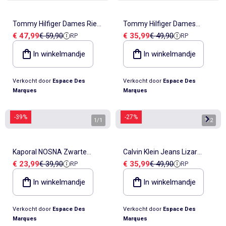
Tommy Hilfiger Dames Riem
Tommy Hilfiger Dames
Verkoopprijs
Referentieprijs
Verkoopprijs
Referentieprijs
€ 47,99
€ 59,90
€ 35,99
€ 49,90
RP
RP
Zwart met TH Logo 2.5 cm
Metallic 2.0 Zwarte Riem
In winkelmandje
In winkelmandje
Verkocht door
Espace Des
Verkocht door
Espace Des
Marques
Marques
-39%
-27%
1
/
1
1
/
2
Kaporal NOSNA Zwarte
Calvin Klein Jeans Lizar
Verkoopprijs
Referentieprijs
Verkoopprijs
Referentieprijs
€ 23,99
€ 39,90
€ 35,99
€ 49,90
RP
RP
Croco Damesriem
Zwarte Damesriem
In winkelmandje
In winkelmandje
Verkocht door
Espace Des
Verkocht door
Espace Des
Marques
Marques