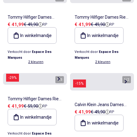
Tommy Hilfiger Dames
Tommy Hilfiger Dames Riem
Verkoopprijs
Referentieprijs
Verkoopprijs
Referentieprijs
€ 41,99
€ 49,90
€ 41,99
€ 49,90
RP
RP
Bruine Riem Cool 3.0
Zwart Cool 3.0
In winkelmandje
In winkelmandje
Verkocht door
Espace Des
Verkocht door
Espace Des
Marques
Marques
2 kleuren
2 kleuren
-29%
1
/
3
1
/
2
-15%
Tommy Hilfiger Dames Riem
Calvin Klein Jeans Dames
Verkoopprijs
Referentieprijs
€ 41,99
€ 59,90
RP
Zwart Effortless
Verkoopprijs
Referentieprijs
€ 41,99
€ 49,90
RP
Zwarte Riem LV04K7012G
In winkelmandje
In winkelmandje
Verkocht door
Espace Des