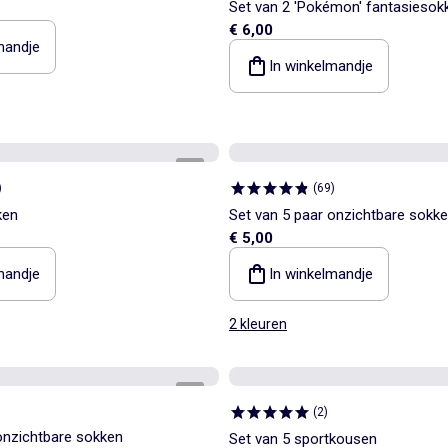
Set van 2 'Pokémon' fantasiesokk
€ 6,00
en 'Pokéball'
mandje
In winkelmandje
1
/
2
)
(
69
)
ken
Set van 5 paar onzichtbare sokk
€ 5,00
mandje
In winkelmandje
2 kleuren
1
/
2
(
2
)
onzichtbare sokken
Set van 5 sportkousen