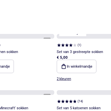
3de artikel gratis
1
/
2
)
(
1
)
enen sokken
Set van 3 gestreepte sokken
€ 5,00
mandje
In winkelmandje
2 kleuren
1
/
2
(
74
)
'Minecraft' sokken
Set van 5 katoenen sokken