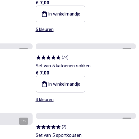
€ 7,00
In winkelmandje
5 kleuren
1
/
2
1
/
2
(
74
)
Set van 5 katoenen sokken
€ 7,00
In winkelmandje
3 kleuren
1
/
2
1
/
2
(
2
)
Set van 5 sportkousen