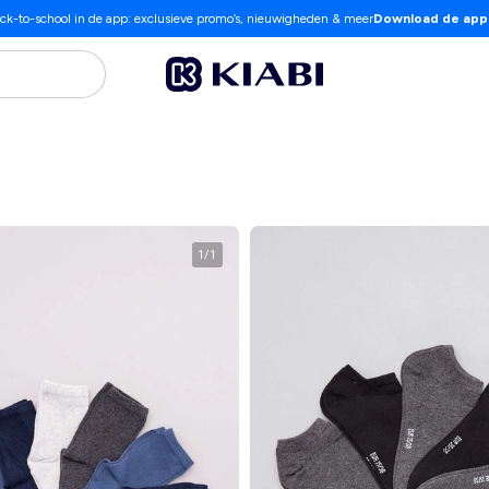
ck-to-school in de app: exclusieve promo’s, nieuwigheden & meer
Download de app
1
/
1