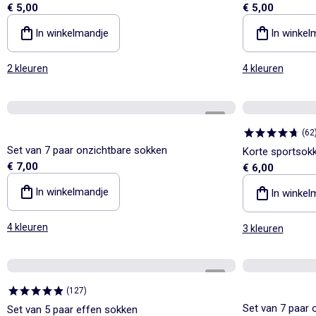
€ 5,00
€ 5,00
In winkelmandje
In winkel
2 kleuren
4 kleuren
1
/
2
(
62
Set van 7 paar onzichtbare sokken
Korte sportsok
€ 7,00
€ 6,00
In winkelmandje
In winkel
4 kleuren
3 kleuren
1
/
2
(
127
)
Set van 7 paar 
Set van 5 paar effen sokken