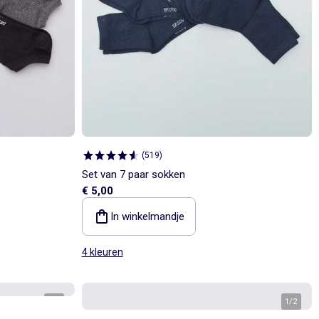
(
519
)
Set van 7 paar sokken
€ 5,00
In winkelmandje
4 kleuren
1
/
2
1
/
2