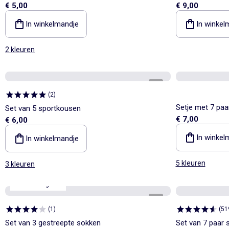
€ 5,00
€ 9,00
In winkelmandje
In winkel
2 kleuren
1
/
2
(
2
)
Setje met 7 paa
Set van 5 sportkousen
€ 7,00
€ 6,00
In winkel
In winkelmandje
5 kleuren
3 kleuren
3de artikel gratis
1
/
2
(
1
)
(
51
Set van 3 gestreepte sokken
Set van 7 paar 