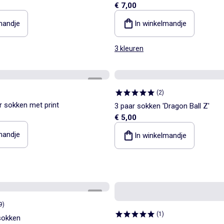
€ 7,00
mandje
In winkelmandje
3 kleuren
1
/
2
(
2
)
r sokken met print
3 paar sokken 'Dragon Ball Z'
€ 5,00
mandje
In winkelmandje
1
/
1
9
)
(
1
)
sokken