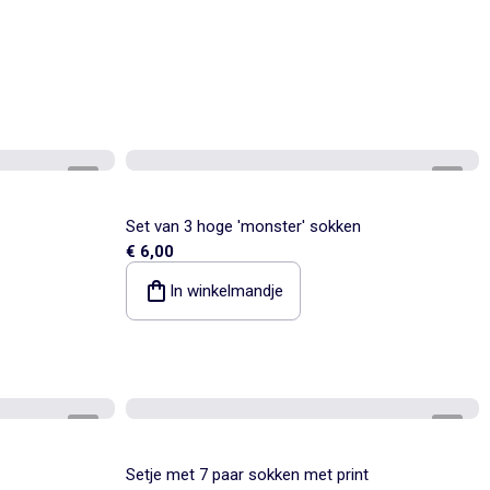
1
/
2
1
/
2
Set van 3 hoge 'monster' sokken
€ 6,00
In winkelmandje
1
/
2
1
/
2
Setje met 7 paar sokken met print