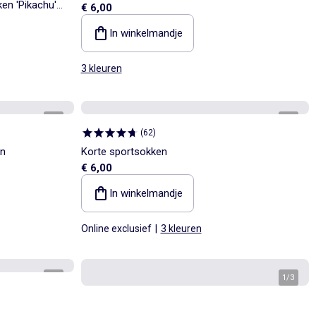
en 'Pikachu'
€ 6,00
In winkelmandje
3 kleuren
1
/
2
1
/
2
(
62
)
en
Korte sportsokken
€ 6,00
In winkelmandje
Online exclusief
|
3 kleuren
1
/
2
1
/
3