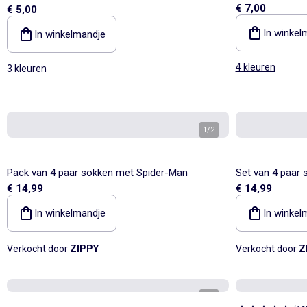
€ 7,00
€ 5,00
In winkel
In winkelmandje
4 kleuren
3 kleuren
1
/
2
Pack van 4 paar sokken met Spider-Man
Set van 4 paar
€ 14,99
€ 14,99
In winkelmandje
In winkel
Verkocht door
ZIPPY
Verkocht door
Z
1
/
2