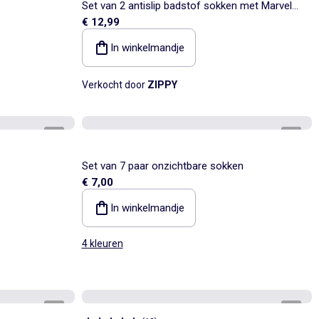
Set van 2 antislip badstof sokken met Marvel
€ 12,99
helden
In winkelmandje
Verkocht door
ZIPPY
1
/
3
1
/
2
Set van 7 paar onzichtbare sokken
€ 7,00
In winkelmandje
4 kleuren
1
/
2
1
/
2