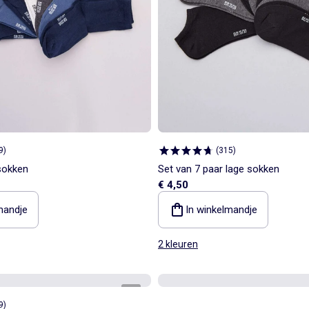
9
)
(
315
)
sokken
Set van 7 paar lage sokken
€ 4,50
mandje
In winkelmandje
2 kleuren
1
/
2
9
)