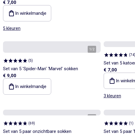
€ 7,00
In winkelmandje
5 kleuren
1
/
2
(
74
(
5
)
Set van 5 kato
Set van 5 'Spider-Man' 'Marvel' sokken
€ 7,00
€ 9,00
In winkel
In winkelmandje
3 kleuren
1
/
2
(
69
)
(
1
)
Set van 5 paar onzichtbare sokken
Set van 5 paar 