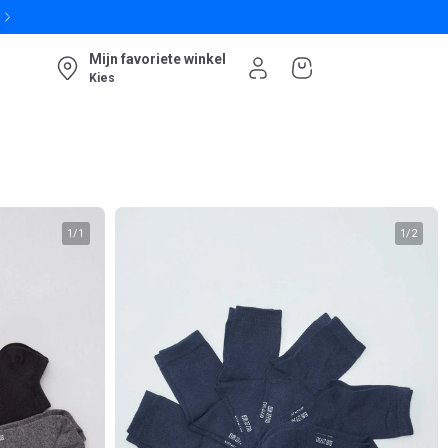
Mijn favoriete winkel
Kies
1
/
1
1
/
2