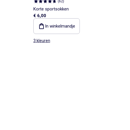
(
62
)
Korte sportsokken
€ 6,00
In winkelmandje
3 kleuren