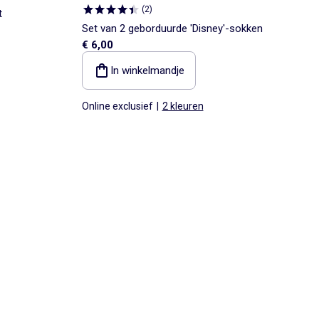
(
2
)
t
Set van 2 geborduurde 'Disney'-sokken
€ 6,00
In winkelmandje
Online exclusief
|
2 kleuren