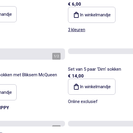
€ 6,00
mandje
In winkelmandje
3 kleuren
1
/
2
Set van 5 paar 'Dim' sokken
 sokken met Bliksem McQueen
€ 14,00
In winkelmandje
mandje
Online exclusief
IPPY
1
/
2