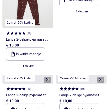
2 kleuren
2e met -50% korting
(
10
)
Lange 2-delige pyjamaset
€ 10,00
van pointellestof
In winkelmandje
4 kleuren
2e met -50% korting
2e met -50% korting
1
/
4
1
/
4
(
10
)
(
10
)
Lange 2-delige pyjamaset
Lange 2-delige pyjamaset
€ 10,00
€ 10,00
van pointellestof
van pointellestof