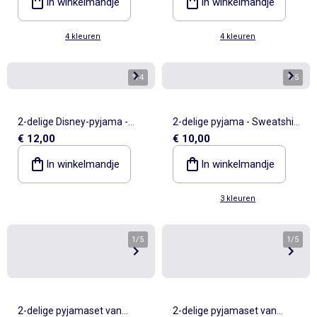
In winkelmandje
In winkelmandje
4 kleuren
4 kleuren
1
/
4
1
/
5
2-delige Disney-pyjama -
2-delige pyjama - Sweatshirt
€ 12,00
€ 10,00
Sweater + broek
+ broek
In winkelmandje
In winkelmandje
3 kleuren
1
/
5
1
/
5
2-delige pyjamaset van
2-delige pyjamaset van