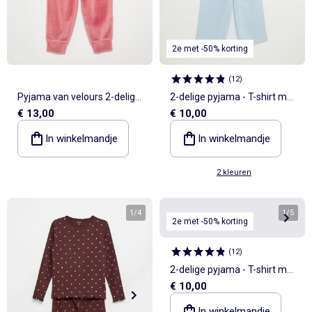
2e met -50% korting
(
12
)
Pyjama van velours 2-delig
2-delige pyjama - T-shirt met
€ 13,00
€ 10,00
'Winnie'
korte mouwen + gestreepte
broek
In winkelmandje
In winkelmandje
2 kleuren
1
/
4
1
/
5
2e met -50% korting
(
12
)
2-delige pyjama - T-shirt met
€ 10,00
korte mouwen + gestreepte
broek
In winkelmandje