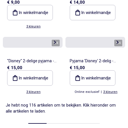
€ 9,00
€ 14,00
geribd katoen met top en
'Disney' met overhemd met
short
korte mouwen en short
In winkelmandje
In winkelmandje
3 kleuren
1
/
4
1
/
4
"Disney" 2-delige pyjama -
Pyjama 'Disney' 2-delig -
€ 15,00
€ 15,00
Sweater + broek
Sweater + broek
In winkelmandje
In winkelmandje
3 kleuren
Online exclusief
|
3 kleuren
Je hebt nog 116 artikelen om te bekijken. Klik hieronder om
alle artikelen te laden.