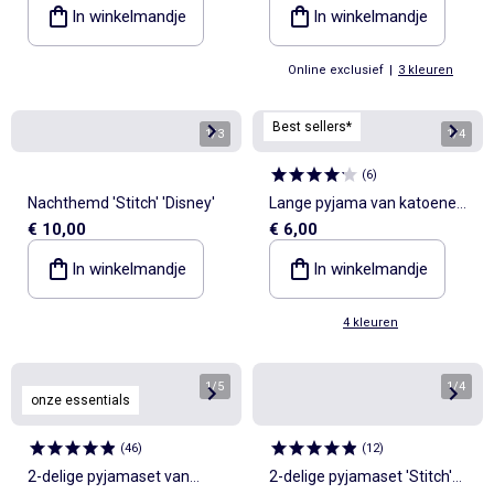
In winkelmandje
In winkelmandje
Online exclusief
|
3 kleuren
Best sellers*
1
/
3
1
/
4
(
6
)
Nachthemd 'Stitch' 'Disney'
Lange pyjama van katoenen
€ 10,00
€ 6,00
jerseytricot - 2-delig
In winkelmandje
In winkelmandje
4 kleuren
1
/
5
1
/
4
onze essentials
(
46
)
(
12
)
2-delige pyjamaset van
2-delige pyjamaset 'Stitch'