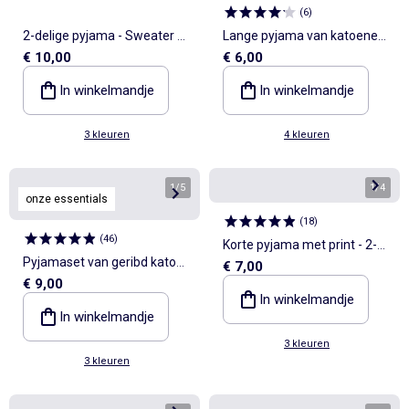
(
6
)
2-delige pyjama - Sweater +
Lange pyjama van katoenen
€ 10,00
€ 6,00
broek
jerseytricot - 2-delig
In winkelmandje
In winkelmandje
3 kleuren
4 kleuren
1
/
5
1
/
4
onze essentials
(
18
)
(
46
)
Korte pyjama met print - 2-
Pyjamaset van geribd katoen
€ 7,00
delig
€ 9,00
met top en short
In winkelmandje
In winkelmandje
3 kleuren
3 kleuren