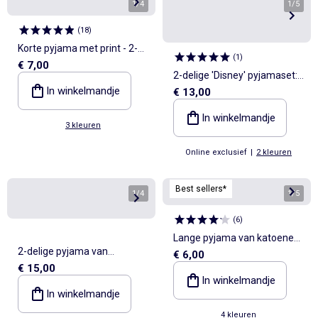
1
/
4
1
/
5
(
18
)
Korte pyjama met print - 2-
(
1
)
€ 7,00
delig
2-delige 'Disney' pyjamaset:
In winkelmandje
€ 13,00
T-shirt met lange mouwen
en lange broek
In winkelmandje
3 kleuren
Online exclusief
|
2 kleuren
Best sellers*
1
/
4
1
/
5
(
6
)
Lange pyjama van katoenen
2-delige pyjama van
€ 6,00
jerseytricot - 2-delig
€ 15,00
koraalfleece - Sweatshirt +
In winkelmandje
broek
In winkelmandje
4 kleuren