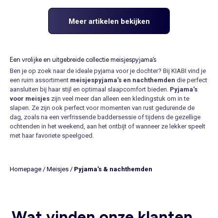
Meer artikelen bekijken
Een vrolijke en uitgebreide collectie meisjespyjama’s
Ben je op zoek naar de ideale pyjama voor je dochter? Bij KIABI vind je
een ruim assortiment
meisjespyjama’s en nachthemden
die perfect
aansluiten bij haar stijl en optimaal slaapcomfort bieden.
Pyjama’s
voor meisjes
zijn veel meer dan alleen een kledingstuk om in te
slapen. Ze zijn ook perfect voor momenten van rust gedurende de
dag, zoals na een verfrissende baddersessie of tijdens de gezellige
ochtenden in het weekend, aan het ontbijt of wanneer ze lekker speelt
met haar favoriete
speelgoed
.
Elk meisje vindt bij ons een pyjama die haar op het lijf geschreven is.
Of ze nu graag een zachte
pyjama met lange mouwen
en
broekspijpen draagt, een luchtiger kort model verkiest, of helemaal
Homepage
/
Meisjes
/
Pyjama's & nachthemden
weg is van een los vallend
slaapkleed voor meisjes
. Er is keus
genoeg en onze nachtkleding is beschikbaar in de maten van 3 tot 14
jaar, zodat er voor elke leeftijd een geschikt exemplaar is.
Bestel
pyjama’s voor meisjes
eenvoudig online via onze
gebruiksvriendelijke webshop, waar je snel vindt wat je zoekt dankzij
Wat vinden onze klanten