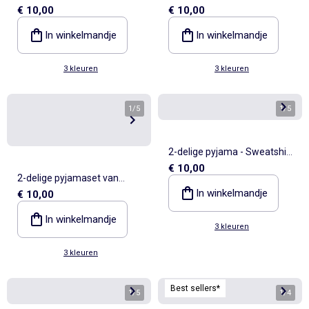
€ 10,00
€ 10,00
velours - Sweater met
velours - Sweater met
ruches bij de armsgaten +
ruches bij de armsgaten +
In winkelmandje
In winkelmandje
broek
broek
3 kleuren
3 kleuren
1
/
5
1
/
5
2-delige pyjama - Sweatshirt
€ 10,00
+ broek
2-delige pyjamaset van
In winkelmandje
€ 10,00
velours - Sweater met
ruches bij de armsgaten +
In winkelmandje
3 kleuren
broek
3 kleuren
Best sellers*
1
/
5
1
/
4