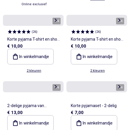
Online exclusief
1
/
4
1
/
4
(
26
)
(
26
)
Korte pyjama T-shirt en short
Korte pyjama T-shirt en short
€ 10,00
€ 10,00
- 2-delig
- 2-delig
In winkelmandje
In winkelmandje
2 kleuren
2 kleuren
1
/
4
1
/
4
2-delige pyjama van
Korte pyjamaset - 2-delig
€ 13,00
€ 7,00
pointellebreisel
In winkelmandje
In winkelmandje