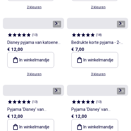
2 kleuren
2 kleuren
1
/
4
1
/
4
(
13
)
(
18
)
Disney pyjama van katoenen
Bedrukte korte pyjama - 2-
€ 12,00
€ 7,00
jerseytricot
delig
In winkelmandje
In winkelmandje
3 kleuren
3 kleuren
1
/
5
1
/
3
(
13
)
(
13
)
Pyjama 'Disney' van
Pyjama 'Disney' van
€ 12,00
€ 12,00
katoenjersey
katoenen jerseytricot
In winkelmandje
In winkelmandje