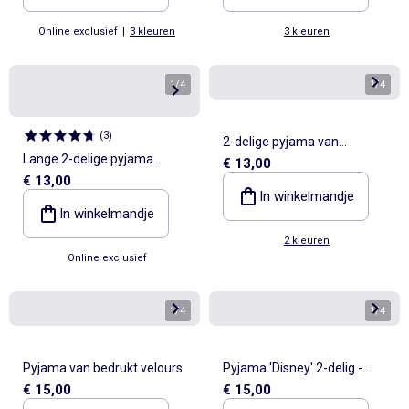
Online exclusief
|
3 kleuren
3 kleuren
1
/
4
1
/
4
(
3
)
2-delige pyjama van
Lange 2-delige pyjama
€ 13,00
pointellebreisel
€ 13,00
'Gabby en het Magische Huis'
In winkelmandje
In winkelmandje
2 kleuren
Online exclusief
1
/
4
1
/
4
Pyjama van bedrukt velours
Pyjama 'Disney' 2-delig -
€ 15,00
€ 15,00
Sweater + broek