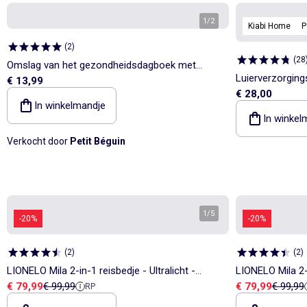
1
/
2
Kiabi Home
P
(
2
)
(
28
Omslag van het gezondheidsdagboek met
Luierverzorgin
€ 13,99
hazelnootmotief
€ 28,00
de binnenkant e
In winkelmandje
In winkel
Verkocht door
Petit Béguin
1
/
5
-20%
-20%
(
2
)
(
2
)
LIONELO Mila 2-in-1 reisbedje - Ultralicht -
LIONELO Mila 2-i
Verkoopprijs
Referentieprijs
Verkoopprijs
Referent
€ 79,99
€ 99,99
€ 79,99
€ 99,99
RP
Babybedje - Matras van 4 cm - Inclusief tas
Babybedje - Mat