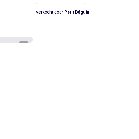
Verkocht door
Petit Béguin
1
/
5