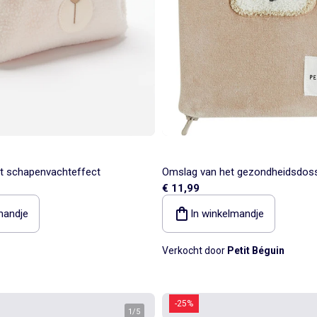
t schapenvachteffect
Omslag van het gezondheidsdossi
€ 11,99
mandje
In winkelmandje
Verkocht door
Petit Béguin
-25%
1
/
5