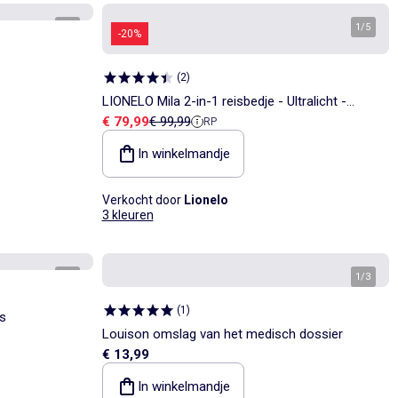
1
/
5
1
/
5
-20%
(
2
)
LIONELO Mila 2-in-1 reisbedje - Ultralicht -
Verkoopprijs
Referentieprijs
€ 79,99
€ 99,99
RP
Babybedje - Matras van 4 cm - Inclusief tas
In winkelmandje
Verkocht door
Lionelo
3 kleuren
1
/
3
1
/
3
(
1
)
as
Louison omslag van het medisch dossier
€ 13,99
In winkelmandje