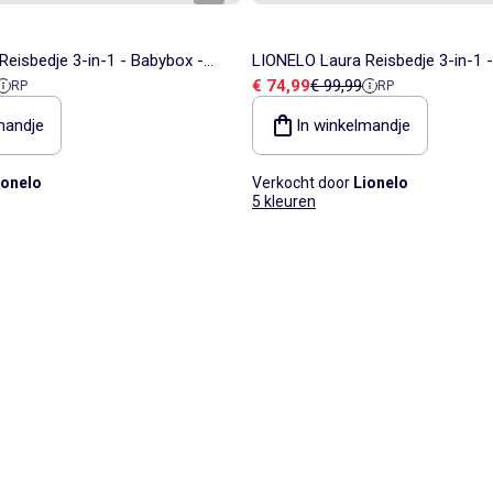
eisbedje 3-in-1 - Babybox -
LIONELO Laura Reisbedje 3-in-1 
ieprijs
Verkoopprijs
Referentieprijs
€ 74,99
€ 99,99
RP
RP
es - 0-36 Maanden
Matras - Wieltjes - 0-36 Maanden
mandje
In winkelmandje
ionelo
Verkocht door
Lionelo
5 kleuren