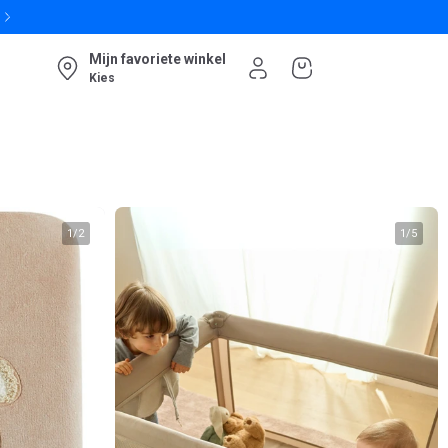
Mijn favoriete winkel
Kies
1
/
2
1
/
5