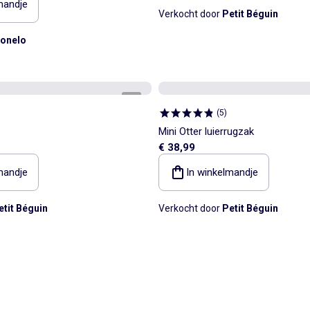
mandje
Verkocht door
Petit Béguin
ionelo
1
/
4
(
5
)
Mini Otter luierrugzak
€ 38,99
mandje
In winkelmandje
etit Béguin
Verkocht door
Petit Béguin