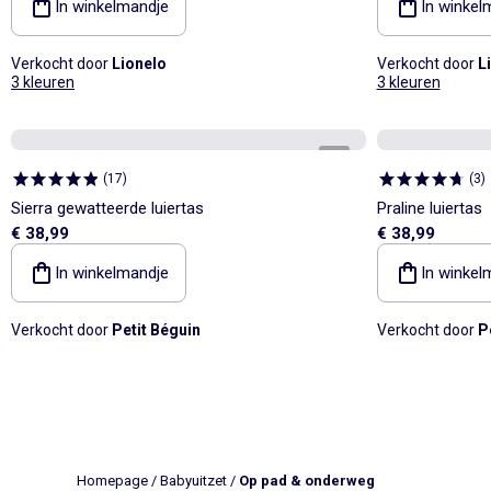
In winkelmandje
In winkel
Verkocht door
Lionelo
Verkocht door
L
3 kleuren
3 kleuren
1
/
5
(
17
)
(
3
)
Sierra gewatteerde luiertas
Praline luiertas
€ 38,99
€ 38,99
In winkelmandje
In winkel
Verkocht door
Petit Béguin
Verkocht door
P
Homepage
/
Babyuitzet
/
Op pad & onderweg