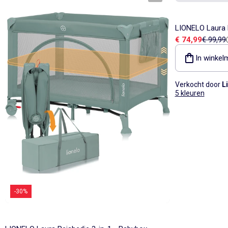
LIONELO Laura R
Verkoopprijs
Referent
€ 74,99
€ 99,99
Matras - Wieltj
In winkel
Verkocht door
L
5 kleuren
-30%