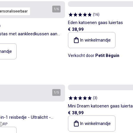
1
/
6
ersonaliseerbaar
(
16
)
Eden katoenen gaas luiertas
)
€ 38,99
gstas met aankleedkussen aan
In winkelmandje
n kinderwagenbevestiging
mandje
Verkocht door
Petit Béguin
1
/
5
(
3
)
Mini Dream katoenen gaas luiert
€ 38,99
n-1 reisbedje - Ultralicht -
In winkelmandje
ieprijs
RP
ras van 4 cm - Inclusief tas