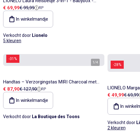
LIONELO Laura Reisbedje 3-in-1 - Babybox -
Verkoopprijs
Referentieprijs
€ 69,99
€ 99,99
RP
Matras - Wieltjes - 0-36 Maanden
In winkelmandje
Verkocht door
Lionelo
5 kleuren
-31%
1
/
4
-28%
Handtas – Verzorgingstas MIRI Charcoal met
LIONELO Margar
Verkoopprijs
Referentieprijs
€ 87,90
€ 127,90
RP
verschoningsmatje – Kipling
Verkoopprijs
Referent
€ 49,99
€ 69,99
3 Draagpositie
In winkelmandje
In winkel
Verkocht door
La Boutique des Toons
Verkocht door
L
2 kleuren