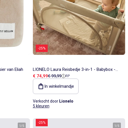
-25%
er van Eliah
LIONELO Laura Reisbedje 3-in-1 - Babybox -
Verkoopprijs
Referentieprijs
€ 74,99
€ 99,99
RP
Matras - Wieltjes - 0-36 Maanden
In winkelmandje
Verkocht door
Lionelo
5 kleuren
-25%
1
/
5
1
/
5