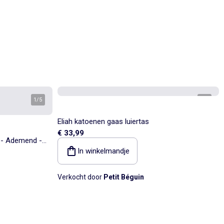
1
/
5
1
/
4
Eliah katoenen gaas luiertas
€ 33,99
 - Ademend -
In winkelmandje
Verkocht door
Petit Béguin