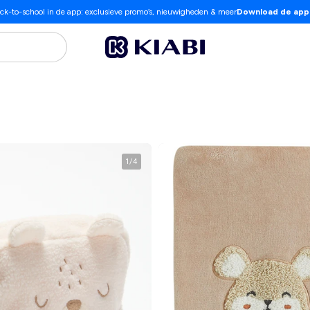
ck-to-school in de app: exclusieve promo’s, nieuwigheden & meer
Download de app
1
/
4