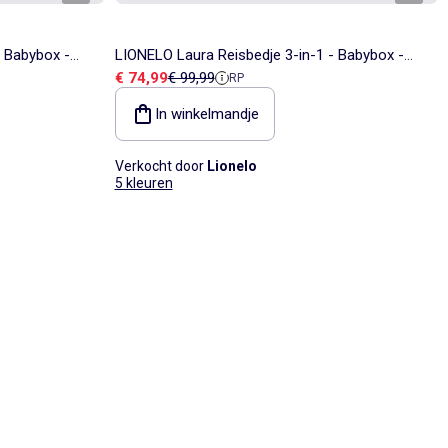
- Babybox -
LIONELO Laura Reisbedje 3-in-1 - Babybox -
Verkoopprijs
Referentieprijs
€ 74,99
€ 99,99
RP
Matras - Wieltjes - 0-36 Maanden
In winkelmandje
Verkocht door
Lionelo
5 kleuren