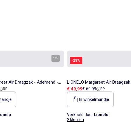
1
/
5
-28%
eet Air Draagzak - Ademend -
LIONELO Margareet Air Draagzak
ieprijs
Verkoopprijs
Referentieprijs
€ 49,99
€ 69,99
RP
RP
s - Met Capuchon
3 Draagposities - Met Capuchon
mandje
In winkelmandje
ionelo
Verkocht door
Lionelo
2 kleuren