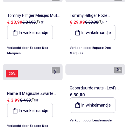
Tommy Hilfiger Meisjes Muts
Tommy Hilfiger Roze
Verkoopprijs
Referentieprijs
Verkoopprijs
Referentieprijs
€ 23,99
€ 34,90
€ 29,99
€ 39,90
RP
RP
Wit/Bruin
Meisjessjaal Klein
In winkelmandje
In winkelmandje
Verkocht door
Espace Des
Verkocht door
Espace Des
Marques
Marques
1
/
3
1
/
4
-20%
Geborduurde muts - Levi's
Name It Magische Zwarte
€ 30,00
Kids
Verkoopprijs
Referentieprijs
€ 3,99
€ 4,99
RP
Meisjes Handschoenen
In winkelmandje
In winkelmandje
Verkocht door
Leadermode
Verkocht door
Espace Des