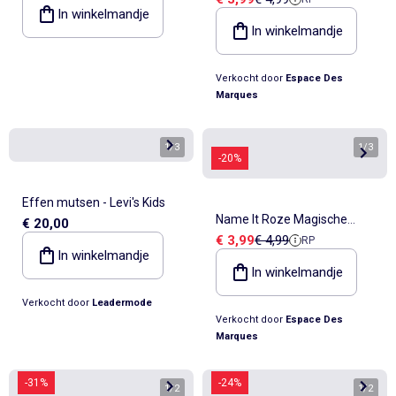
Handschoenen Marineblauw
In winkelmandje
In winkelmandje
Verkocht door
Espace Des
Marques
1
/
3
1
/
3
-20%
Effen mutsen - Levi's Kids
Name It Roze Magische
€ 20,00
Verkoopprijs
Referentieprijs
€ 3,99
€ 4,99
RP
Meisjes Handschoenen
In winkelmandje
In winkelmandje
Verkocht door
Leadermode
Verkocht door
Espace Des
Marques
-31%
-24%
1
/
2
1
/
2