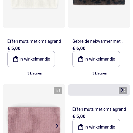
Effen muts met omslagrand
Gebreide nekwarmer met
€ 5,00
€ 6,00
fleecevoering
In winkelmandje
In winkelmandje
3 kleuren
3 kleuren
1
/
3
1
/
2
Effen muts met omslagrand
€ 5,00
In winkelmandje