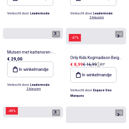
Verkocht door
Leadermode
Verkocht door
Leadermode
2 kleuren
1
/
5
1
/
2
-47%
Mutsen met kattenoren -
Only Kids Kogmadison Beige
€ 29,00
New Era
Verkoopprijs
Referentieprijs
€ 8,99
€ 16,99
RP
Sjaal voor Kinderen
In winkelmandje
In winkelmandje
Verkocht door
Leadermode
2 kleuren
Verkocht door
Espace Des
Marques
-48%
1
/
3
1
/
3