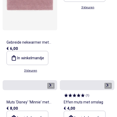
3 kleuren
Gebreide nekwarmer met
€ 6,00
fleecevoering
In winkelmandje
3 kleuren
1
/
2
1
/
2
(
1
)
Muts 'Disney' 'Minnie' met
Effen muts met omslag
€ 8,00
€ 4,00
omslag