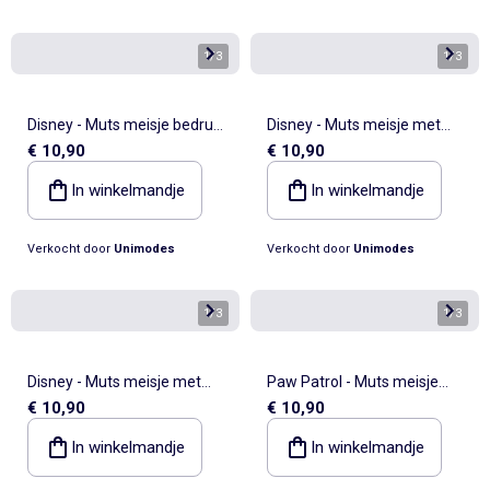
1
/
3
1
/
3
Disney - Muts meisje bedrukt
Disney - Muts meisje met
€ 10,90
€ 10,90
met pompon
pompon met patroon
In winkelmandje
In winkelmandje
Verkocht door
Unimodes
Verkocht door
Unimodes
1
/
3
1
/
3
Disney - Muts meisje met
Paw Patrol - Muts meisje
€ 10,90
€ 10,90
pompon met patroon
met pompon bedrukt
In winkelmandje
In winkelmandje