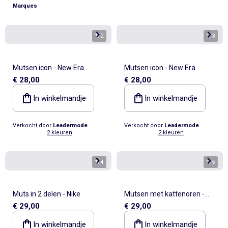
Marques
1
/
2
1
/
3
Mutsen icon - New Era
Mutsen icon - New Era
€ 28,00
€ 28,00
In winkelmandje
In winkelmandje
Verkocht door
Leadermode
Verkocht door
Leadermode
2 kleuren
2 kleuren
1
/
4
1
/
5
Muts in 2 delen - Nike
Mutsen met kattenoren -
€ 29,00
€ 29,00
New Era
In winkelmandje
In winkelmandje