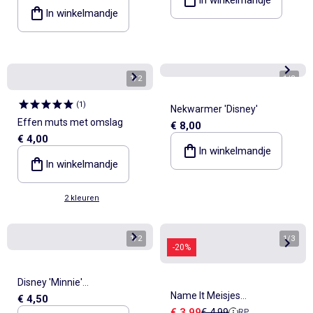
In winkelmandje
1
/
2
1
/
3
(
1
)
Nekwarmer 'Disney'
Effen muts met omslag
€ 8,00
€ 4,00
In winkelmandje
In winkelmandje
2 kleuren
1
/
2
1
/
3
-20%
Disney 'Minnie'
Name It Meisjes
€ 4,50
handschoenen
Verkoopprijs
Referentieprijs
€ 3,99
€ 4,99
RP