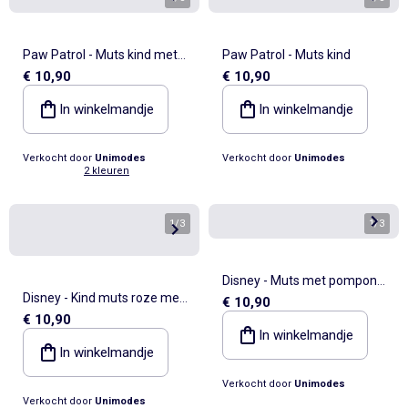
Paw Patrol - Muts kind met
Paw Patrol - Muts kind
€ 10,90
€ 10,90
pompon
In winkelmandje
In winkelmandje
Verkocht door
Unimodes
Verkocht door
Unimodes
2 kleuren
1
/
3
1
/
3
Disney - Muts met pompon
Disney - Kind muts roze met
€ 10,90
en patroon meisje
€ 10,90
pompon personage
In winkelmandje
In winkelmandje
Verkocht door
Unimodes
Verkocht door
Unimodes