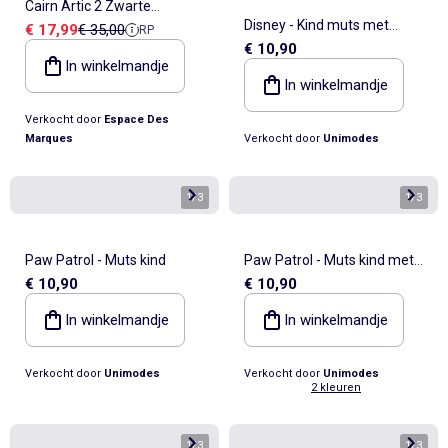
Cairn Artic 2 Zwarte
Disney - Kind muts met
Verkoopprijs
Referentieprijs
€ 17,99
€ 35,00
RP
Meisjeswanten
€ 10,90
pompon zwart en rood
In winkelmandje
personage
In winkelmandje
Verkocht door
Espace Des
Marques
Verkocht door
Unimodes
1
/
3
1
/
3
Paw Patrol - Muts kind
Paw Patrol - Muts kind met
€ 10,90
€ 10,90
pompon
In winkelmandje
In winkelmandje
Verkocht door
Unimodes
Verkocht door
Unimodes
2 kleuren
1
/
3
1
/
3