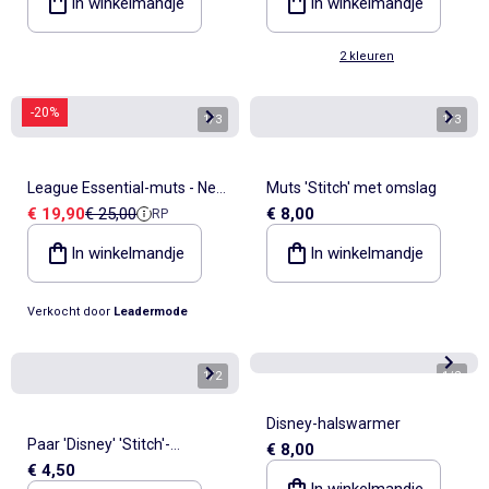
In winkelmandje
In winkelmandje
2 kleuren
-20%
1
/
3
1
/
3
League Essential-muts - New
Muts 'Stitch' met omslag
Verkoopprijs
Referentieprijs
€ 19,90
€ 25,00
€ 8,00
RP
Era
In winkelmandje
In winkelmandje
Verkocht door
Leadermode
1
/
2
1
/
2
Disney-halswarmer
Paar 'Disney' 'Stitch'-
€ 8,00
€ 4,50
handschoenen
In winkelmandje