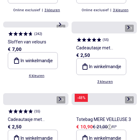
Online exclusief
|
3 kleuren
Online exclusief
|
3 kleuren
1
/
5
1
/
3
(
242
)
(
55
)
Sloffen van velours
Cadeautasje met
€ 7,00
€ 2,50
hartjesprint
In winkelmandje
In winkelmandje
4 kleuren
3 kleuren
-48%
1
/
3
1
/
4
(
55
)
Cadeautasje met
Totebag MERE VEILLEUSE 3
Verkoopprijs
Referentieprijs
€ 2,50
€ 10,90
€ 21,00
RP
hartjesprint
In winkelmandje
In winkelmandje