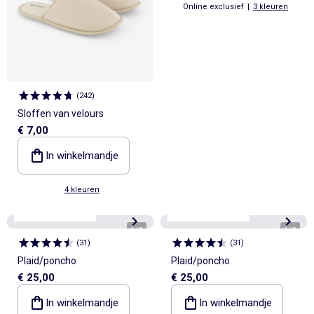
Online exclusief
|
3 kleuren
(
242
)
Sloffen van velours
€ 7,00
In winkelmandje
4 kleuren
Personaliseerbaar
Personaliseerbaar
1
/
2
1
/
3
(
31
)
(
31
)
Plaid/poncho
Plaid/poncho
€ 25,00
€ 25,00
In winkelmandje
In winkelmandje