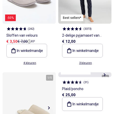
-50%
Best sellers*
(
242
)
(
3373
)
Sloffen van velours
2-delige pyjamaset van
Verkoopprijs
Referentieprijs
€ 3,50
€ 7,00
€ 12,00
RP
jersey
In winkelmandje
In winkelmandje
4 kleuren
3 kleuren
Personaliseerbaar
1
/
5
1
/
3
(
31
)
Plaid/poncho
€ 25,00
In winkelmandje