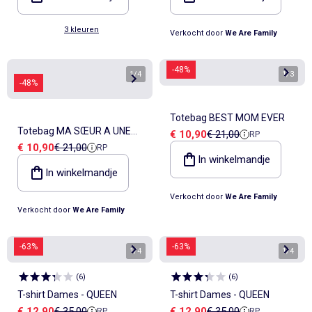
3 kleuren
Verkocht door
We Are Family
-48%
1
/
4
1
/
3
-48%
Totebag BEST MOM EVER
Totebag MA SŒUR A UNE
Verkoopprijs
Referentieprijs
€ 10,90
€ 21,00
RP
Verkoopprijs
Referentieprijs
€ 10,90
€ 21,00
RP
SŒUR MERVEILLEUSE
In winkelmandje
In winkelmandje
Verkocht door
We Are Family
Verkocht door
We Are Family
-63%
-63%
1
/
4
1
/
4
(
6
)
(
6
)
T-shirt Dames - QUEEN
T-shirt Dames - QUEEN
Verkoopprijs
Referentieprijs
Verkoopprijs
Referentieprijs
€ 12,90
€ 35,00
€ 12,90
€ 35,00
RP
RP