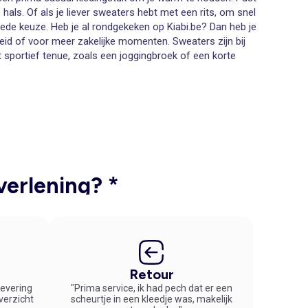
 hals. Of als je liever sweaters hebt met een rits, om snel
goede keuze. Heb je al rondgekeken op Kiabi.be? Dan heb je
eid of voor meer zakelijke momenten. Sweaters zijn bij
 sportief tenue, zoals een joggingbroek of een korte
maatje meer. Aangepast aan de anatomie van stevige heren
e opgave. Je kunt op je gemak rondkijken op onze website
e voor een maatje meer.
 draag je graag kleding die comfortabel zit. Kiabi heeft
rukken! Bestel hier online sweaters en profiteer van
verlening? *
Retour
 levering
"Prima service, ik had pech dat er een
overzicht
scheurtje in een kleedje was, makelijk