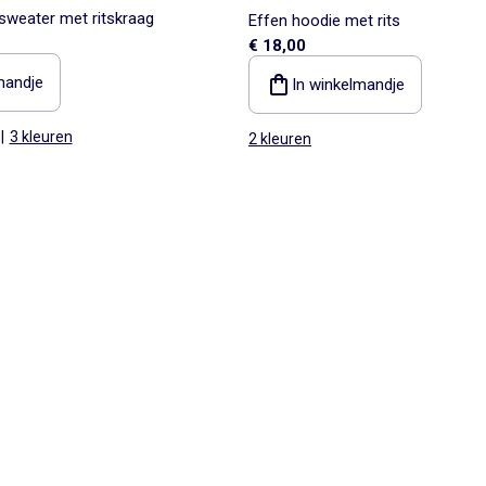
weater met ritskraag
Effen hoodie met rits
€ 18,00
mandje
In winkelmandje
|
3 kleuren
2 kleuren