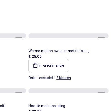
1
/
6
1
/
5
Warme molton sweater met ritskraag
€ 25,00
In winkelmandje
Online exclusief
|
3 kleuren
1
/
5
1
/
5
rift
Hoodie met ritssluiting