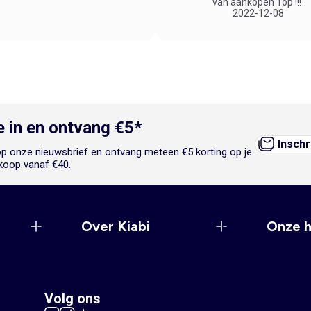
van aankopen Top'!!!“
2022-12-08
je in en ontvang €5*
Inschr
n op onze nieuwsbrief en ontvang meteen €5 korting op je
koop vanaf €40.
Over Kiabi
Onze 
Volg ons