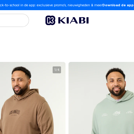
ck-to-school in de app: exclusieve promo’s, nieuwigheden & meer
Download de app
1
/
4