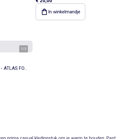
€ 20,00
In winkelmandje
1
/
3
g - ATLAS FOR
 een prima casual kledingstuk om je warm te houden. Past