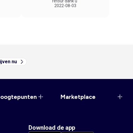
retour dank u"
2022-08-03
ijven nu
hoogtepunten
Marketplace
Download de app