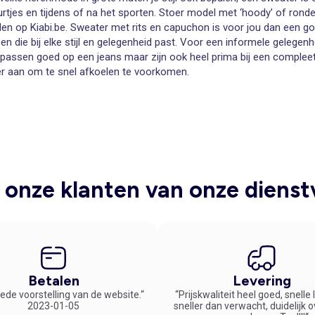
e uurtjes en tijdens of na het sporten. Stoer model met ‘hoody’ of ronde
ellen op Kiabi.be. Sweater met rits en capuchon is voor jou dan een 
 die bij elke stijl en gelegenheid past. Voor een informele gelegenh
e passen goed op een jeans maar zijn ook heel prima bij een compleet
ter aan om te snel afkoelen te voorkomen.
laxte momenten
maten. Sweater, broeken en overhemden, alles voor kleding met een 
komen. Bestellen van grote maten herenmode is met Kiabi géén grot
enk je? Echt wel! Lekker discreet en volop keuze in trendy herenmod
maatje meer
e en je nette pak van je afschudt. Ontspannen in je eigen huis en dan
vooraarden: trendy, zacht, in passende grote maten en met mooie opd
onze klanten van onze dienst
Betalen
Levering
ede voorstelling van de website.“
“Prijskwaliteit heel goed, snelle
2023-01-05
sneller dan verwacht, duidelijk 