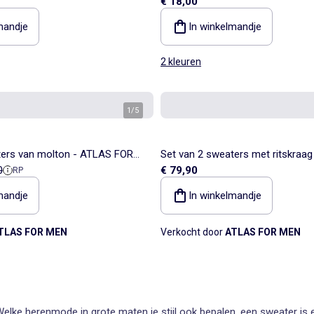
€ 18,00
mandje
In winkelmandje
2 kleuren
1
/
5
ters van molton - ATLAS FOR
Set van 2 sweaters met ritskraa
ieprijs
0
€ 79,90
RP
MEN
mandje
In winkelmandje
TLAS FOR MEN
Verkocht door
ATLAS FOR MEN
Welke herenmode in grote maten je stijl ook bepalen, een sweater is