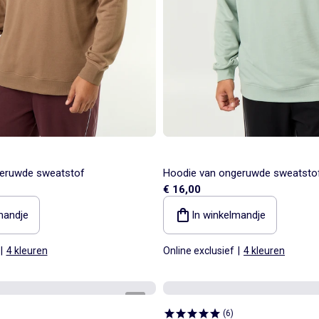
eruwde sweatstof
Hoodie van ongeruwde sweatsto
€ 16,00
mandje
In winkelmandje
|
4 kleuren
Online exclusief
|
4 kleuren
1
/
5
(
6
)