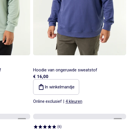
f
Hoodie van ongeruwde sweatstof
€ 16,00
In winkelmandje
Online exclusief
|
4 kleuren
1
/
5
1
/
5
(
6
)