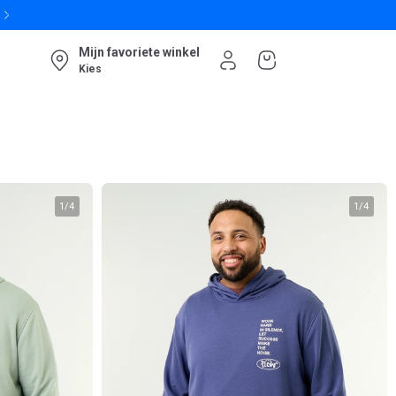
Mijn favoriete winkel
Kies
1
/
4
1
/
4