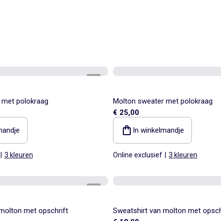
1
/
5
 met polokraag
Molton sweater met polokraag
€ 25,00
mandje
In winkelmandje
|
3 kleuren
Online exclusief
|
3 kleuren
1
/
5
molton met opschrift
Sweatshirt van molton met opsch