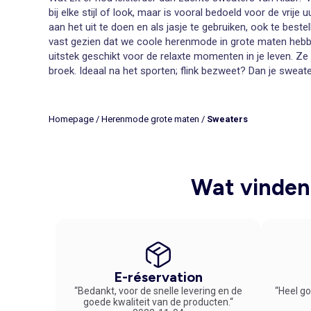
bij elke stijl of look, maar is vooral bedoeld voor de vrij
aan het uit te doen en als jasje te gebruiken, ook te best
vast gezien dat we coole herenmode in grote maten hebben
uitstek geschikt voor de relaxte momenten in je leven. Z
broek. Ideaal na het sporten; flink bezweet? Dan je swea
Herenmode in grote maten; trendy sweaters voor re
Kiabi heeft een prachtige collectie herenmode in grote 
die graag goed verzorgd en perfect gekleed voor de dag 
Homepage
/
Herenmode grote maten
/
Sweaters
en een keuze maken uit ons riante aanbod. Niet evident d
Bestel online op Kiabi.be coole sweaters in een heren
Een sweater doe je aan wanneer je thuiskomt en je de drukt
sweaters voor heren in grote maten die voldoen aan alle 
Wat vinden 
onze lage prijzen.
E-réservation
“Bedankt, voor de snelle levering en de
“Heel go
goede kwaliteit van de producten.“