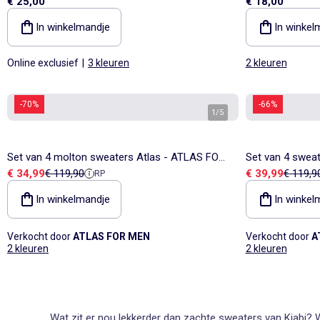
€ 25,00
€ 18,00
In winkelmandje
In winkel
Online exclusief
|
3 kleuren
2 kleuren
-70%
-66%
1
/
5
Set van 4 molton sweaters Atlas - ATLAS FOR
Set van 4 swea
Verkoopprijs
Referentieprijs
Verkoopprijs
Referent
€ 34,99
€ 119,90
€ 39,99
€ 119,9
RP
MEN
MEN
In winkelmandje
In winkel
Verkocht door
ATLAS FOR MEN
Verkocht door
A
2 kleuren
2 kleuren
Wat zit er nou lekkerder dan zachte sweaters van Kiabi? 