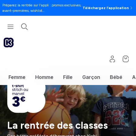
Préparez la rentrée sur l'appli : promos exclusives,
Téléchargez l'application
avant-premières, wishlist…
Femme
Homme
Fille
Garçon
Bébé
A
La rentrée des classes