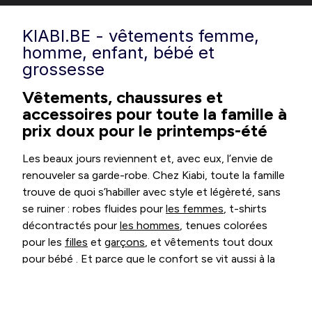
KIABI.BE - vêtements femme,
homme, enfant, bébé et
grossesse
Vêtements, chaussures et
accessoires pour toute la famille à
prix doux pour le printemps-été
Les beaux jours reviennent et, avec eux, l’envie de
renouveler sa garde-robe. Chez Kiabi, toute la famille
trouve de quoi s’habiller avec style et légèreté, sans
se ruiner : robes fluides pour
les femmes
, t-shirts
décontractés pour
les hommes
, tenues colorées
pour les
filles
et
garçons
, et vêtements tout doux
pour
bébé
. Et parce que le confort se vit aussi à
la
maison
, découvrez nos collections pour embellir
votre intérieur aux couleurs de la saison.