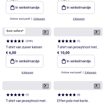
In winkelmandje
In winkelmandje
Online exclusief
|
2 kleuren
2 kleuren
Best sellers*
1
/
5
1
/
4
(
2181
)
(
1
)
T-shirt van zuiver katoen
T-shirt van jerseytricot met
€ 6,00
€ 10,00
print en korte mouwen
In winkelmandje
In winkelmandje
6 kleuren
Online exclusief
|
5 kleuren
1
/
4
1
/
4
(
1
)
(
4
)
T-shirt van jerseytricot met
Effen polo met korte