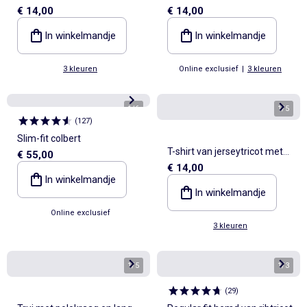
€ 14,00
€ 14,00
lange raglanmouwen
lange raglanmouwen
In winkelmandje
In winkelmandje
3 kleuren
Online exclusief
|
3 kleuren
1
/
6
1
/
5
(
127
)
Slim-fit colbert
T-shirt van jerseytricot met
€ 55,00
€ 14,00
lange raglanmouwen
In winkelmandje
In winkelmandje
Online exclusief
3 kleuren
1
/
5
1
/
3
(
29
)