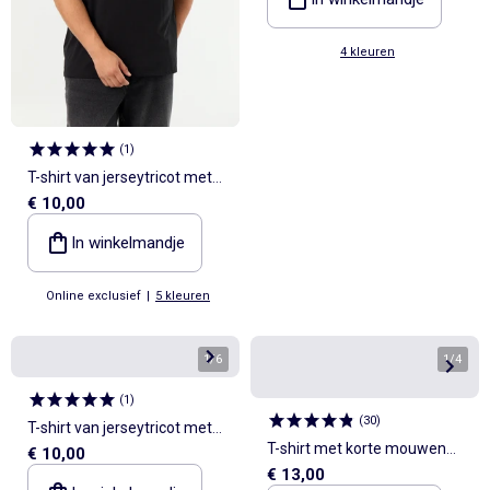
4 kleuren
(
1
)
T-shirt van jerseytricot met
€ 10,00
print en korte mouwen
In winkelmandje
Online exclusief
|
5 kleuren
1
/
6
1
/
4
(
1
)
(
30
)
T-shirt van jerseytricot met
T-shirt met korte mouwen
€ 10,00
print en korte mouwen
€ 13,00
van jerseytricot met