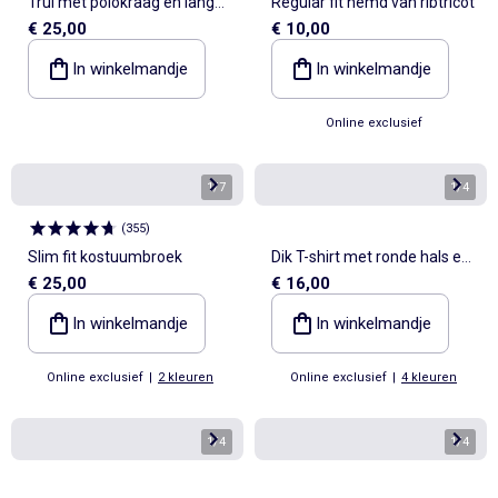
Trui met polokraag en lange
Regular fit hemd van ribtricot
€ 25,00
€ 10,00
mouwen
In winkelmandje
In winkelmandje
Online exclusief
1
/
7
1
/
4
(
355
)
Slim fit kostuumbroek
Dik T-shirt met ronde hals en
€ 25,00
€ 16,00
lange mouwen
In winkelmandje
In winkelmandje
Online exclusief
|
2 kleuren
Online exclusief
|
4 kleuren
1
/
4
1
/
4