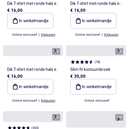
Dik T-shirt met ronde hals en
Dik T-shirt met ronde hals en
€ 16,00
€ 16,00
lange mouwen
lange mouwen
In winkelmandje
In winkelmandje
Online exclusief
|
4 kleuren
Online exclusief
|
4 kleuren
1
/
4
1
/
5
(
78
)
Dik T-shirt met ronde hals en
Slim fit kostuumbroek
€ 16,00
€ 30,00
lange mouwen
In winkelmandje
In winkelmandje
Online exclusief
|
4 kleuren
Online exclusief
1
/
5
1
/
4
(
355
)