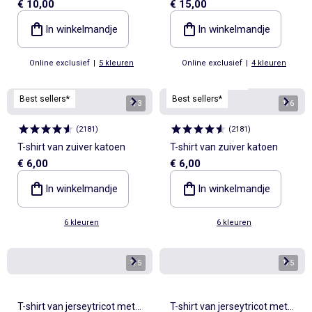
€ 10,00
€ 15,00
print en korte mouwen
mouwen
In winkelmandje
In winkelmandje
Online exclusief
|
5 kleuren
Online exclusief
|
4 kleuren
Personaliseerbaar
Best sellers*
Best sellers*
1
/
3
1
/
6
(
2181
)
(
2181
)
T-shirt van zuiver katoen
T-shirt van zuiver katoen
€ 6,00
€ 6,00
In winkelmandje
In winkelmandje
6 kleuren
6 kleuren
1
/
5
1
/
5
T-shirt van jerseytricot met
T-shirt van jerseytricot met