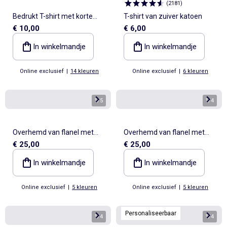
(
2181
)
Bedrukt T-shirt met korte
T-shirt van zuiver katoen
€ 10,00
€ 6,00
mouwen
In winkelmandje
In winkelmandje
Online exclusief
|
14 kleuren
Online exclusief
|
6 kleuren
1
/
5
1
/
4
Overhemd van flanel met
Overhemd van flanel met
€ 25,00
€ 25,00
motief
motief
In winkelmandje
In winkelmandje
Online exclusief
|
5 kleuren
Online exclusief
|
5 kleuren
Personaliseerbaar
1
/
4
1
/
4