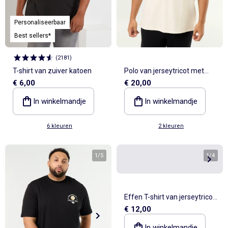
Personaliseerbaar
Best sellers*
(
2181
)
T-shirt van zuiver katoen
Polo van jerseytricot met
€ 6,00
€ 20,00
korte mouwen
In winkelmandje
In winkelmandje
6 kleuren
2 kleuren
1
/
5
1
/
4
Effen T-shirt van jerseytricot
€ 12,00
met lange mouwen
In winkelmandje