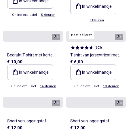
In winkelmandje
fantasiepatroon
In winkelmandje
Online exclusief
|
5 kleuren
6 kleuren
Best sellers*
1
/
4
1
/
4
(
603
)
Bedrukt T-shirt met korte
T-shirt van jerseytricot met
€ 10,00
€ 6,00
mouwen
V-hals
In winkelmandje
In winkelmandje
Online exclusief
|
14 kleuren
Online exclusief
|
10 kleuren
1
/
5
1
/
3
Short van joggingstof
Short van joggingstof
€ 12,00
€ 12,00