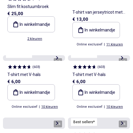
Slim fit kostuumbroek
T-shirt van jerseytricot met
€ 25,00
€ 13,00
tunisische kraag en korte
In winkelmandje
mouwen
In winkelmandje
2 kleuren
Online exclusief
|
11 kleuren
Personaliseerbaar
Personaliseerbaar
Best sellers*
Best sellers*
1
/
4
1
/
5
(
603
)
(
603
)
T-shirt met V-hals
T-shirt met V-hals
€ 6,00
€ 6,00
In winkelmandje
In winkelmandje
Online exclusief
|
10 kleuren
Online exclusief
|
10 kleuren
Best sellers*
1
/
4
1
/
4