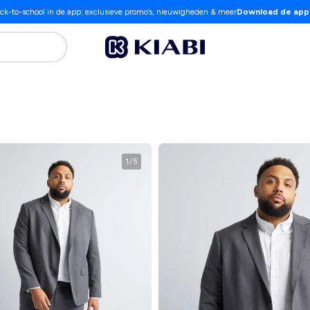
ck-to-school in de app: exclusieve promo’s, nieuwigheden & meer
Download de app
1
/
5