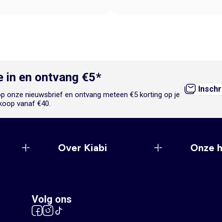
je in en ontvang €5*
Inschr
n op onze nieuwsbrief en ontvang meteen €5 korting op je
koop vanaf €40.
Over Kiabi
Onze 
Volg ons