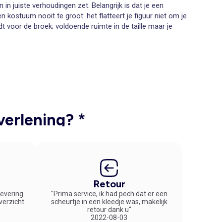
n juiste verhoudingen zet. Belangrijk is dat je een
 kostuum nooit te groot: het flatteert je figuur niet om je
ldt voor de broek; voldoende ruimte in de taille maar je
ote maten zoekt dan tref je in onze webshop alleen de
taalbaar. Kleine prijsjes voor grootse kostuums dus! Een
phy rondom je buik en nauwsluitend aan je benen.
e eindeloos kunt combineren. Zorg voor een donker
rzekerd voelt. Kijk op Kiabi.be en bestel snel en discreet
verlening? *
Retour
 levering
"Prima service, ik had pech dat er een
overzicht
scheurtje in een kleedje was, makelijk
retour dank u"
2022-08-03