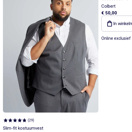
Colbert
€ 50,00
In winkel
Online exclusief
(
29
)
Slim-fit kostuumvest