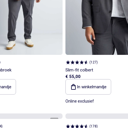
)
(
127
)
mbroek
Slim-fit colbert
€ 55,00
mandje
In winkelmandje
Online exclusief
1
/
6
4
)
(
178
)