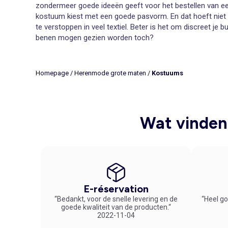
zondermeer goede ideeën geeft voor het bestellen van een 
kostuum kiest met een goede pasvorm. En dat hoeft niet te 
te verstoppen in veel textiel. Beter is het om discreet je b
benen mogen gezien worden toch?
Hip kostuum onderdeel van onze collectie herenmode 
De mode in kostuums varieert altijd een beetje. Modetren
meest hippe, nette pakken aan. Herenmode in grote maten i
Homepage
/
Herenmode grote maten
/
Kostuums
fitted colbert maakt een kostuum meteen vlot. En een sl
Online kostuum in grote maten bestellen op Kiabi.be
De fitting van een kostuum in een grote maat is voor een 
kostuum omdat deze goed afkleedt. Bestel online een kostu
Wat vinden 
het kostuum van je keuze.
E-réservation
“Bedankt, voor de snelle levering en de
“Heel go
goede kwaliteit van de producten.“
2022-11-04