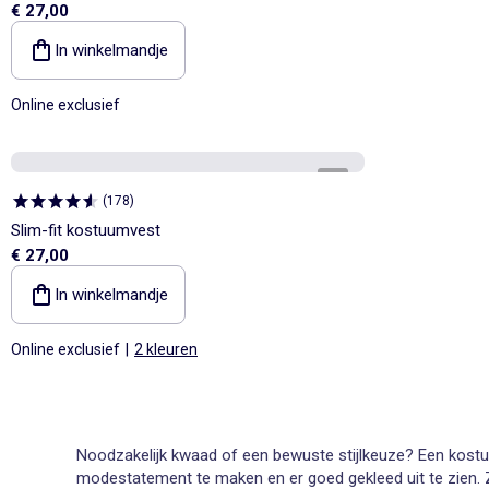
€ 27,00
In winkelmandje
Online exclusief
1
/
4
(
178
)
Slim-fit kostuumvest
€ 27,00
In winkelmandje
Online exclusief
|
2 kleuren
Noodzakelijk kwaad of een bewuste stijlkeuze? Een kostu
modestatement te maken en er goed gekleed uit te zien. Zo