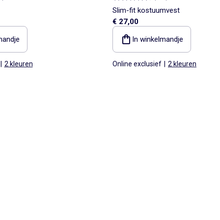
Slim-fit kostuumvest
€ 27,00
mandje
In winkelmandje
|
2 kleuren
Online exclusief
|
2 kleuren