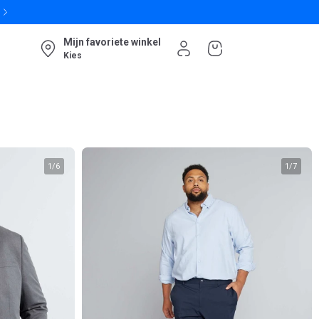
Mijn favoriete winkel
Kies
1
/
6
1
/
7