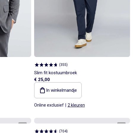
(
355
)
Slim fit kostuumbroek
€ 25,00
In winkelmandje
Online exclusief
|
2 kleuren
1
/
4
1
/
5
(
704
)