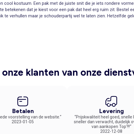
cool kostuum. Een pak met de juiste snit die je iets rondere vormen i
betekenen dat je kiest voor een pak dat heel erg ruim zit. Bestel een
uik te verhullen maar je schouderpartij wel te laten zien. Hetzelfde ge
in grote maten
ds worden door Kiabi op de voet gevolgd en als je een kostuum in gr
s niet anders dan de rest van onze collectie: hip, trendy en zeer be
im-fit kostuumbroek is ook in grote maten zeer goed draagbaar. Com
forser figuur belangrijk dus. Kiabi biedt je een basisstuk waarmee j
um dat een perfecte businesslook heeft en waarin je je vrij en zelfve
onze klanten van onze dienst
Betalen
Levering
ede voorstelling van de website.“
“Prijskwaliteit heel goed, snelle
2023-01-05
sneller dan verwacht, duidelijk 
van aankopen Top'!!!“
2022-12-08