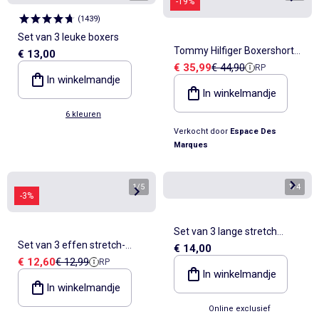
-19%
(
1439
)
Set van 3 leuke boxers
Tommy Hilfiger Boxershorts
€ 13,00
Verkoopprijs
Referentieprijs
€ 35,99
€ 44,90
RP
Heren Zwart - 3-pack
In winkelmandje
In winkelmandje
6 kleuren
Verkocht door
Espace Des
Marques
1
/
5
1
/
4
-3%
Set van 3 lange stretch
Set van 3 effen stretch-
€ 14,00
boxershorts
Verkoopprijs
Referentieprijs
€ 12,60
€ 12,99
RP
boxershorts - ATLAS FOR
In winkelmandje
MEN
In winkelmandje
Online exclusief