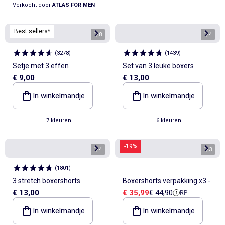
Verkocht door
ATLAS FOR MEN
Best sellers*
1
/
8
1
/
4
(
3278
)
(
1439
)
Setje met 3 effen
Set van 3 leuke boxers
€ 9,00
€ 13,00
boxershorts
In winkelmandje
In winkelmandje
7 kleuren
6 kleuren
-19%
1
/
4
1
/
3
(
1801
)
3 stretch boxershorts
Boxershorts verpakking x3 -
Verkoopprijs
Referentieprijs
€ 13,00
€ 35,99
€ 44,90
RP
Calvin Klein
In winkelmandje
In winkelmandje