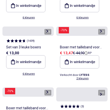
In winkelmandje
In winkelmandje
6 kleuren
6 kleuren
-70%
1
/
4
1
/
3
(
1439
)
Set van 3 leuke boxers
Boxer met tailleband voor
Verkoopprijs
Referentieprijs
€ 13,00
€ 13,47
€ 44,90
RP
heren
In winkelmandje
In winkelmandje
6 kleuren
Verkocht door
LYTESS
2 kleuren
-70%
1
/
3
1
/
4
(
3
)
Boxer met tailleband voor