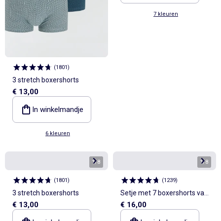
7 kleuren
(
1801
)
3 stretch boxershorts
€ 13,00
In winkelmandje
6 kleuren
1
/
8
1
/
8
(
1801
)
(
1239
)
3 stretch boxershorts
Setje met 7 boxershorts van
€ 13,00
€ 16,00
stretchstof