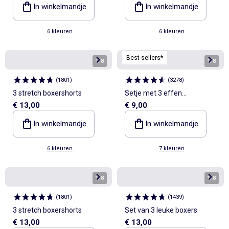
In winkelmandje
In winkelmandje
6 kleuren
6 kleuren
Best sellers*
1
/
8
1
/
8
(
1801
)
(
3278
)
3 stretch boxershorts
Setje met 3 effen
€ 13,00
€ 9,00
boxershorts
In winkelmandje
In winkelmandje
6 kleuren
7 kleuren
1
/
8
1
/
8
(
1801
)
(
1439
)
3 stretch boxershorts
Set van 3 leuke boxers
€ 13,00
€ 13,00