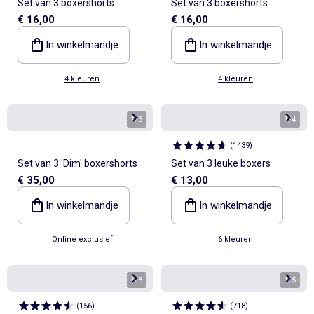
Set van 3 boxershorts
Set van 3 boxershorts
€ 16,00
€ 16,00
In winkelmandje
In winkelmandje
4 kleuren
4 kleuren
1
/
3
1
/
4
(
1439
)
Set van 3 'Dim' boxershorts
Set van 3 leuke boxers
€ 35,00
€ 13,00
In winkelmandje
In winkelmandje
Online exclusief
6 kleuren
1
/
8
1
/
5
(
156
)
(
718
)