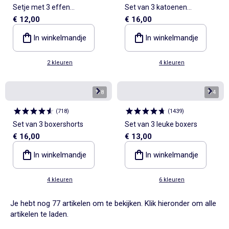
Setje met 3 effen
Set van 3 katoenen
€ 12,00
€ 16,00
boxershorts
boxershorts
In winkelmandje
In winkelmandje
2 kleuren
4 kleuren
1
/
8
1
/
4
(
718
)
(
1439
)
Set van 3 boxershorts
Set van 3 leuke boxers
€ 16,00
€ 13,00
In winkelmandje
In winkelmandje
4 kleuren
6 kleuren
Je hebt nog 77 artikelen om te bekijken. Klik hieronder om alle
artikelen te laden.