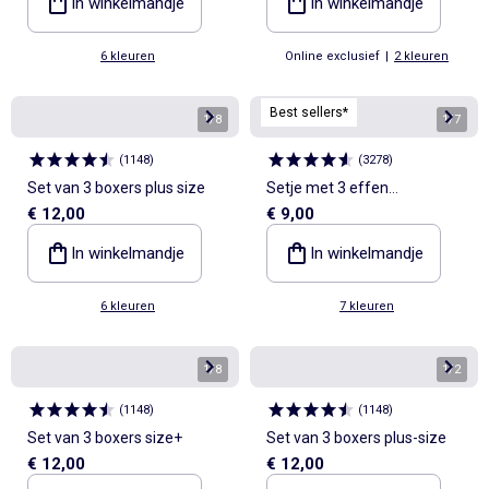
In winkelmandje
In winkelmandje
6 kleuren
Online exclusief
|
2 kleuren
Best sellers*
1
/
8
1
/
7
(
1148
)
(
3278
)
Set van 3 boxers plus size
Setje met 3 effen
€ 12,00
€ 9,00
boxershorts
In winkelmandje
In winkelmandje
6 kleuren
7 kleuren
1
/
8
1
/
2
(
1148
)
(
1148
)
Set van 3 boxers size+
Set van 3 boxers plus-size
€ 12,00
€ 12,00