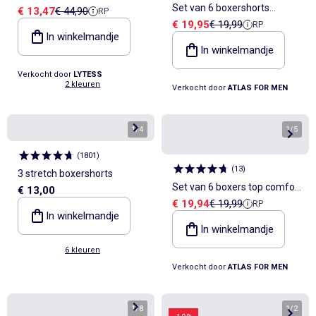
Set van 6 boxershorts
Verkoopprijs
Referentieprijs
€ 13,47
€ 44,90
RP
heren
Verkoopprijs
Referentieprijs
€ 19,95
€ 19,99
RP
Atlas® - ATLAS FOR MEN
In winkelmandje
In winkelmandje
Verkocht door
LYTESS
2 kleuren
Verkocht door
ATLAS FOR MEN
1
/
4
1
/
5
(
1801
)
(
13
)
3 stretch boxershorts
Set van 6 boxers top comfort
€ 13,00
Verkoopprijs
Referentieprijs
€ 19,94
€ 19,99
RP
- ATLAS FOR MEN
In winkelmandje
In winkelmandje
6 kleuren
Verkocht door
ATLAS FOR MEN
1
/
8
1
/
2