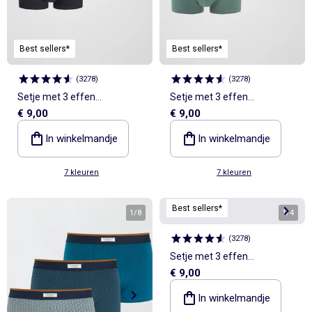
Best sellers*
Best sellers*
(
3278
)
(
3278
)
Setje met 3 effen
Setje met 3 effen
€ 9,00
€ 9,00
boxershorts
boxershorts
In winkelmandje
In winkelmandje
7 kleuren
7 kleuren
Best sellers*
1
/
8
1
/
4
(
3278
)
Setje met 3 effen
€ 9,00
boxershorts
In winkelmandje