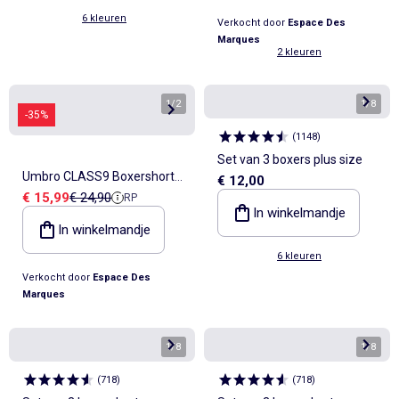
6 kleuren
Verkocht door
Espace Des
Marques
2 kleuren
1
/
2
1
/
8
-35%
(
1148
)
Set van 3 boxers plus size
Umbro CLASS9 Boxershorts
€ 12,00
Verkoopprijs
Referentieprijs
€ 15,99
€ 24,90
RP
Heren - 3-pack
In winkelmandje
Zwart/Kaki/Rood
In winkelmandje
6 kleuren
Verkocht door
Espace Des
Marques
1
/
8
1
/
8
(
718
)
(
718
)