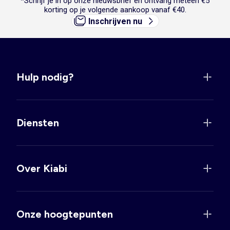
*Schrijf je in op onze nieuwsbrief en ontvang meteen €5
korting op je volgende aankoop vanaf €40.
Inschrijven nu
Hulp nodig?
Diensten
Over Kiabi
Onze hoogtepunten