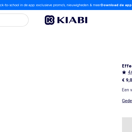
ck-to-school in de app: exclusieve promo’s, nieuwigheden & meer
Download de app
Effe
4.
€ 9,
Een 
Gedet