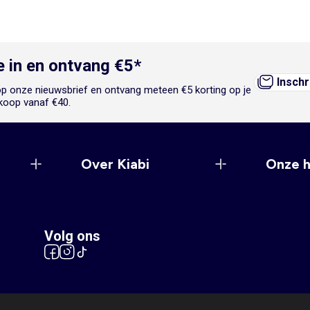
je in en ontvang €5*
Inschr
n op onze nieuwsbrief en ontvang meteen €5 korting op je
koop vanaf €40.
Over Kiabi
Onze 
Volg ons