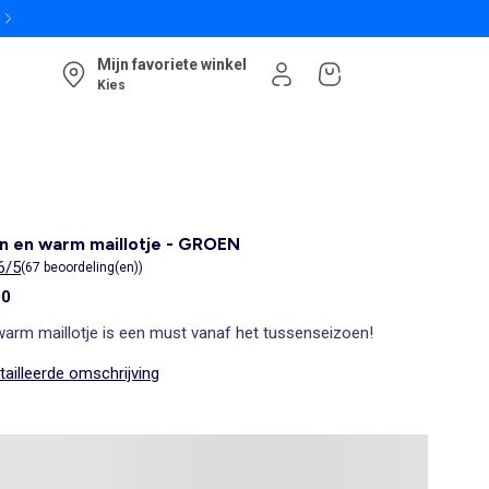
Mijn favoriete winkel
Kies
n en warm maillotje - GROEN
6/5
(67 beoordeling(en))
00
warm maillotje is een must vanaf het tussenseizoen!
ailleerde omschrijving