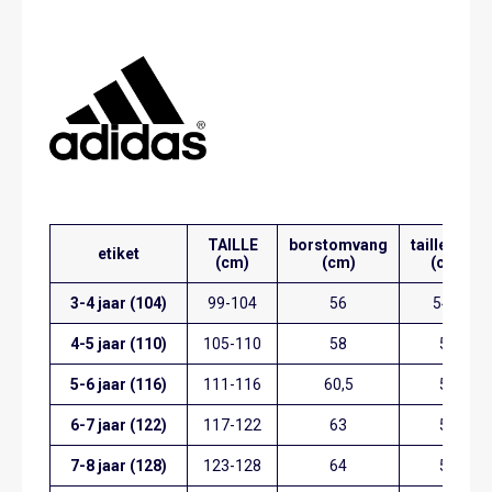
TAILLE
borstomvang
taillemaat
etiket
(cm)
(cm)
(cm)
3-4 jaar (104)
99-104
56
54,5
4-5 jaar (110)
105-110
58
55
5-6 jaar (116)
111-116
60,5
56
6-7 jaar (122)
117-122
63
57
7-8 jaar (128)
123-128
64
59