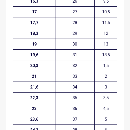
16,3
26
9,5
8
17
27
10,5
9
17,7
28
11,5
1
18,3
29
12
10
19
30
13
11
19,6
31
13,5
1
20,3
32
1,5
1
21
33
2
13
21,6
34
3
1,
22,3
35
3,5
2
23
36
4,5
3
23,6
37
5
3,
24,3
38
6
4,