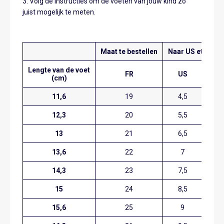
3. Volg de instructies om de voeten van jouw kind zo
juist mogelijk te meten.
Maat te bestellen
Naar US et UK m
Lengte van de voet
FR
US
U
(cm)
11,6
19
4,5
3
12,3
20
5,5
4
13
21
6,5
5
13,6
22
7
5,
14,3
23
7,5
6
15
24
8,5
7
15,6
25
9
7,