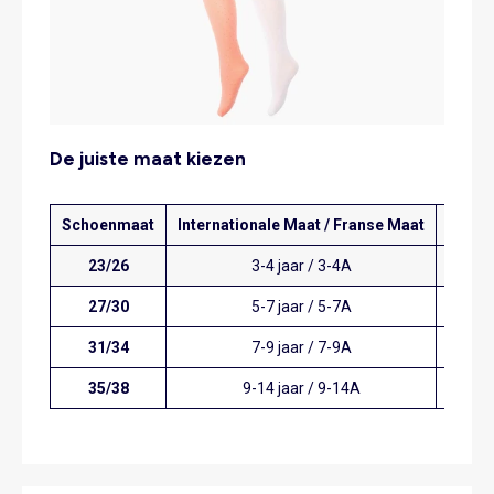
De juiste maat kiezen
Schoenmaat
Internationale Maat / Franse Maat
Postu
23/26
3-4 jaar / 3-4A
94
27/30
5-7 jaar / 5-7A
11
31/34
7-9 jaar / 7-9A
12
35/38
9-14 jaar / 9-14A
13