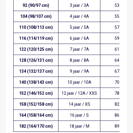
92 (90/97 cm)
3 jaar / 3A
53
104 (98/107 cm)
4 jaar / 4A
55
110 (108/113 cm)
5 jaar / 5A
57
116 (114/119 cm)
6 jaar / 6A
59
122 (120/125 cm)
7 jaar / 7A
61
128 (126/131 cm)
8 jaar / 8A
64
134 (132/137 cm)
9 jaar / 9A
67
140 (138/143 cm)
10 jaar / 10A
70
152 (146/152 cm)
12 jaar / 12A / XXS
78
158 (152/158 cm)
14 jaar / XS
82
164 (158/164 cm)
16 jaar / S
86
182 (164/170 cm)
18 jaar / M
89