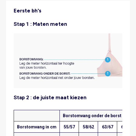
Eerste bh's
Stap 1 :
Maten meten
Stap 2 :
de juiste maat kiezen
Borstomvang onder de borst in cm
Borstomvang in cm
55/57
58/62
63/67
68/72