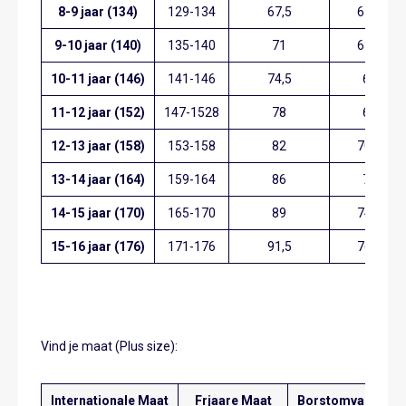
8-9 jaar (134)
129-134
67,5
61,5
9-10 jaar (140)
135-140
71
63,5
10-11 jaar (146)
141-146
74,5
66
11-12 jaar (152)
147-1528
78
68
12-13 jaar (158)
153-158
82
70,5
13-14 jaar (164)
159-164
86
73
14-15 jaar (170)
165-170
89
74,5
15-16 jaar (176)
171-176
91,5
76,5
Vind je maat (Plus size):
Internationale Maat
Frjaare Maat
Borstomvang
T