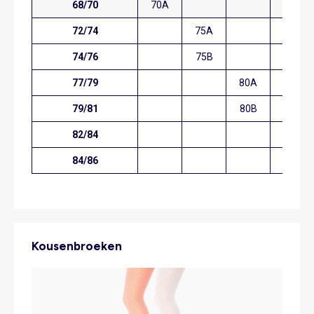
68/70
70A
72/74
75A
74/76
75B
77/79
80A
79/81
80B
82/84
85A
84/86
85B
Kousenbroeken