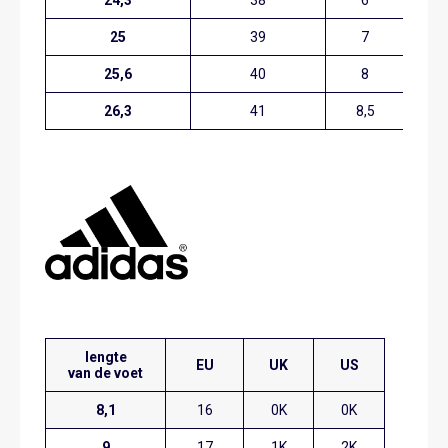
25
39
7
5,
25,6
40
8
6,
26,3
41
8,5
7
lengte
EU
UK
US
van de voet
8,1
16
0K
0K
9
17
1K
2K